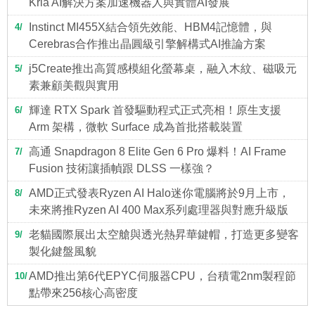
Kria AI解決方案加速機器人與實體AI發展
Instinct MI455X結合領先效能、HBM4記憶體，與
4
Cerebras合作推出晶圓級引擎解構式AI推論方案
j5Create推出高質感模組化螢幕桌，融入木紋、磁吸元
5
素兼顧美觀與實用
輝達 RTX Spark 首發驅動程式正式亮相！原生支援
6
Arm 架構，微軟 Surface 成為首批搭載裝置
高通 Snapdragon 8 Elite Gen 6 Pro 爆料！AI Frame
7
Fusion 技術讓插幀跟 DLSS 一樣強？
AMD正式發表Ryzen AI Halo迷你電腦將於9月上市，
8
未來將推Ryzen AI 400 Max系列處理器與對應升級版
老貓國際展出太空艙與透光熱昇華鍵帽，打造更多變客
9
製化鍵盤風貌
AMD推出第6代EPYC伺服器CPU，台積電2nm製程節
10
點帶來256核心高密度