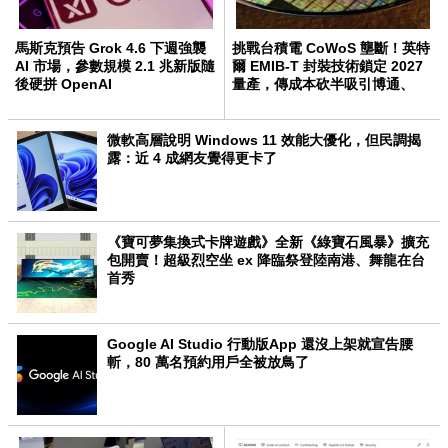
馬斯克預告 Grok 4.6 下週強襲
挑戰台積電 CoWoS 壟斷！英特
AI 市場，參數規模 2.1 兆新版隨
爾 EMIB-T 封裝技術鎖定 2027
後硬拼 OpenAI
量產，傳成本砍半吸引博通、
Meta 轉單
微軟高層說明 Windows 11 效能大優化，但民調揭
露：近 4 成網友覺得更卡了
《寶可夢集換式卡牌遊戲》全新《綠寶石風暴》擴充
包開賣！超級烈空坐 ex 降臨祭登陸南港、舞龍在台
首秀
Google AI Studio 行動版App 還沒上架就宣告腰
斬，80 萬名預約用戶全被放鳥了