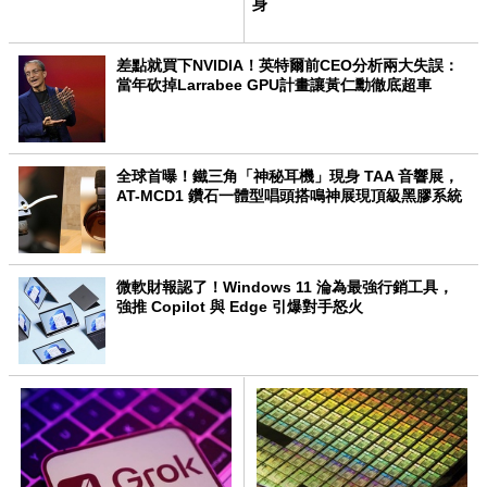
身
差點就買下NVIDIA！英特爾前CEO分析兩大失誤：
當年砍掉Larrabee GPU計畫讓黃仁勳徹底超車
全球首曝！鐵三角「神秘耳機」現身 TAA 音響展，
AT-MCD1 鑽石一體型唱頭搭鳴神展現頂級黑膠系統
微軟財報認了！Windows 11 淪為最強行銷工具，
強推 Copilot 與 Edge 引爆對手怒火