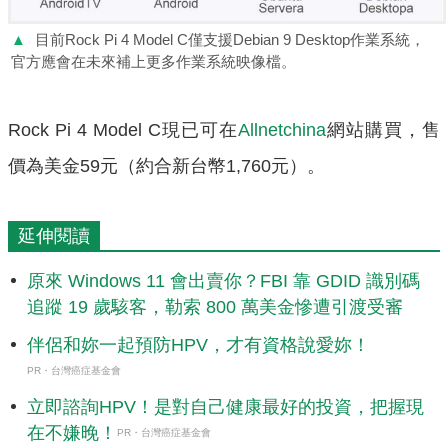
▲
目前Rock Pi 4 Model C僅支援Debian 9 Desktop作業系統，
官方應會在未來補上更多作業系統映像檔。
Rock Pi 4 Model C現已可在
Allnetchina
網站購買，售
價為美金59元（約合新台幣1,760元）。
延伸閱讀
原來 Windows 11 會出賣你？FBI 靠 GDID 識別碼
追蹤 19 歲駭客，勒索 800 萬美金慘遭引渡受審
伴侶和妳一起預防HPV，才有資格說愛妳！
PR・台灣癌症基金會
立即諮詢HPV！是對自己健康最好的投資，把握現
在不嫌晚！
PR・台灣癌症基金會