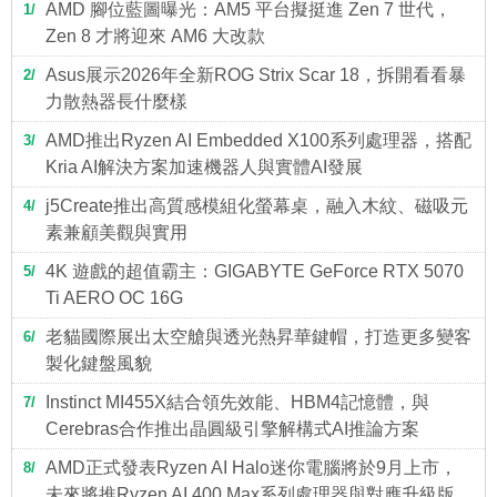
AMD 腳位藍圖曝光：AM5 平台擬挺進 Zen 7 世代，
1
Zen 8 才將迎來 AM6 大改款
Asus展示2026年全新ROG Strix Scar 18，拆開看看暴
2
力散熱器長什麼樣
AMD推出Ryzen AI Embedded X100系列處理器，搭配
3
Kria AI解決方案加速機器人與實體AI發展
j5Create推出高質感模組化螢幕桌，融入木紋、磁吸元
4
素兼顧美觀與實用
4K 遊戲的超值霸主：GIGABYTE GeForce RTX 5070
5
Ti AERO OC 16G
老貓國際展出太空艙與透光熱昇華鍵帽，打造更多變客
6
製化鍵盤風貌
Instinct MI455X結合領先效能、HBM4記憶體，與
7
Cerebras合作推出晶圓級引擎解構式AI推論方案
AMD正式發表Ryzen AI Halo迷你電腦將於9月上市，
8
未來將推Ryzen AI 400 Max系列處理器與對應升級版