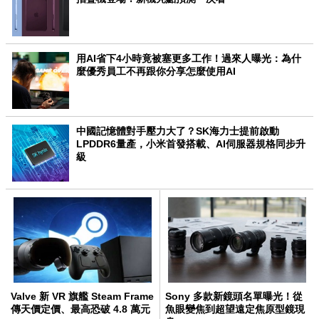
用AI省下4小時竟被塞更多工作！過來人曝光：為什
麼優秀員工不再跟你分享怎麼使用AI
中國記憶體對手壓力大了？SK海力士提前啟動
LPDDR6量產，小米首發搭載、AI伺服器規格同步升
級
Valve 新 VR 旗艦 Steam Frame
Sony 多款新鏡頭名單曝光！從
傳天價定價、最高恐破 4.8 萬元
魚眼變焦到超望遠定焦原型鏡現