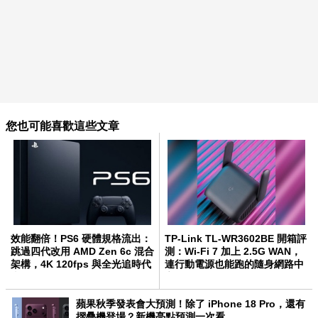
您也可能喜歡這些文章
效能翻倍！PS6 硬體規格流出：
TP-Link TL-WR3602BE 開箱評
跳過四代改用 AMD Zen 6c 混合
測：Wi-Fi 7 加上 2.5G WAN，
架構，4K 120fps 與全光追時代
連行動電源也能跑的隨身網路中
來臨
心
蘋果秋季發表會大預測！除了 iPhone 18 Pro，還有
摺疊機登場？新機亮點預測一次看