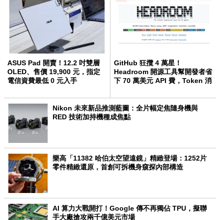
ASUS Pad 開賣！12.2 吋雙層
GitHub 狂攬 4 萬星！
OLED、售價 19,900 元，指定
Headroom 開源工具幫開發者省
電信資費最低 0 元入手
下 70 萬美元 API 費，Token 消
耗暴降 92%
Nikon 未來新品推測藍圖：全片幅定焦隨身機與
RED 技術加持機種成焦點
樂高「11382 哈伯太空望遠鏡」精緻登場：1252片
零件精緻還原，首創可拆機身窺探內部構造
AI 算力大戰開打！Google 傳不再獨佔 TPU，擬聯
手大廠搶攻兩千億美元市場