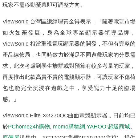
玩家不需移動螢幕即可調整方向。
ViewSonic 台灣區總經理黃金得表示：「隨著電玩市場
如火如荼發展，身為全球專業顯示器領導品牌，
ViewSonic 相當重視電玩顯示器的開發，不但有完整的
產品線佈局，也同時致力於滿足不同遊戲玩家的分眾需
求，此次考慮到學生族群或對預算有較多考量的玩家，
再度推出此款高貴不貴的電競顯示器，可讓玩家不傷荷
包也能完全沉浸在遊戲之中，享受魄力十足的臨場
感。」
ViewSonic Elite XG270QC曲面電競顯示器，日前均已
於
PChome24h購物
,
momo購物網
,
YAHOO!超級商城
、
原價屋
販售中，XG270QC售價NT19,999(含稅)，提供