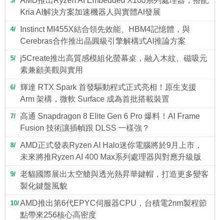
AMD推出Ryzen AI Embedded X100系列處理器，搭配
3
Kria AI解決方案加速機器人與實體AI發展
Instinct MI455X結合領先效能、HBM4記憶體，與
4
Cerebras合作推出晶圓級引擎解構式AI推論方案
j5Create推出高質感模組化螢幕桌，融入木紋、磁吸元
5
素兼顧美觀與實用
輝達 RTX Spark 首發驅動程式正式亮相！原生支援
6
Arm 架構，微軟 Surface 成為首批搭載裝置
高通 Snapdragon 8 Elite Gen 6 Pro 爆料！AI Frame
7
Fusion 技術讓插幀跟 DLSS 一樣強？
AMD正式發表Ryzen AI Halo迷你電腦將於9月上市，
8
未來將推Ryzen AI 400 Max系列處理器與對應升級版
老貓國際展出太空艙與透光熱昇華鍵帽，打造更多變客
9
製化鍵盤風貌
AMD推出第6代EPYC伺服器CPU，台積電2nm製程節
10
點帶來256核心高密度