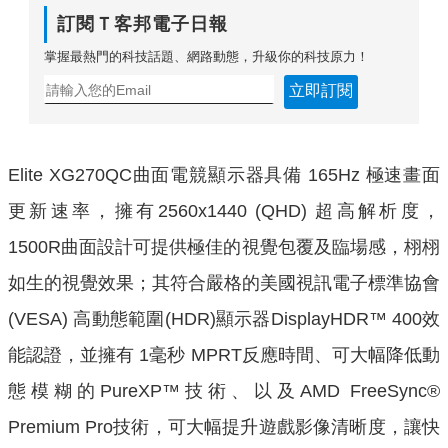
訂閱Ｔ客邦電子日報
掌握最熱門的科技話題、網路動態，升級你的科技原力！
立即訂閱
Elite XG270QC曲面電競顯示器具備 165Hz 極速畫面
更新速率，擁有2560x1440 (QHD) 超高解析度，
1500R曲面設計可提供極佳的視覺包覆及臨場感，栩栩
如生的視覺效果；其符合嚴格的美國視訊電子標準協會
(VESA) 高動態範圍(HDR)顯示器DisplayHDR™ 400效
能認證，並擁有 1毫秒 MPRT反應時間、可大幅降低動
態模糊的PureXP™技術、以及AMD FreeSync®
Premium Pro技術，可大幅提升遊戲影像清晰度，讓快