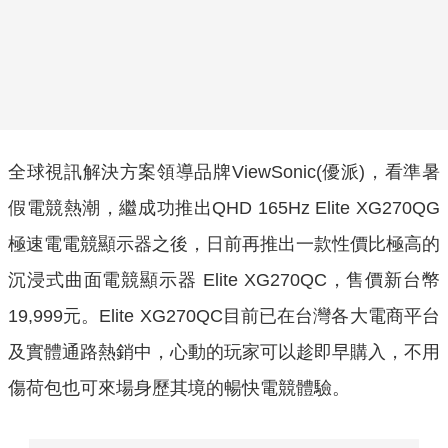
全球視訊解決方案領導品牌ViewSonic(優派)，看準暑
假電競熱潮，繼成功推出QHD 165Hz Elite XG270QG
極速電電競顯示器之後，日前再推出一款性價比極高的
沉浸式曲面電競顯示器 Elite XG270QC，售價新台幣
19,999元。Elite XG270QC目前已在台灣各大電商平台
及實體通路熱銷中，心動的玩家可以趁即早購入，不用
傷荷包也可來場身歷其境的暢快電競體驗。