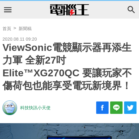
首頁
新聞稿
2020.08.11 09:20
ViewSonic電競顯示器再添生
力軍 全新27吋
Elite™XG270QC 要讓玩家不
傷荷包也能享受電玩新境界！
科技快訊小天使