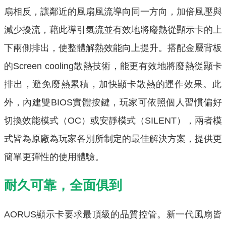
扇相反，
讓鄰近的風扇風流導向同一方向，加倍風壓與
減少擾流，
藉此導引氣流並有效地將廢熱從顯示卡的上
下兩側排出，
使整體解熱效能向上提升。搭配金屬背板
的Screen cooling散熱技術，能更有效地將廢熱從顯卡
排出，
避免廢熱累積，加快顯卡散熱的運作效果。此
外，內建雙BIOS實
體按鍵，玩家可依照個人習慣偏好
切換效能模式（OC）或安靜模式（SILENT），
兩者模
式皆為原廠為玩家各別所制定的最佳解決方案，
提供更
簡單更彈性的使用體驗。
耐久可靠，全面俱到
AORUS顯示卡要求最頂級的品質控管。
新一代風扇皆