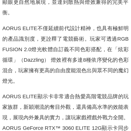
顯
眼更自然地展現，並達到散熱與燈效兼得的完美平
衡。
AORUS ELITE不僅延續前代設計精神，也具有極鮮明
的產品識別度，更詮釋了電競藝術。玩家可透過RGB
FUSION 2.0燈光軟體自訂義不同色彩搭配，在「炫彩
循環」（Dazzling） 燈效裡有多達8種依序變化的色彩
混合，
玩家擁有更高的自由度能混色出與眾不同的魔幻
燈光。
AORUS ELITE顯示卡非常適合熱愛高階電競品牌的玩
家族群，
新穎潮流的奪目外觀，還具備高水準的效能表
現，
展現內外兼具的實力，讓玩家戲裡戲外戰力全開。
AORUS GeForce RTX™ 3060 ELITE 12G顯示卡同步