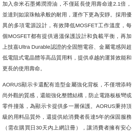
加入奈米石墨烯潤滑油，不僅延長使用壽命達2.1倍
，
並達到如滾珠軸承般的耐用，運作下更為安靜。
採用優
異的多項電源設計，有效降低MOSFET工作溫度，每
個M
OSFET都有提供過溫保護設計和負載平衡，再加
上技嘉Ultr
a Durable認證的全固態電容、
金屬電感與超
低電阻式電晶體等高品質用料，
提供卓越的運算效能和
更長的使用壽命。
AORUS顯示卡還配有造
型金屬強化背板，不僅增添時
尚外觀的質感，還能強化整體結構，
防止電路板板彎或
零件撞落，為顯示卡提供多一層保護。AORUS
秉持頂
級的用料品質外，還提供給消費者長達5年的保固服務
（需在
購買日30天內上網註冊），讓消費者擁有安心