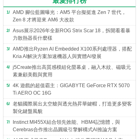
最愛排行榜
AMD 腳位藍圖曝光：AM5 平台擬挺進 Zen 7 世代，
1
Zen 8 才將迎來 AM6 大改款
Asus展示2026年全新ROG Strix Scar 18，拆開看看暴
2
力散熱器長什麼樣
AMD推出Ryzen AI Embedded X100系列處理器，搭配
3
Kria AI解決方案加速機器人與實體AI發展
j5Create推出高質感模組化螢幕桌，融入木紋、磁吸元
4
素兼顧美觀與實用
4K 遊戲的超值霸主：GIGABYTE GeForce RTX 5070
5
Ti AERO OC 16G
老貓國際展出太空艙與透光熱昇華鍵帽，打造更多變客
6
製化鍵盤風貌
Instinct MI455X結合領先效能、HBM4記憶體，與
7
Cerebras合作推出晶圓級引擎解構式AI推論方案