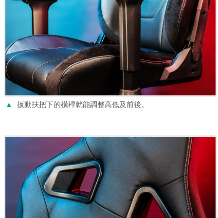
▲
扳動扶把下的橫桿就能調整高低及前後。