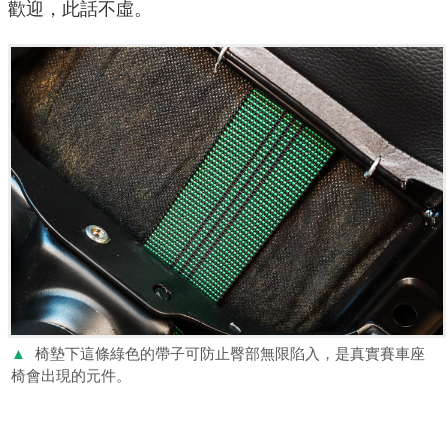
歡迎，此話不虛。
▲
椅墊下這條綠色的帶子可防止臀部無限陷入，是真實賽車座
椅會出現的元件。