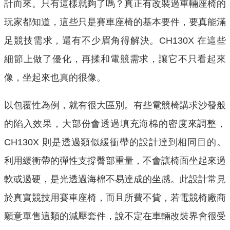
計而來。只有這樣就夠了嗎？真正有改裝過車輛座椅的
玩家都知道，這些只是賽車座椅的基本要件，要真能滿
足競技需求，還有不少眉角得解決。CH130X 在這些
細節上做了優化，再揉和電競需求，讓它不只看起來
像，坐起來也真的很像。
以包覆性為例，就有很大區別。有些電競椅講求沙發般
的陷入效果，大部份會透過填充海棉的密度來調整，
CH130X 則是透過類似緩衝帶的設計達到相同目的。
利用緩衝帶的彈性支撐臀部重量，不會讓椅面坐起來過
軟或過硬，是光透過海棉不易達成的坐感。此設計常見
於真實競技用賽車座椅，而且所費不貲，若電競椅廠商
願意單售這類的減壓套件，說不定在車輛改裝界會很受