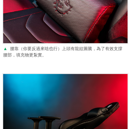
▲
腰靠（你要反過來唸也行）上頭有龍紋圖騰，為了有效支撐
腰部，填充物更紮實。