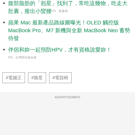
腹部脂肪的「剋星」找到了，常吃這幾物，吃走大
肚囊，瘦出小蠻腰
PR・新素簡
蘋果 Mac 最新產品路線圖曝光！OLED 觸控版
MacBook Pro、M7 新機與全新 MacBook Neo 蓄勢
待發
伴侶和妳一起預防HPV，才有資格說愛妳！
PR・台灣癌症基金會
#電腦王
#微星
#電競椅
ADVERTISEMENT