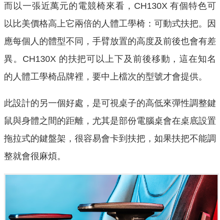
而以一張近萬元的電競椅來看，CH130X 有個特色可
以比美價格高上它兩倍的人體工學椅：可動式扶把。因
應每個人的體型不同，手臂放置的高度及前後也會有差
異。CH130X 的扶把可以上下及前後移動，這在知名
的人體工學椅品牌裡，要中上檔次的型號才會提供。
此設計的另一個好處，是可視桌子的高低來彈性調整鍵
鼠與身體之間的距離，尤其是部份電腦桌會在桌底設置
拖拉式的鍵盤架，很容易會卡到扶把，如果扶把不能調
整就會很麻煩。