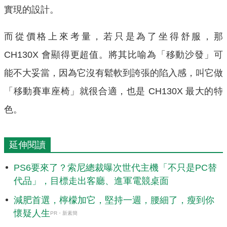
實現的設計。
而從價格上來考量，若只是為了坐得舒服，那
CH130X 會顯得更超值。將其比喻為「移動沙發」可
能不大妥當，因為它沒有鬆軟到誇張的陷入感，叫它做
「移動賽車座椅」就很合適，也是 CH130X 最大的特
色。
延伸閱讀
PS6要來了？索尼總裁曝次世代主機「不只是PC替
代品」，目標走出客廳、進軍電競桌面
減肥首選，檸檬加它，堅持一週，腰細了，瘦到你
懷疑人生
PR・新素簡