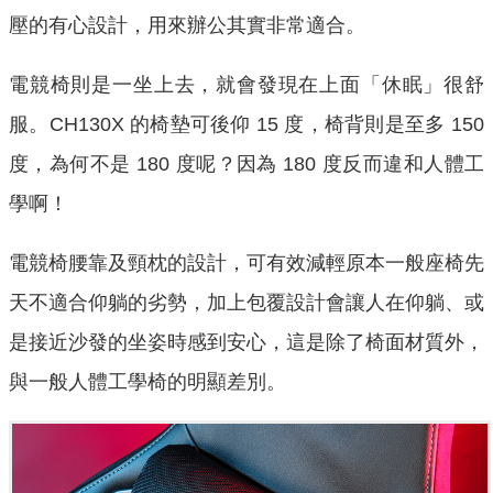
壓的有心設計，用來辦公其實非常適合。
電競椅則是一坐上去，就會發現在上面「休眠」很舒
服。CH130X 的椅墊可後仰 15 度，椅背則是至多 150
度，為何不是 180 度呢？因為 180 度反而違和人體工
學啊！
電競椅腰靠及頸枕的設計，可有效減輕原本一般座椅先
天不適合仰躺的劣勢，加上包覆設計會讓人在仰躺、或
是接近沙發的坐姿時感到安心，這是除了椅面材質外，
與一般人體工學椅的明顯差別。