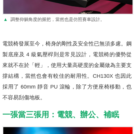
▲
調整仰躺角度的握把，當然也是仿照賽車設計。
電競椅發展至今，椅身的剛性及安全性已無須多慮。鋼
製底座及 4 級氣壓桿則是常見設計，電競椅的優勢從
來就不在於「輕」，使用大量高硬度的金屬做為主要支
撐結構，當然也會有較佳的耐用性。CH130X 也因此
採用了 60mm 靜音 PU 滾輪，除了方便座椅移動，也
不容易刮傷地板。
一張當三張用：電競、辦公、補眠