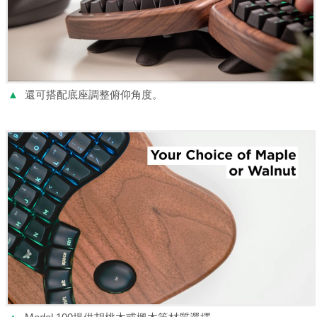
▲
還可搭配底座調整俯仰角度。