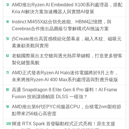
AMD推出Ryzen AI Embedded X100系列處理器，搭配
3
Kria AI解決方案加速機器人與實體AI發展
Instinct MI455X結合領先效能、HBM4記憶體，與
4
Cerebras合作推出晶圓級引擎解構式AI推論方案
j5Create推出高質感模組化螢幕桌，融入木紋、磁吸元
5
素兼顧美觀與實用
老貓國際展出太空艙與透光熱昇華鍵帽，打造更多變客
6
製化鍵盤風貌
AMD正式發表Ryzen AI Halo迷你電腦將於9月上市，
7
未來將推Ryzen AI 400 Max系列處理器與對應升級版
高通 Snapdragon 8 Elite Gen 6 Pro 爆料！AI Frame
8
Fusion 技術讓插幀跟 DLSS 一樣強？
AMD推出第6代EPYC伺服器CPU，台積電2nm製程節
9
點帶來256核心高密度
輝達 RTX Spark 首發驅動程式正式亮相！原生支援
10