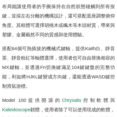
布局能讓使用者的手腕保持在自然狀態碰觸到所有按
鍵，並採左右分離的機構設計，還可搭配底座調整俯仰
角度。其框體可選擇胡桃木或楓木等木頭材質，帶來與
塑膠、金屬截然不同的質感與使用體驗。
搭配64個可熱插拔的機械式鍵軸，提供Kailh白、靜音
茶、靜音粉紅等軸體選擇，使用者也可自由替換相容的
MX鍵軸，並透過Fn切換鍵滿足104鍵鍵盤的完整功
能，利如將HJKL鍵變成方向鍵，還能透過WASD鍵控
制滑鼠游標。
Model 100提供開源的
Chrysalis
控制軟體與
Kaleidoscope
韌體，使用者除了可以使用現成的軟體，