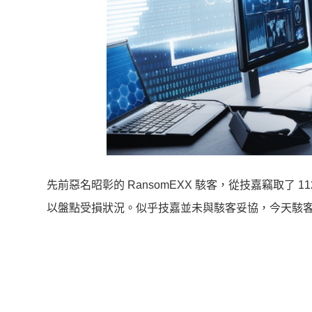
先前惡名昭彰的 RansomEXX 駭客，從技嘉竊取了 
以盤點受損狀況。似乎技嘉並未與駭客妥協，今天駭客