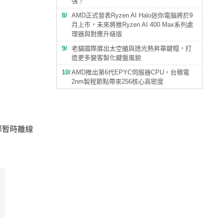
強？
8
AMD正式發表Ryzen AI Halo迷你電腦將於9
月上市，未來將推Ryzen AI 400 Max系列處
理器與對應升級版
9
老貓國際展出太空艙與透光熱昇華鍵帽，打
造更多變客製化鍵盤風貌
10
AMD推出第6代EPYC伺服器CPU，台積電
2nm製程節點帶來256核心高密度
總部暫時離線