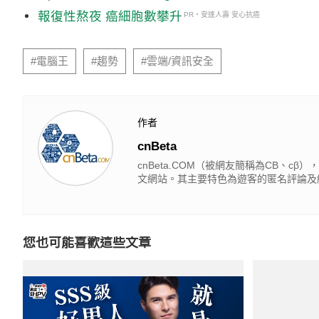
報復性熬夜 癌細胞數攀升
PR・安達人壽 安心抗癌
#電腦王
#趨勢
#雲端/資訊安全
作者
cnBeta
cnBeta.COM（被網友簡稱為CB、
文網站。其主要特色為遊客的匿名評論及
您也可能喜歡這些文章