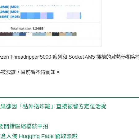
hreadripper 5000 系列和 Socket AM5 插槽的散熱器相
料被洩露，目前暫不得而知。
結果卻因「點外送炸雞」直接被警方定位活捉
c 只要開錯壓縮檔就中招
盒入侵 Hugging Face 竊取憑證