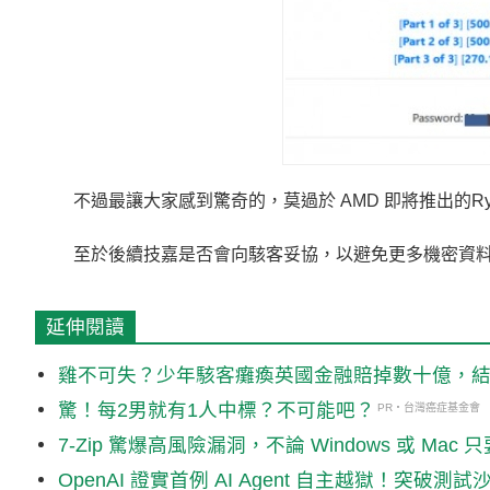
不過最讓大家感到驚奇的，莫過於 AMD 即將推出的Ryzen T
至於後續技嘉是否會向駭客妥協，以避免更多機密資
延伸閱讀
雞不可失？少年駭客癱瘓英國金融賠掉數十億，
驚！每2男就有1人中標？不可能吧？
PR・台灣癌症基金會
7-Zip 驚爆高風險漏洞，不論 Windows 或 Ma
OpenAI 證實首例 AI Agent 自主越獄！突破測試沙