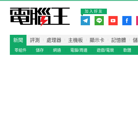
加入好友
新聞
評測
處理器
主機板
顯示卡
記憶體
儲
零組件
儲存
網通
電腦/周邊
遊戲/電競
軟體