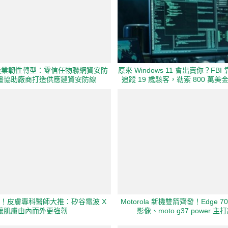
製造業韌性轉型：零信任物聯網資安防
原來 Windows 11 會出賣你？FBI 
畫協助廠商打造供應鏈資安防線
追蹤 19 歲駭客，勒索 800 萬
！皮膚專科醫師大推：矽谷電波 X
Motorola 新機雙箭齊發！Edge 7
讓肌膚由內而外更強韌
影像、moto g37 power 