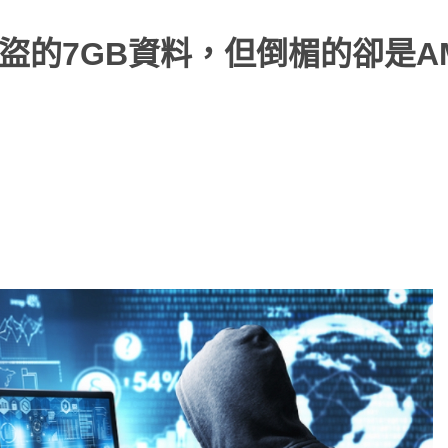
被盜的7GB資料，但倒楣的卻是A