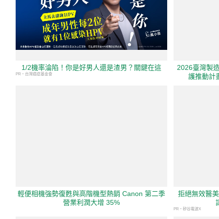
1/2機率淪陷！你是好男人還是渣男？關鍵在這
2026臺灣
PR・台灣癌症基金會
護推動計
輕便相機強勢復甦與高階機型熱銷 Canon 第二季
拒絕無效醫美
營業利潤大增 35%
PR・矽谷電波X