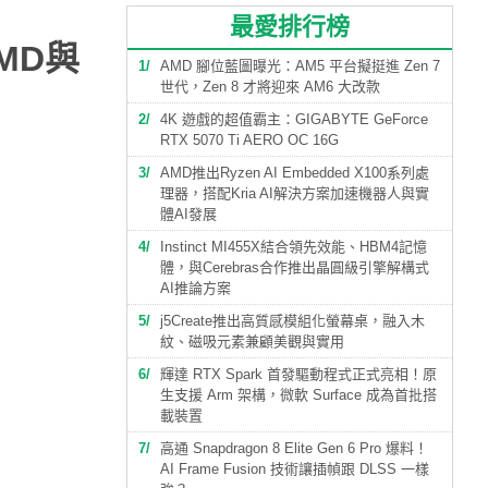
最愛排行榜
MD與
1
AMD 腳位藍圖曝光：AM5 平台擬挺進 Zen 7
世代，Zen 8 才將迎來 AM6 大改款
2
4K 遊戲的超值霸主：GIGABYTE GeForce
RTX 5070 Ti AERO OC 16G
3
AMD推出Ryzen AI Embedded X100系列處
理器，搭配Kria AI解決方案加速機器人與實
體AI發展
4
Instinct MI455X結合領先效能、HBM4記憶
體，與Cerebras合作推出晶圓級引擎解構式
AI推論方案
5
j5Create推出高質感模組化螢幕桌，融入木
紋、磁吸元素兼顧美觀與實用
6
輝達 RTX Spark 首發驅動程式正式亮相！原
生支援 Arm 架構，微軟 Surface 成為首批搭
載裝置
7
高通 Snapdragon 8 Elite Gen 6 Pro 爆料！
AI Frame Fusion 技術讓插幀跟 DLSS 一樣