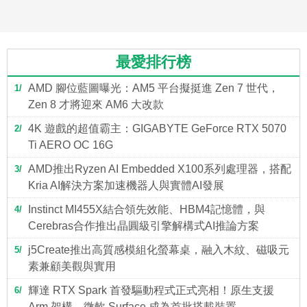
最愛排行榜
AMD 腳位藍圖曝光：AM5 平台擬挺進 Zen 7 世代，
1
Zen 8 才將迎來 AM6 大改款
4K 遊戲的超值霸主：GIGABYTE GeForce RTX 5070
2
Ti AERO OC 16G
AMD推出Ryzen AI Embedded X100系列處理器，搭配
3
Kria AI解決方案加速機器人與實體AI發展
Instinct MI455X結合領先效能、HBM4記憶體，與
4
Cerebras合作推出晶圓級引擎解構式AI推論方案
j5Create推出高質感模組化螢幕桌，融入木紋、磁吸元
5
素兼顧美觀與實用
輝達 RTX Spark 首發驅動程式正式亮相！原生支援
6
Arm 架構，微軟 Surface 成為首批搭載裝置