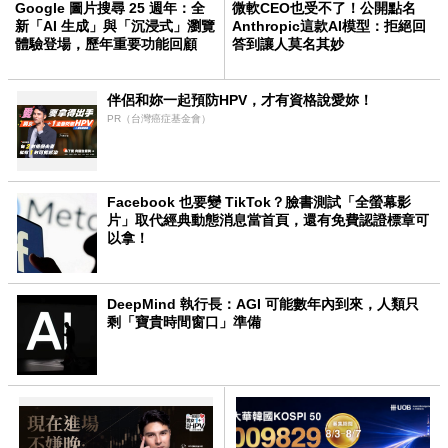
Google 圖片搜尋 25 週年：全
微軟CEO也受不了！公開點名
新「AI 生成」與「沉浸式」瀏覽
Anthropic這款AI模型：拒絕回
體驗登場，歷年重要功能回顧
答到讓人莫名其妙
伴侶和妳一起預防HPV，才有資格說愛妳！
PR（台灣癌症基金會）
Facebook 也要變 TikTok？臉書測試「全螢幕影
片」取代經典動態消息當首頁，還有免費認證標章可
以拿！
DeepMind 執行長：AGI 可能數年內到來，人類只
剩「寶貴時間窗口」準備