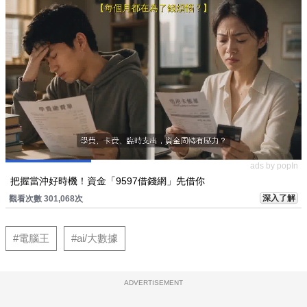
ads by popIn
把握當沖好時機！資金「9597借錢網」先借你
深入了解
觀看次數 301,068次
#電腦王
#ai/大數據
ADVERTISEMENT