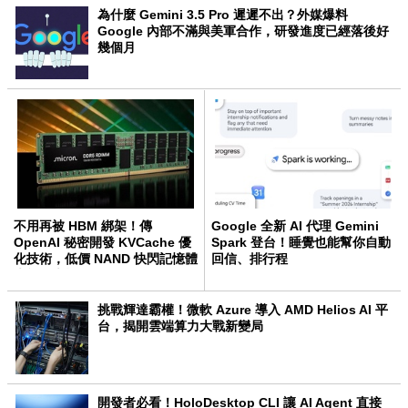
為什麼 Gemini 3.5 Pro 遲遲不出？外媒爆料
Google 內部不滿與美軍合作，研發進度已經落後好
幾個月
不用再被 HBM 綁架！傳
Google 全新 AI 代理 Gemini
OpenAI 秘密開發 KVCache 優
Spark 登台！睡覺也能幫你自動
化技術，低價 NAND 快閃記憶體
回信、排行程
也能跑大模型
挑戰輝達霸權！微軟 Azure 導入 AMD Helios AI 平
台，揭開雲端算力大戰新變局
開發者必看！HoloDesktop CLI 讓 AI Agent 直接