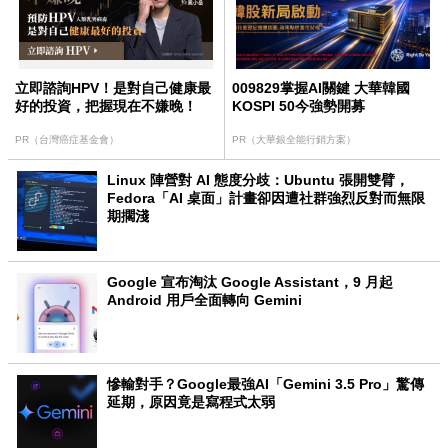
立即諮詢HPV！是對自己健康最
009829掌握AI關鍵 大華韓國
好的投資，把握現在不嫌晚！
KOSPI 50今強勢開募
PR（台灣癌症基金會）
PR（大華銀全能行銷方案）
Linux 陣營對 AI 態度分歧：Ubuntu 張開雙臂，
Fedora「AI 桌面」計畫卻因遭社群強烈反對而無限
期擱淺
Google 宣布淘汰 Google Assistant，9 月起
Android 用戶全面轉向 Gemini
慘輸對手？Google最強AI「Gemini 3.5 Pro」驚傳
延期，原因竟是寫程式太弱