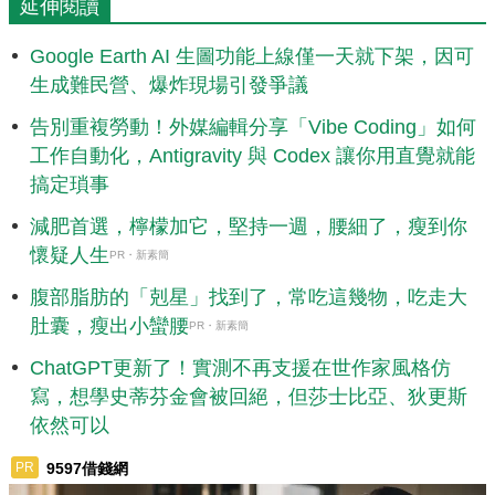
延伸閱讀
Google Earth AI 生圖功能上線僅一天就下架，因可
生成難民營、爆炸現場引發爭議
告別重複勞動！外媒編輯分享「Vibe Coding」如何
工作自動化，Antigravity 與 Codex 讓你用直覺就能
搞定瑣事
減肥首選，檸檬加它，堅持一週，腰細了，瘦到你
懷疑人生
PR・新素簡
腹部脂肪的「剋星」找到了，常吃這幾物，吃走大
肚囊，瘦出小蠻腰
PR・新素簡
ChatGPT更新了！實測不再支援在世作家風格仿
寫，想學史蒂芬金會被回絕，但莎士比亞、狄更斯
依然可以
9597借錢網
PR