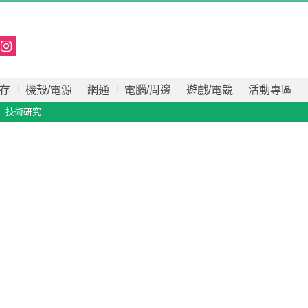
存
機殼/電源
網通
電腦/周邊
遊戲/電競
活動專區
技術研究