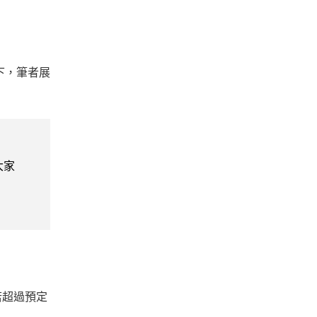
下，筆者展
大家
若超過預定