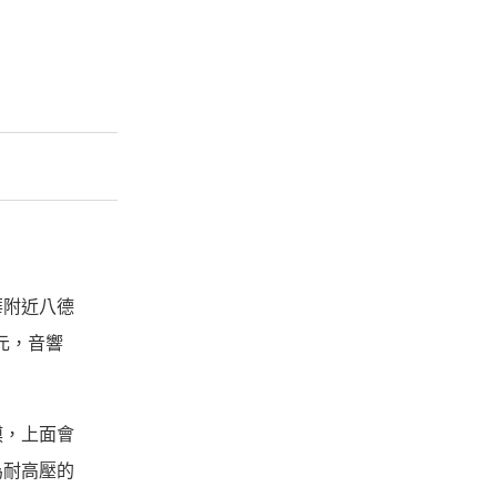
華附近八德
元，音響
膜，上面會
為耐高壓的