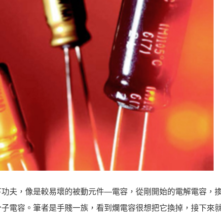
下功夫，像是較易壞的被動元件—電容，從剛開始的電解電容，
分子電容。筆者是手賤一族，看到爛電容很想把它換掉，接下來