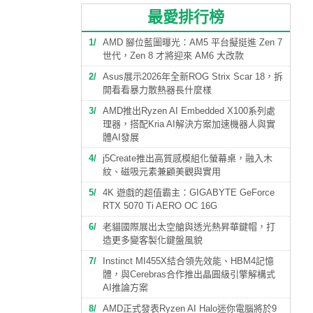
最愛排行榜
1
AMD 腳位藍圖曝光：AM5 平台擬挺進 Zen 7
世代，Zen 8 才將迎來 AM6 大改款
2
Asus展示2026年全新ROG Strix Scar 18，拆
開看看暴力散熱器長什麼樣
3
AMD推出Ryzen AI Embedded X100系列處
理器，搭配Kria AI解決方案加速機器人與實
體AI發展
4
j5Create推出高質感模組化螢幕桌，融入木
紋、磁吸元素兼顧美觀與實用
5
4K 遊戲的超值霸主：GIGABYTE GeForce
RTX 5070 Ti AERO OC 16G
6
老貓國際展出太空艙與透光熱昇華鍵帽，打
造更多變客製化鍵盤風貌
7
Instinct MI455X結合領先效能、HBM4記憶
體，與Cerebras合作推出晶圓級引擎解構式
AI推論方案
8
AMD正式發表Ryzen AI Halo迷你電腦將於9