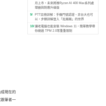
月上市，未來將推Ryzen AI 400 Max系列處
理器與對應升級版
9
PTT註冊詳解：手機門號認證、非台大也可
以，步驟詳解登入「批踢踢」的世界
10
讓老電腦也能安裝 Windows 11，簡單教學帶
你繞過 TPM 2.0等重重限制
換成現在的
就跟筆者一