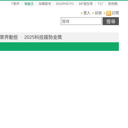
T客邦
電腦王
採購基地
DIGIPHOTO
MF變型男
T17
透視鏡
登入
註冊
訂閱
業界動態
2025科技趨勢金獎