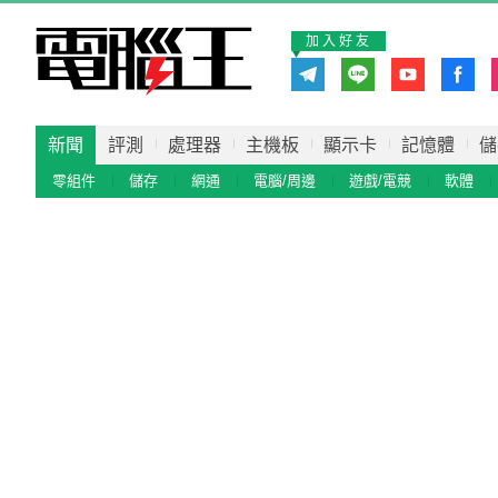
加入好友
新聞
評測
處理器
主機板
顯示卡
記憶體
儲
零組件
儲存
網通
電腦/周邊
遊戲/電競
軟體