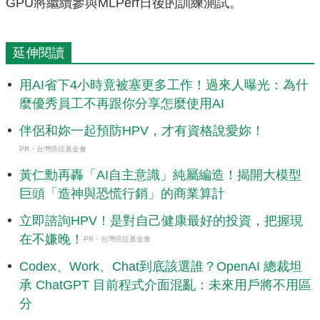
GPU將繼續參與MLPerf日後的訓練測試。
延伸閱讀
用AI省下4小時竟被塞更多工作！過來人曝光：為什
麼優秀員工不再跟你分享怎麼使用AI
伴侶和妳一起預防HPV，才有資格說愛妳！
PR・台灣癌症基金會
黃仁勳再轟「AI自主意識」純屬編造！揭開大模型
巨頭「造神與恐慌行銷」的商業算計
立即諮詢HPV！是對自己健康最好的投資，把握現
在不嫌晚！
PR・台灣癌症基金會
Codex、Work、Chat到底該選誰？OpenAI 總裁坦
承 ChatGPT 目前程式介面混亂：未來用戶將不用區
分