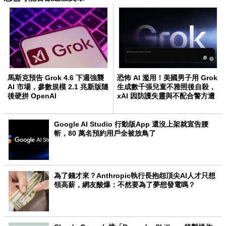
馬斯克預告 Grok 4.6 下週強襲
恐怖 AI 濫用！美國男子用 Grok
AI 市場，參數規模 2.1 兆新版隨
生成數千張兒童不雅照後自殺，
後硬拼 OpenAI
xAI 因防護失靈與不配合警方遭
起訴
Google AI Studio 行動版App 還沒上架就宣告腰
斬，80 萬名預約用戶全被放鳥了
為了錢才來？Anthropic執行長抱怨頂尖AI人才只想
領高薪，網友酸爆：不然要為了夢想發電嗎？