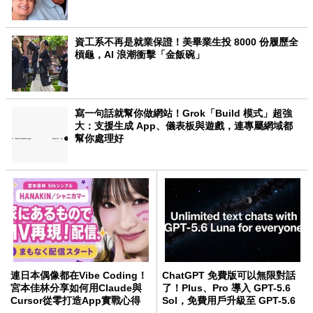
資工系不再是就業保證！美畢業生投 8000 份履歷全
槓龜，AI 浪潮衝擊「金飯碗」
寫一句話就幫你做網站！Grok「Build 模式」超強
大：支援生成 App、儀表板與遊戲，連專屬網域都
幫你處理好
連日本偶像都在Vibe Coding！
ChatGPT 免費版可以無限對話
宮本佳林分享如何用Claude與
了！Plus、Pro 導入 GPT-5.6
Cursor從零打造App實戰心得
Sol，免費用戶升級至 GPT-5.6
Luna