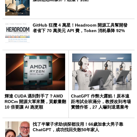
GitHub 狂攬 4 萬星！Headroom 開源工具幫開發
者省下 70 萬美元 API 費，Token 消耗暴降 92%
輝達 CUDA 遇到對手了？AMD
ChatGPT 作弊大露餡！原本遠
ROCm 開源大軍來襲，貢獻量翻
距考試全班滿分，教授改到考場
10 倍要讓 AI 跑更順
實體作答，27 人嚇到退選棄考
找了半輩子求助偵探都沒用！66歲加拿大男子靠
ChatGPT，成功找回失散50年家人