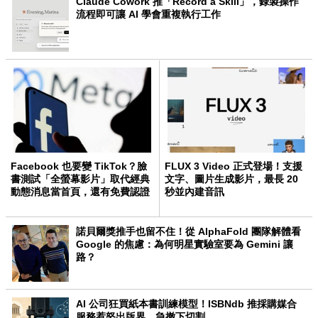
Claude Cowork 推「Record a Skill」，錄製操作
流程即可讓 AI 學會重複執行工作
Facebook 也要變 TikTok？臉
FLUX 3 Video 正式登場！支援
書測試「全螢幕影片」取代經典
文字、圖片生成影片，最長 20
動態消息當首頁，還有免費認證
秒並內建音訊
標章可以拿！
諾貝爾獎推手也留不住！從 AlphaFold 團隊解體看
Google 的焦慮：為何明星實驗室要為 Gemini 讓
路？
AI 公司狂買紙本書訓練模型！ISBNdb 推採購媒合
服務惹怒出版界，急撤下切割