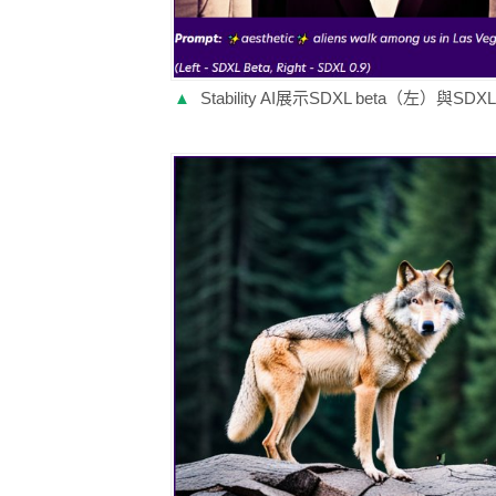
▲
Stability AI展示SDXL beta（左