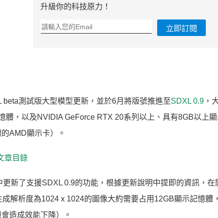
升級你的科技原力！
立即訂閱
fusion XL beta測試版大型模型更新，並於6月將版號推進至
SDXL 0.9
，
及NVIDIA GeForce RTX 20系列以上、具有8GB以上
體的AMD顯示卡）。
系列文章目錄
中更新了支援SDXL 0.9的功能，根據更新說明中提即的資訊，在開
成解析度為1024 x 1024的圖像大約需要占用12GB顯示記憶
但會造成效能下降）。