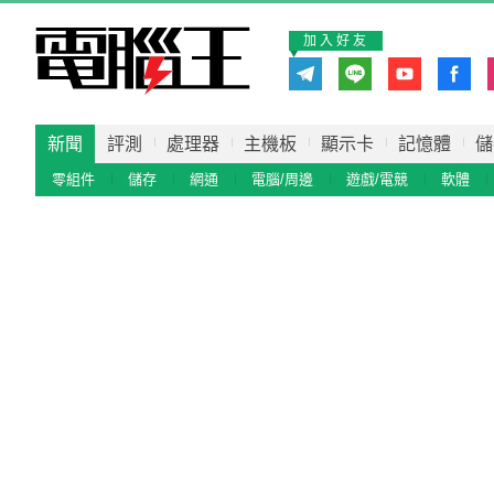
加入好友
新聞
評測
處理器
主機板
顯示卡
記憶體
儲
零組件
儲存
網通
電腦/周邊
遊戲/電競
軟體