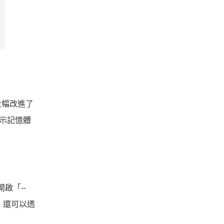
大幅改進了
顯示記憶體
啟「--
體，還可以透