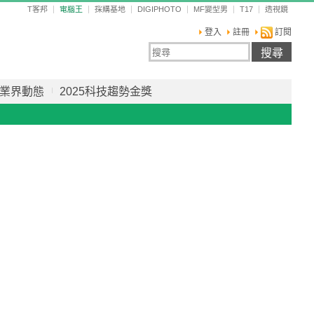
T客邦
電腦王
採購基地
DIGIPHOTO
MF變型男
T17
透視鏡
登入
註冊
訂閱
業界動態
2025科技趨勢金獎