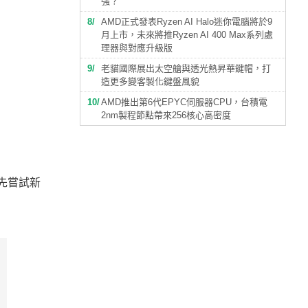
強？
8
AMD正式發表Ryzen AI Halo迷你電腦將於9
月上市，未來將推Ryzen AI 400 Max系列處
理器與對應升級版
9
老貓國際展出太空艙與透光熱昇華鍵帽，打
造更多變客製化鍵盤風貌
10
AMD推出第6代EPYC伺服器CPU，台積電
2nm製程節點帶來256核心高密度
搶先嘗試新