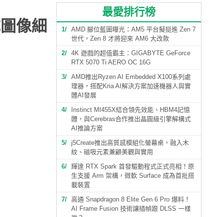
最愛排行榜
生成圖像細
1
AMD 腳位藍圖曝光：AM5 平台擬挺進 Zen 7
世代，Zen 8 才將迎來 AM6 大改款
2
4K 遊戲的超值霸主：GIGABYTE GeForce
RTX 5070 Ti AERO OC 16G
3
AMD推出Ryzen AI Embedded X100系列處
理器，搭配Kria AI解決方案加速機器人與實
體AI發展
4
Instinct MI455X結合領先效能、HBM4記憶
體，與Cerebras合作推出晶圓級引擎解構式
AI推論方案
5
j5Create推出高質感模組化螢幕桌，融入木
紋、磁吸元素兼顧美觀與實用
6
輝達 RTX Spark 首發驅動程式正式亮相！原
生支援 Arm 架構，微軟 Surface 成為首批搭
載裝置
7
高通 Snapdragon 8 Elite Gen 6 Pro 爆料！
AI Frame Fusion 技術讓插幀跟 DLSS 一樣