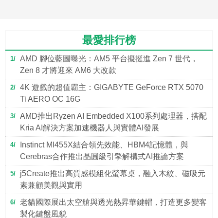
最愛排行榜
AMD 腳位藍圖曝光：AM5 平台擬挺進 Zen 7 世代，
1
Zen 8 才將迎來 AM6 大改款
4K 遊戲的超值霸主：GIGABYTE GeForce RTX 5070
2
Ti AERO OC 16G
AMD推出Ryzen AI Embedded X100系列處理器，搭配
3
Kria AI解決方案加速機器人與實體AI發展
Instinct MI455X結合領先效能、HBM4記憶體，與
4
Cerebras合作推出晶圓級引擎解構式AI推論方案
j5Create推出高質感模組化螢幕桌，融入木紋、磁吸元
5
素兼顧美觀與實用
老貓國際展出太空艙與透光熱昇華鍵帽，打造更多變客
6
製化鍵盤風貌