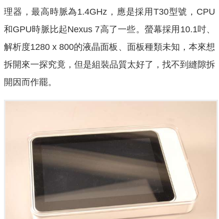
理器，最高時脈為1.4GHz，應是採用T30型號，CPU
和GPU時脈比起Nexus 7高了一些。螢幕採用10.1吋、
解析度1280 x 800的液晶面板、面板種類未知，本來想
拆開來一探究竟，但是組裝品質太好了，找不到縫隙拆
開因而作罷。