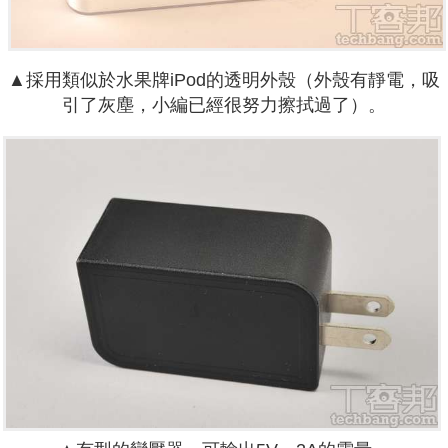
▲採用類似於水果牌iPod的透明外殼（外殼有靜電，吸
引了灰塵，小編已經很努力擦拭過了）。