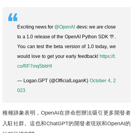
Exciting news for
@OpenAI
devs: we are close
to a 1.0 release of the OpenAI Python SDK 🎊.
You can test the beta version of 1.0 today, we
would love to get your early feedback!
https://t.
co/RF7mq5bbHI
— Logan.GPT (@OfficialLoganK)
October 4, 2
023
種種跡象表明，OpenAI在拼命想辦法吸引更多開發者
入駐社群。這也和ChatGPT的開發者現狀和OpenAI的