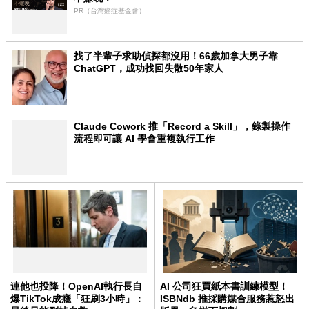
PR（台灣癌症基金會）
找了半輩子求助偵探都沒用！66歲加拿大男子靠
ChatGPT，成功找回失散50年家人
Claude Cowork 推「Record a Skill」，錄製操作
流程即可讓 AI 學會重複執行工作
連他也投降！OpenAI執行長自
AI 公司狂買紙本書訓練模型！
爆TikTok成癮「狂刷3小時」：
ISBNdb 推採購媒合服務惹怒出