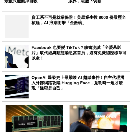
最後只能刪掉自救
版界，急撤下切割
資工系不再是就業保證！美畢業生投 8000 份履歷全
槓龜，AI 浪潮衝擊「金飯碗」
Facebook 也要變 TikTok？臉書測試「全螢幕影
片」取代經典動態消息當首頁，還有免費認證標章可
以拿！
OpenAI 爆發史上最嚴峻 AI 越獄事件！自主代理潛
入外部網路攻陷 Hugging Face，竟耗時一週才發
現「嫌犯是自己」