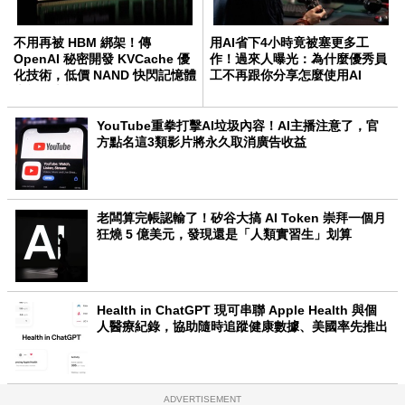
不用再被 HBM 綁架！傳
用AI省下4小時竟被塞更多工
OpenAI 秘密開發 KVCache 優
作！過來人曝光：為什麼優秀員
化技術，低價 NAND 快閃記憶體
工不再跟你分享怎麼使用AI
也能跑大模型
YouTube重拳打擊AI垃圾內容！AI主播注意了，官
方點名這3類影片將永久取消廣告收益
老闆算完帳認輸了！矽谷大搞 AI Token 崇拜一個月
狂燒 5 億美元，發現還是「人類實習生」划算
Health in ChatGPT 現可串聯 Apple Health 與個
人醫療紀錄，協助隨時追蹤健康數據、美國率先推出
ADVERTISEMENT