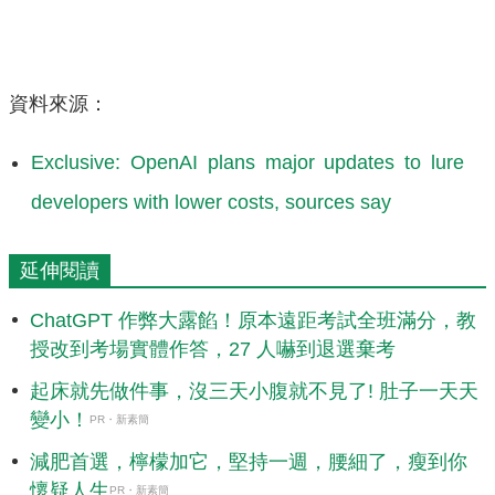
資料來源：
Exclusive: OpenAI plans major updates to lure
developers with lower costs, sources say
延伸閱讀
ChatGPT 作弊大露餡！原本遠距考試全班滿分，教
授改到考場實體作答，27 人嚇到退選棄考
起床就先做件事，沒三天小腹就不見了! 肚子一天天
變小！
PR・新素簡
減肥首選，檸檬加它，堅持一週，腰細了，瘦到你
懷疑人生
PR・新素簡