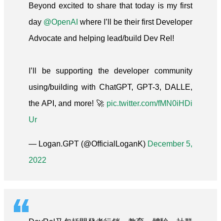
Beyond excited to share that today is my first
day
@OpenAI
where I’ll be their first Developer
Advocate and helping lead/build Dev Rel!
I’ll be supporting the developer community
using/building with ChatGPT, GPT-3, DALLE,
the API, and more! 🚀
pic.twitter.com/fMN0iHDi
Ur
— Logan.GPT (@OfficialLoganK)
December 5,
2022