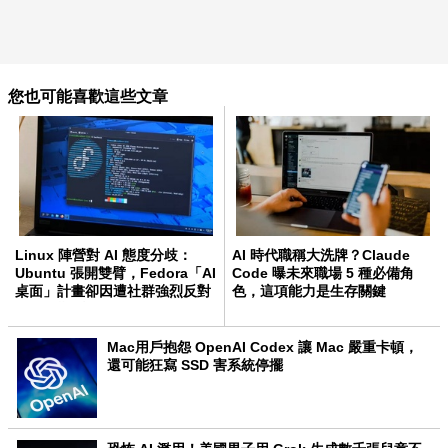
您也可能喜歡這些文章
Linux 陣營對 AI 態度分歧：
AI 時代職稱大洗牌？Claude
Ubuntu 張開雙臂，Fedora「AI
Code 曝未來職場 5 種必備角
桌面」計畫卻因遭社群強烈反對
色，這項能力是生存關鍵
而無限期擱淺
Mac用戶抱怨 OpenAI Codex 讓 Mac 嚴重卡頓，
還可能狂寫 SSD 害系統停擺