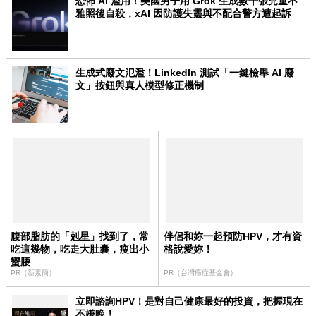
恐怖 AI 濫用！美國男子用 Grok 生成數千張兒童不
雅照後自殺，xAI 因防護失靈與不配合警方遭起訴
生成式廢文氾濫！LinkedIn 測試「一鍵檢舉 AI 廢
文」按鈕與真人模型修正機制
腹部脂肪的「剋星」找到了，常
伴侶和妳一起預防HPV，才有資
吃這幾物，吃走大肚囊，瘦出小
格說愛妳！
蠻腰
PR（新素簡）
PR（台灣癌症基金會）
立即諮詢HPV！是對自己健康最好的投資，把握現在
不嫌晚！