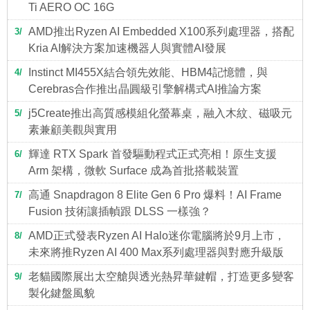
Ti AERO OC 16G
AMD推出Ryzen AI Embedded X100系列處理器，搭配
3
Kria AI解決方案加速機器人與實體AI發展
Instinct MI455X結合領先效能、HBM4記憶體，與
4
Cerebras合作推出晶圓級引擎解構式AI推論方案
j5Create推出高質感模組化螢幕桌，融入木紋、磁吸元
5
素兼顧美觀與實用
輝達 RTX Spark 首發驅動程式正式亮相！原生支援
6
Arm 架構，微軟 Surface 成為首批搭載裝置
高通 Snapdragon 8 Elite Gen 6 Pro 爆料！AI Frame
7
Fusion 技術讓插幀跟 DLSS 一樣強？
AMD正式發表Ryzen AI Halo迷你電腦將於9月上市，
8
未來將推Ryzen AI 400 Max系列處理器與對應升級版
老貓國際展出太空艙與透光熱昇華鍵帽，打造更多變客
9
製化鍵盤風貌