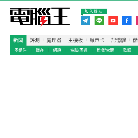
加入好友
新聞
評測
處理器
主機板
顯示卡
記憶體
儲
零組件
儲存
網通
電腦/周邊
遊戲/電競
軟體