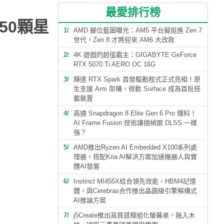
最愛排行榜
50顆星
1
AMD 腳位藍圖曝光：AM5 平台擬挺進 Zen 7
世代，Zen 8 才將迎來 AM6 大改款
2
4K 遊戲的超值霸主：GIGABYTE GeForce
RTX 5070 Ti AERO OC 16G
3
輝達 RTX Spark 首發驅動程式正式亮相！原
生支援 Arm 架構，微軟 Surface 成為首批搭
載裝置
4
高通 Snapdragon 8 Elite Gen 6 Pro 爆料！
AI Frame Fusion 技術讓插幀跟 DLSS 一樣
強？
5
AMD推出Ryzen AI Embedded X100系列處
理器，搭配Kria AI解決方案加速機器人與實
體AI發展
6
Instinct MI455X結合領先效能、HBM4記憶
體，與Cerebras合作推出晶圓級引擎解構式
AI推論方案
7
j5Create推出高質感模組化螢幕桌，融入木