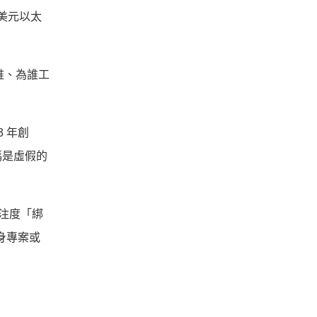
 美元以太
誰、為誰工
3 年創
碼是虛假的
關注度「綁
身專案或