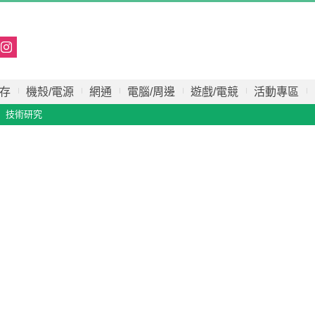
存
機殼/電源
網通
電腦/周邊
遊戲/電競
活動專區
技術研究