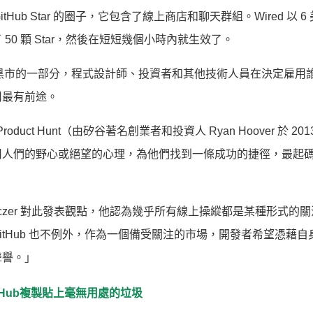
Hub Star 的圈子，它包含了線上商店和聊天群組。Wired 以 6
0 顆 Star，然後在短短幾個小時內就生效了。
路參與度黑市的一部分，程式設計師、投資者和其他技術人員在決定雇用
司最有前途。
duct Hunt（由矽谷著名創業者和投資人 Ryan Hoover 於 201
用人們的野心或絕望的心理，為他們找到一條成功的捷徑，最起
Menczer 對此發表觀點，他認為幾乎所有線上操縱都是某種形式的
tHub 也不例外，作為一個備受關注的市場，開發者希望憑藉自
聲譽。」
itHub複製貼上毫無用處的垃圾