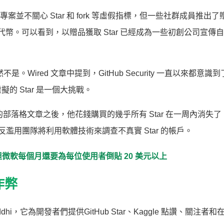
，表示該專案並不關心 Star 和 fork 等虛假指標，但一些社群成員推出
sh 代幣。可以看到，以贈品獲取 Star 已經成為一些初創公司宣傳
不是。Wired 文章中提到，GitHub Security 一直以來都意識到了
 Star 是一個大挑戰。
Star 的部落格文章之後，他花錢購買的幾乎所有 Star 在一周內消失
ub 的反濫用團隊將利用軟體技術來調查不真實 Star 的帳戶。
 美元，但微軟每個月還要為每位使用者倒貼 20 美元以上
作弊
hi，它為開發者們提供GitHub Star、Kaggle 點讚、關注者和