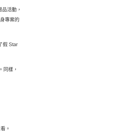
了贈品活動，
自身專案的
假 Star
了。同樣，
在看。