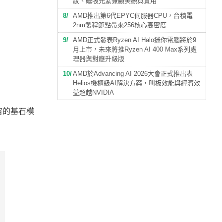
紋、磁吸元素兼顧美觀與實用
8
AMD推出第6代EPYC伺服器CPU，台積電
2nm製程節點帶來256核心高密度
9
AMD正式發表Ryzen AI Halo迷你電腦將於9
月上市，未來將推Ryzen AI 400 Max系列處
理器與對應升級版
10
AMD於Advancing AI 2026大會正式推出表
Helios機櫃級AI解決方案，叫板效能與經濟效
益超越NVIDIA
宇宙的基石模