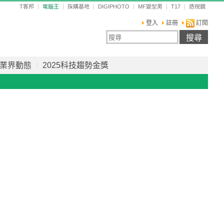
T客邦
電腦王
採購基地
DIGIPHOTO
MF變型男
T17
透視鏡
登入
註冊
訂閱
業界動態
2025科技趨勢金獎