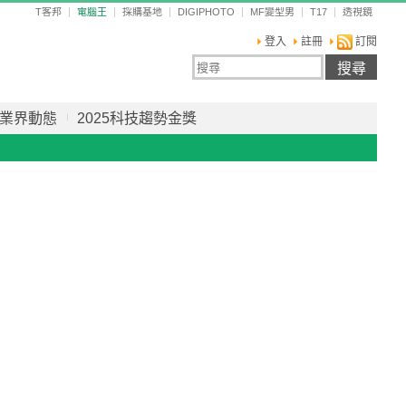
T客邦
電腦王
採購基地
DIGIPHOTO
MF變型男
T17
透視鏡
登入
註冊
訂閱
業界動態
2025科技趨勢金獎