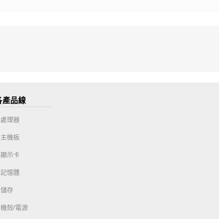
各產品線
處理器
主機板
顯示卡
記憶體
儲存
機殼/電源