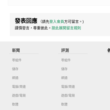
發表回應
（請先
登入會員
方可留言。)
謹慎發言，尊重彼此。
按此展開留言規則
新聞
評測
零組件
零組件
儲存
儲存
網通
網通
電腦/周邊
電腦/周邊
遊戲/電競
遊戲/電競
軟體
軟體