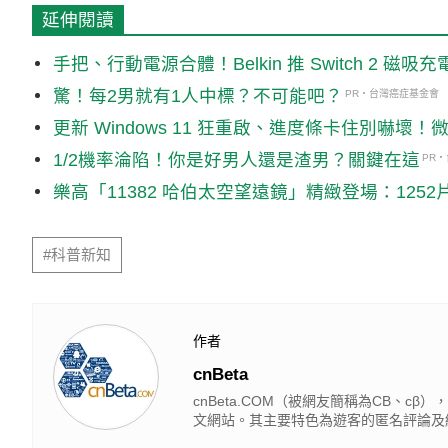
延伸閱讀
手把、行動電源合體！Belkin 推 Switch 2 磁
驚！每2男就有1人中標？不可能吧？
PR・台灣癌症基金會
更新 Windows 11 狂重啟、進度條卡住別嚇
1/2機率淪陷！你是好男人還是渣男？關鍵在這
PR
樂高「11382 哈伯太空望遠鏡」精緻登場：12
#科普新知
作者
cnBeta
cnBeta.COM（被網友簡稱為CB、
文網站。其主要特色為遊客的匿名評論及