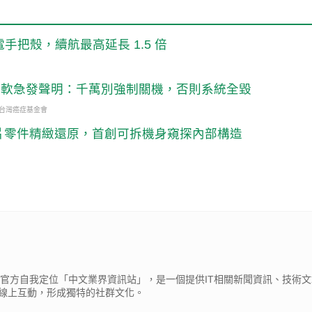
吸充電手把殼，續航最高延長 1.5 倍
壞！微軟急發聲明：千萬別強制關機，否則系統全毀
・台灣癌症基金會
52片零件精緻還原，首創可拆機身窺探內部構造
cβ），官方自我定位「中文業界資訊站」，是一個提供IT相關新聞資訊、技術
線上互動，形成獨特的社群文化。