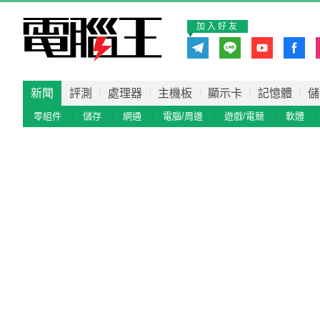
加入好友
新聞
評測
處理器
主機板
顯示卡
記憶體
儲
零組件
儲存
網通
電腦/周邊
遊戲/電競
軟體