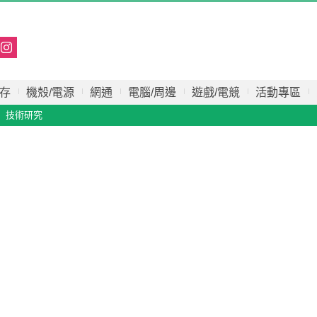
存
機殼/電源
網通
電腦/周邊
遊戲/電競
活動專區
技術研究