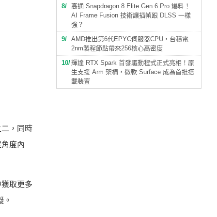
8
高通 Snapdragon 8 Elite Gen 6 Pro 爆料！
AI Frame Fusion 技術讓插幀跟 DLSS 一樣
強？
9
AMD推出第6代EPYC伺服器CPU，台積電
2nm製程節點帶來256核心高密度
10
輝達 RTX Spark 首發驅動程式正式亮相！原
生支援 Arm 架構，微軟 Surface 成為首批搭
載裝置
之二，同時
定角度內
中獲取更多
擬。