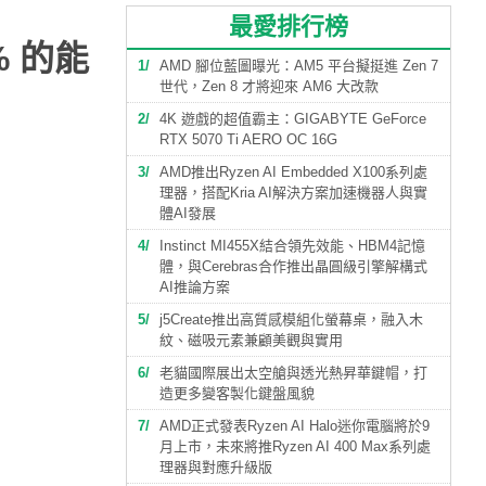
最愛排行榜
 的能
1
AMD 腳位藍圖曝光：AM5 平台擬挺進 Zen 7
世代，Zen 8 才將迎來 AM6 大改款
2
4K 遊戲的超值霸主：GIGABYTE GeForce
RTX 5070 Ti AERO OC 16G
3
AMD推出Ryzen AI Embedded X100系列處
理器，搭配Kria AI解決方案加速機器人與實
體AI發展
4
Instinct MI455X結合領先效能、HBM4記憶
體，與Cerebras合作推出晶圓級引擎解構式
AI推論方案
5
j5Create推出高質感模組化螢幕桌，融入木
紋、磁吸元素兼顧美觀與實用
6
老貓國際展出太空艙與透光熱昇華鍵帽，打
造更多變客製化鍵盤風貌
7
AMD正式發表Ryzen AI Halo迷你電腦將於9
月上市，未來將推Ryzen AI 400 Max系列處
理器與對應升級版