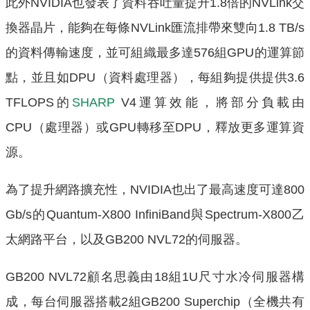
此外NVIDIA也發表了資料吞吐量提升1.8倍的NVLink交
換器晶片，能夠在每條NVLink匯流排帶來雙向1.8 TB/s
的資料傳輸速度，並可組織最多達576組GPU的運算節
點，並且如DPU（資料處理器），每組夠提供提供3.6
TFLOPS的
SHARP
V4運算效能，將部分負載由
CPU（處理器）或GPU轉移至DPU，釋放更多運算資
源。
為了提升網路擴充性，NVIDIA也出了最高速度可達800
Gb/s的Quantum-X800 InfiniBand與Spectrum-X800乙
太網路平台，以及GB200 NVL72的伺服器。
GB200 NVL72顧名思義由18組1U尺寸水冷伺服器構
成，每台伺服器搭載2組GB200 Superchip（全機共有