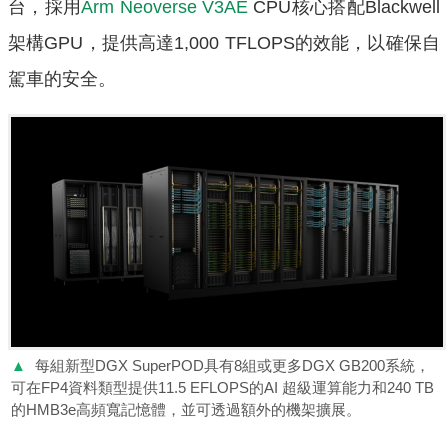
台，採用
Arm Neoverse V3AE
CPU核心搭配Blackwell
架構GPU，提供高達1,000 TFLOPS的效能，以確保自
駕車的安全。
▲
每組新型DGX SuperPOD具有8組或更多DGX GB200系統，
可在FP4資料類型提供11.5 EFLOPS的AI 超級運算能力和240 TB
的HMB3e高頻寬記憶體，並可透過額外的機架擴展。