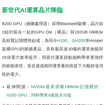
新世代AI運算晶片降臨
B200 GPU（繪圖處理器）採用Blackwell架構，晶片由
2組封裝在一起的GPU Die（裸晶）與192GB HMB3e
高頻寬記憶體所組成，為現今
H100
、
GH200
等Hooper
架構GPU的接續產品，具有最高達30備的運算效能與
25倍電力效率提升，與當代運算節點能夠帶來更強悍
的效能表現，並在達成相同運算量的前提下大幅節省消
耗的電力。
延伸閱讀：
NVIDIA發表搭載HBM3e記憶體的
H200 GPU，同時帶來4連裝水冷版