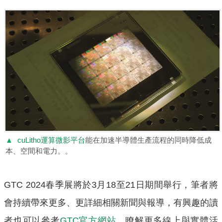
▲
cuLitho運算微影平台
能在加速半導體生產流程的同時降低成
本、空間和電力。。
GTC 2024春季展將於3月18至21日期間舉行，筆者將
會持續帶來更多、更詳細相關新聞與報導，有興趣的讀
者也可以參考
GTC官方網站
，瞭解更多線上與實體活