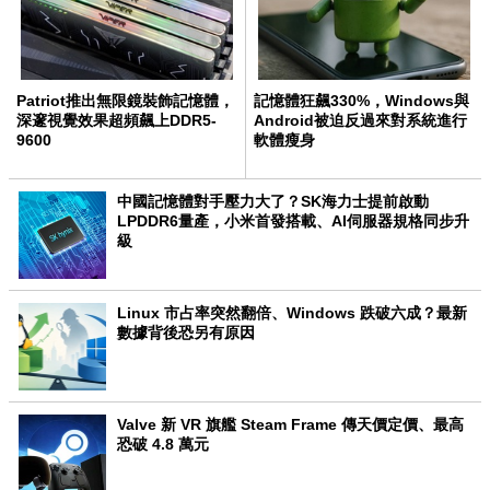
Patriot推出無限鏡裝飾記憶體，
記憶體狂飆330%，Windows與
深邃視覺效果超頻飆上DDR5-
Android被迫反過來對系統進行
9600
軟體瘦身
中國記憶體對手壓力大了？SK海力士提前啟動
LPDDR6量產，小米首發搭載、AI伺服器規格同步升
級
Linux 市占率突然翻倍、Windows 跌破六成？最新
數據背後恐另有原因
Valve 新 VR 旗艦 Steam Frame 傳天價定價、最高
恐破 4.8 萬元