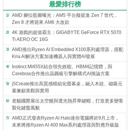
最愛排行榜
AMD 腳位藍圖曝光：AM5 平台擬挺進 Zen 7 世代，
1
Zen 8 才將迎來 AM6 大改款
4K 遊戲的超值霸主：GIGABYTE GeForce RTX 5070
2
Ti AERO OC 16G
AMD推出Ryzen AI Embedded X100系列處理器，搭配
3
Kria AI解決方案加速機器人與實體AI發展
Instinct MI455X結合領先效能、HBM4記憶體，與
4
Cerebras合作推出晶圓級引擎解構式AI推論方案
j5Create推出高質感模組化螢幕桌，融入木紋、磁吸元
5
素兼顧美觀與實用
老貓國際展出太空艙與透光熱昇華鍵帽，打造更多變客
6
製化鍵盤風貌
AMD正式發表Ryzen AI Halo迷你電腦將於9月上市，
7
未來將推Ryzen AI 400 Max系列處理器與對應升級版