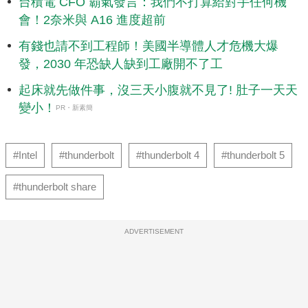
台積電 CFO 霸氣發言：我們不打算給對手任何機
會！2奈米與 A16 進度超前
有錢也請不到工程師！美國半導體人才危機大爆
發，2030 年恐缺人缺到工廠開不了工
起床就先做件事，沒三天小腹就不見了! 肚子一天天
變小！
PR・新素簡
#Intel
#thunderbolt
#thunderbolt 4
#thunderbolt 5
#thunderbolt share
ADVERTISEMENT