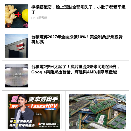
檸檬搭配它，臉上斑點全部消失了，小肚子都變平坦
了
PR（新素簡）
台積電傳2027年全面漲價10%！美亞利桑那州投資
再加碼
台積電2奈米太猛了！流片量是3奈米同期的4倍，
Google與蘋果搶首發、輝達與AMD排隊等產能