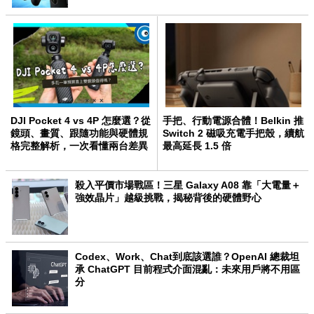
DJI Pocket 4 vs 4P 怎麼選？從
手把、行動電源合體！Belkin 推
鏡頭、畫質、跟隨功能與硬體規
Switch 2 磁吸充電手把殼，續航
格完整解析，一次看懂兩台差異
最高延長 1.5 倍
殺入平價市場戰區！三星 Galaxy A08 靠「大電量＋
強效晶片」越級挑戰，揭秘背後的硬體野心
Codex、Work、Chat到底該選誰？OpenAI 總裁坦
承 ChatGPT 目前程式介面混亂：未來用戶將不用區
分