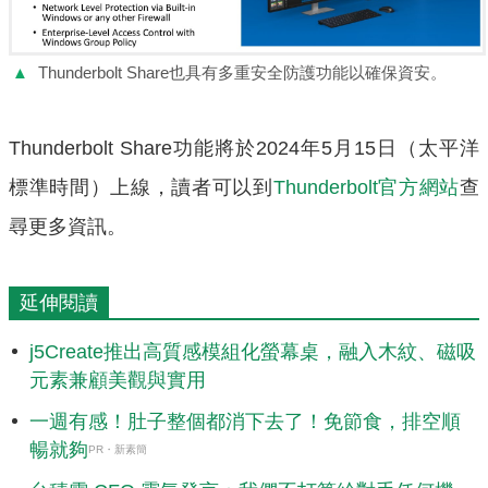
▲
Thunderbolt Share也具有多重安全防護功能以確保資安。
Thunderbolt Share功能將於2024年5月15日（太平洋
標準時間）上線，讀者可以到
Thunderbolt官方網站
查
尋更多資訊。
延伸閱讀
j5Create推出高質感模組化螢幕桌，融入木紋、磁吸
元素兼顧美觀與實用
一週有感！肚子整個都消下去了！免節食，排空順
暢就夠
PR・新素簡