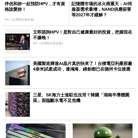
伴侶和妳一起預防HPV，才有資
記憶體市場的冰火兩重天：AI伺
格說愛妳！
服器需求暴增，NAND供應卻要
等2027年才緩解？
PR（台灣癌症基金會）
立即諮詢HPV！是對自己健康最好的投資，把握現在
不嫌晚！
PR（台灣癌症基金會）
美國製造輝達AI晶片真的快來了！台積電亞利桑那廠
4奈米試產成功，連鴻海、緯創都已在德州卡位接應
三星、SK海力士進駐也沒用？韓國「湖南半導體園
區」面臨斷水電不足危機