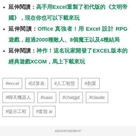
延伸閱讀：
高手用Excel重製了初代版的《文明帝
國》，現在你也可以下載來玩
延伸閱讀：
Office 真強者！用 Excel 設計 RPG
遊戲，超過2000種敵人、8個魔王以及4種結局
延伸閱讀：
神作！這名玩家開發了EXCEL版本的
經典遊戲XCOM，馬上下載來玩
#excel
#試算表
#人工智慧
#創業
#聊天機器人
#saas
#chatgpt
#claude
#提示工程
#套殼 ai
ADVERTISEMENT