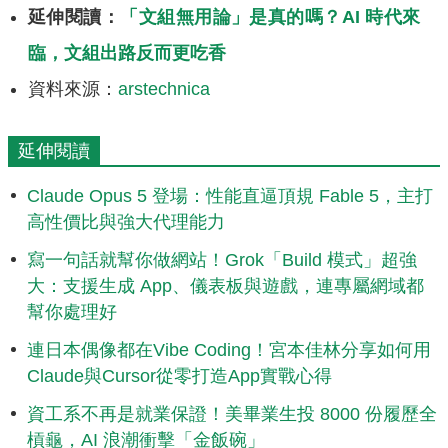
延伸閱讀：
「文組無用論」是真的嗎？AI 時代來
臨，文組出路反而更吃香
資料來源：
arstechnica
延伸閱讀
Claude Opus 5 登場：性能直逼頂規 Fable 5，主打
高性價比與強大代理能力
寫一句話就幫你做網站！Grok「Build 模式」超強
大：支援生成 App、儀表板與遊戲，連專屬網域都
幫你處理好
連日本偶像都在Vibe Coding！宮本佳林分享如何用
Claude與Cursor從零打造App實戰心得
資工系不再是就業保證！美畢業生投 8000 份履歷全
槓龜，AI 浪潮衝擊「金飯碗」