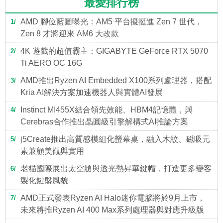
最愛排行榜
AMD 腳位藍圖曝光：AM5 平台擬挺進 Zen 7 世代，
1
Zen 8 才將迎來 AM6 大改款
4K 遊戲的超值霸主：GIGABYTE GeForce RTX 5070
2
Ti AERO OC 16G
AMD推出Ryzen AI Embedded X100系列處理器，搭配
3
Kria AI解決方案加速機器人與實體AI發展
Instinct MI455X結合領先效能、HBM4記憶體，與
4
Cerebras合作推出晶圓級引擎解構式AI推論方案
j5Create推出高質感模組化螢幕桌，融入木紋、磁吸元
5
素兼顧美觀與實用
老貓國際展出太空艙與透光熱昇華鍵帽，打造更多變客
6
製化鍵盤風貌
AMD正式發表Ryzen AI Halo迷你電腦將於9月上市，
7
未來將推Ryzen AI 400 Max系列處理器與對應升級版