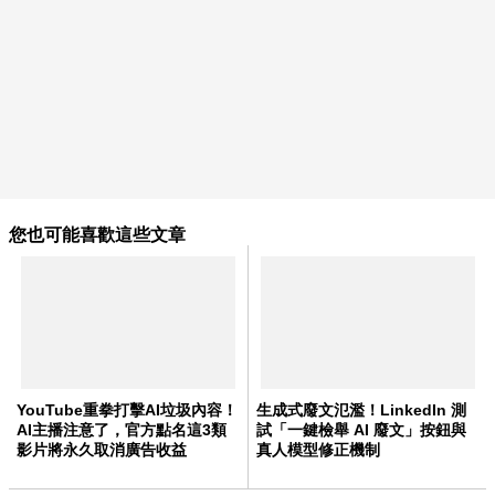
您也可能喜歡這些文章
YouTube重拳打擊AI垃圾內容！
生成式廢文氾濫！LinkedIn 測
AI主播注意了，官方點名這3類
試「一鍵檢舉 AI 廢文」按鈕與
影片將永久取消廣告收益
真人模型修正機制