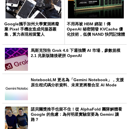
Google攜手加州大學實測將廢
不用再被 HBM 綁架！傳
棄 Pixel 手機改造成伺服器叢
OpenAI 秘密開發 KVCache 優
集，算力表現相當驚人
化技術，低價 NAND 快閃記憶體
也能跑大模型
馬斯克預告 Grok 4.6 下週強襲 AI 市場，參數規模
2.1 兆新版隨後硬拼 OpenAI
NotebookLM 更名為「Gemini Notebook」，支援
原生程式碼分析資料、未來更將整合至 AI Mode
諾貝爾獎推手也留不住！從 AlphaFold 團隊解體看
Google 的焦慮：為何明星實驗室要為 Gemini 讓
路？