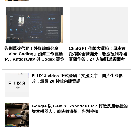
告別重複勞動！外媒編輯分享
ChatGPT 作弊大露餡！原本遠
「Vibe Coding」如何工作自動
距考試全班滿分，教授改到考場
化，Antigravity 與 Codex 讓你
實體作答，27 人嚇到退選棄考
用直覺就能搞定瑣事
FLUX 3 Video 正式登場！支援文字、圖片生成影
片，最長 20 秒並內建音訊
Google 以 Gemini Robotics ER 2 打造反應敏捷的
智慧機器人，能邊做邊想、告別停頓