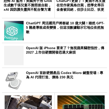
恐怖 AI 濫用！美國男子用 Grok
ChatGPT更新了！實測不再支援
生成數千張兒童不雅照後自殺，
在世作家風格仿寫，想學史蒂芬
xAI 因防護失靈與不配合警方遭
金會被回絕，但莎士比亞、狄更
起訴
斯依然可以
ChatGPT 周活躍用戶將衝破 10 億大關！雖然 GPT-
5 難產導致成長變慢，但這項數據顯示它地位依然無
敵
OpenAI 版 iPhone 要來了？無視蘋果竊密指控，傳
2027 上市但硬體開發恐遇大麻煩
OpenAI 首款硬體產品 Codex Micro 鍵盤登場：專
為 AI 代理打造、價格 230 美元