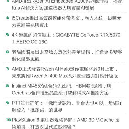
AMD推出Ryzen AI Embedded X100系列處理器，搭配
3
Kria AI解決方案加速機器人與實體AI發展
j5Create推出高質感模組化螢幕桌，融入木紋、磁吸元
4
素兼顧美觀與實用
4K 遊戲的超值霸主：GIGABYTE GeForce RTX 5070
5
Ti AERO OC 16G
老貓國際展出太空艙與透光熱昇華鍵帽，打造更多變客
6
製化鍵盤風貌
AMD正式發表Ryzen AI Halo迷你電腦將於9月上市，
7
未來將推Ryzen AI 400 Max系列處理器與對應升級版
Instinct MI455X結合領先效能、HBM4記憶體，與
8
Cerebras合作推出晶圓級引擎解構式AI推論方案
PTT註冊詳解：手機門號認證、非台大也可以，步驟詳
9
解登入「批踢踢」的世界
PlayStation 6 處理器規格傳聞：AMD 3D V-Cache 技
10
術加持，打造次世代遊戲體驗？