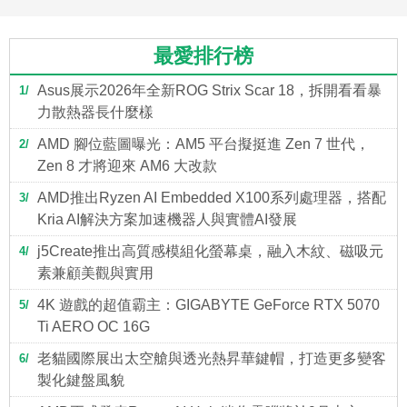
最愛排行榜
Asus展示2026年全新ROG Strix Scar 18，拆開看看暴
1
力散熱器長什麼樣
AMD 腳位藍圖曝光：AM5 平台擬挺進 Zen 7 世代，
2
Zen 8 才將迎來 AM6 大改款
AMD推出Ryzen AI Embedded X100系列處理器，搭配
3
Kria AI解決方案加速機器人與實體AI發展
j5Create推出高質感模組化螢幕桌，融入木紋、磁吸元
4
素兼顧美觀與實用
4K 遊戲的超值霸主：GIGABYTE GeForce RTX 5070
5
Ti AERO OC 16G
老貓國際展出太空艙與透光熱昇華鍵帽，打造更多變客
6
製化鍵盤風貌