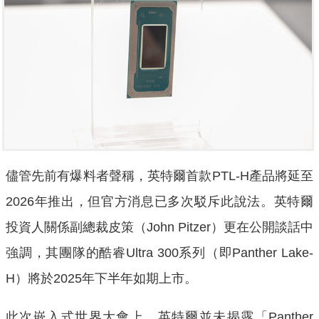
儘管先前有爆料者聲稱，英特爾首款PTL-H產品將延至
2026年推出，但官方消息已多次駁斥此說法。英特爾
投資人關係副總裁皮策（John Pitzer）更在公開談話中
強調，其團隊的酷睿Ultra 300系列（即Panther Lake-
H）將於2025年下半年如期上市。
此次嵌入式世界大會上，英特爾並未揭露「Panther