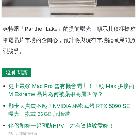
英特爾「Panther Lake」的提前曝光，顯示其積極搶攻
筆電晶片市場的企圖心，預計將與現有市場龍頭展開激
烈競爭。
延伸閱讀
史上最強 Mac Pro 曾有機會問世！四顆 Max 拼接的
M Extreme 晶片為何被蘋果高層叫停？
顯卡太貴買不起？NVIDIA 秘密武器 RTX 5090 SE
曝光，搭載 32GB 記憶體
伴侶和妳一起預防HPV，才有資格說愛妳！
PR・台灣癌症基金會