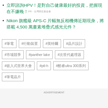
立即諮詢HPV！是對自己健康最好的投資，把握現
在不嫌晚！
PR・台灣癌症基金會
Nikon 旗艦級 APS-C 片幅無反相機傳近期現身，將
搭載 4,500 萬畫素堆疊式感光元件？
#筆電
#行動裝置
#英特爾
#晶片設計
#市場競爭
#panther lake
#次世代處理器
#嵌入式世界大會
#ptl-h
#酷睿ultra 300系列
#筆電晶片
ADVERTISEMENT