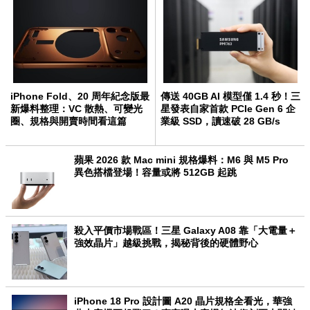
iPhone Fold、20 周年紀念版最
傳送 40GB AI 模型僅 1.4 秒！三
新爆料整理：VC 散熱、可變光
星發表自家首款 PCIe Gen 6 企
圈、規格與開賣時間看這篇
業級 SSD，讀速破 28 GB/s
蘋果 2026 款 Mac mini 規格爆料：M6 與 M5 Pro
異色搭檔登場！容量或將 512GB 起跳
殺入平價市場戰區！三星 Galaxy A08 靠「大電量＋
強效晶片」越級挑戰，揭秘背後的硬體野心
iPhone 18 Pro 設計圖 A20 晶片規格全看光，華強