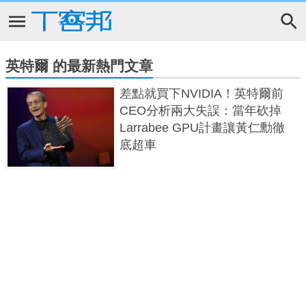
英特爾 的最新熱門文章
差點就買下NVIDIA！英特爾前
CEO分析兩大失誤：當年砍掉
Larrabee GPU計畫讓黃仁勳徹
底超車