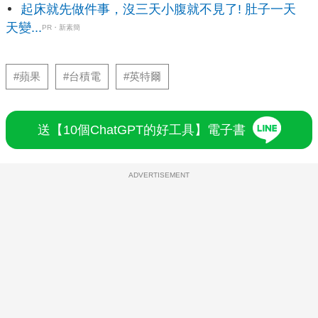
起床就先做件事，沒三天小腹就不見了! 肚子一天
天變...
PR・新素簡
#蘋果
#台積電
#英特爾
送【10個ChatGPT的好工具】電子書
ADVERTISEMENT