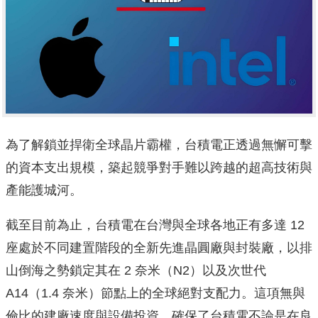
為了解鎖並捍衛全球晶片霸權，台積電正透過無懈可擊
的資本支出規模，築起競爭對手難以跨越的超高技術與
產能護城河。
截至目前為止，台積電在台灣與全球各地正有多達 12
座處於不同建置階段的全新先進晶圓廠與封裝廠，以排
山倒海之勢鎖定其在 2 奈米（N2）以及次世代
A14（1.4 奈米）節點上的全球絕對支配力。這項無與
倫比的建廠速度與設備投資，確保了台積電不論是在良