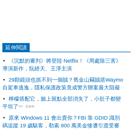
延伸閱讀
《沉默的審判》將登陸 Netflix！《周處除三害》
導演新作，阮經天、王淨主演
29顆鏡頭也抓不到一個賊？舊金山竊賊搭Waymo
自駕車逃逸，隱私保護政策竟成警方辦案最大阻礙
檸檬搭配它，臉上斑點全部消失了，小肚子都變
平坦了
PR・新素簡
原來 Windows 11 會出賣你？FBI 靠 GDID 識別
碼追蹤 19 歲駭客，勒索 800 萬美金慘遭引渡受審