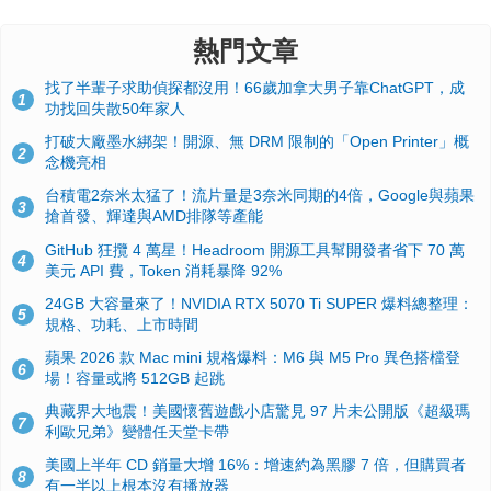
熱門文章
找了半輩子求助偵探都沒用！66歲加拿大男子靠ChatGPT，成
1
功找回失散50年家人
打破大廠墨水綁架！開源、無 DRM 限制的「Open Printer」概
2
念機亮相
台積電2奈米太猛了！流片量是3奈米同期的4倍，Google與蘋果
3
搶首發、輝達與AMD排隊等產能
GitHub 狂攬 4 萬星！Headroom 開源工具幫開發者省下 70 萬
4
美元 API 費，Token 消耗暴降 92%
24GB 大容量來了！NVIDIA RTX 5070 Ti SUPER 爆料總整理：
5
規格、功耗、上市時間
蘋果 2026 款 Mac mini 規格爆料：M6 與 M5 Pro 異色搭檔登
6
場！容量或將 512GB 起跳
典藏界大地震！美國懷舊遊戲小店驚見 97 片未公開版《超級瑪
7
利歐兄弟》變體任天堂卡帶
美國上半年 CD 銷量大增 16%：增速約為黑膠 7 倍，但購買者
8
有一半以上根本沒有播放器