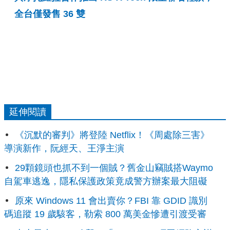
全台僅發售 36 雙
延伸閱讀
《沉默的審判》將登陸 Netflix！《周處除三害》
導演新作，阮經天、王淨主演
29顆鏡頭也抓不到一個賊？舊金山竊賊搭Waymo
自駕車逃逸，隱私保護政策竟成警方辦案最大阻礙
原來 Windows 11 會出賣你？FBI 靠 GDID 識別
碼追蹤 19 歲駭客，勒索 800 萬美金慘遭引渡受審