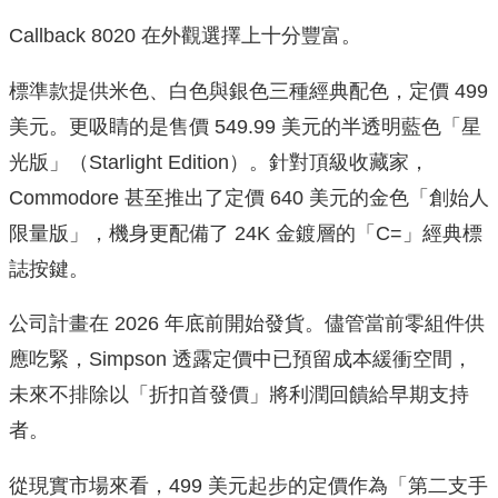
Callback 8020 在外觀選擇上十分豐富。
標準款提供米色、白色與銀色三種經典配色，定價 499
美元。更吸睛的是售價 549.99 美元的半透明藍色「星
光版」（Starlight Edition）。針對頂級收藏家，
Commodore 甚至推出了定價 640 美元的金色「創始人
限量版」，機身更配備了 24K 金鍍層的「C=」經典標
誌按鍵。
公司計畫在 2026 年底前開始發貨。儘管當前零組件供
應吃緊，Simpson 透露定價中已預留成本緩衝空間，
未來不排除以「折扣首發價」將利潤回饋給早期支持
者。
從現實市場來看，499 美元起步的定價作為「第二支手