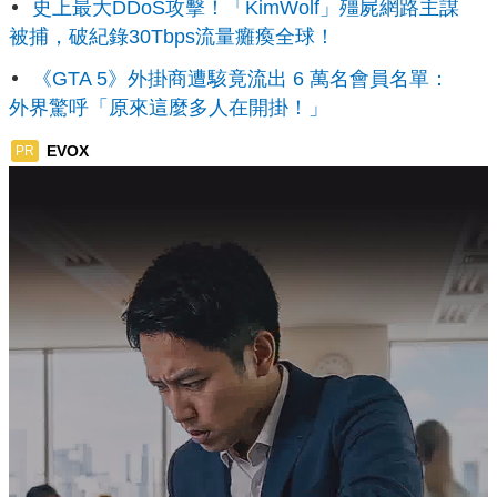
史上最大DDoS攻擊！「KimWolf」殭屍網路主謀
被捕，破紀錄30Tbps流量癱瘓全球！
《GTA 5》外掛商遭駭竟流出 6 萬名會員名單：
外界驚呼「原來這麼多人在開掛！」
EVOX
PR