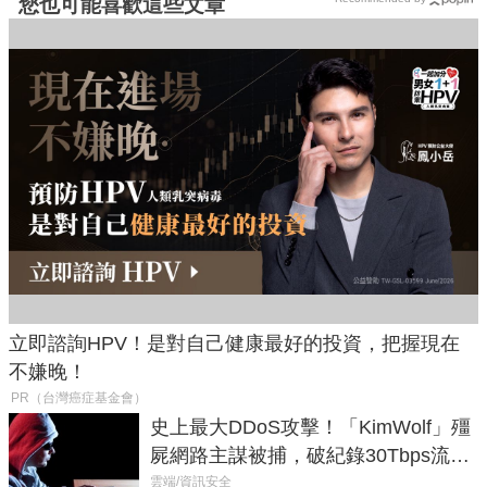
您也可能喜歡這些文章
立即諮詢HPV！是對自己健康最好的投資，把握現在
不嫌晚！
PR（台灣癌症基金會）
史上最大DDoS攻擊！「KimWolf」殭
屍網路主謀被捕，破紀錄30Tbps流量
癱瘓全球！
雲端/資訊安全