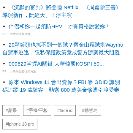
《沉默的審判》將登陸 Netflix！《周處除三害》
導演新作，阮經天、王淨主演
伴侶和妳一起預防HPV，才有資格說愛妳！
PR・台灣癌症基金會
29顆鏡頭也抓不到一個賊？舊金山竊賊搭Waymo
自駕車逃逸，隱私保護政策竟成警方辦案最大阻礙
009829掌握AI關鍵 大華韓國KOSPI 50...
PR・大華銀全能行銷方案
原來 Windows 11 會出賣你？FBI 靠 GDID 識別
碼追蹤 19 歲駭客，勒索 800 萬美金慘遭引渡受審
#蘋果
#手機/平板
#face id
#動態島
#iphone 18 pro