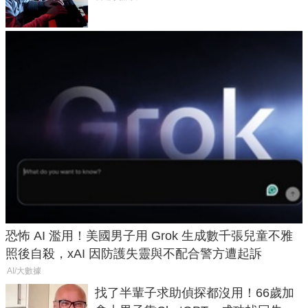
恐怖 AI 濫用！美國男子用 Grok 生成數千張兒童不雅
照後自殺，xAI 因防護失靈與不配合警方遭起訴
AI/大數據
找了半輩子求助偵探都沒用！66歲加