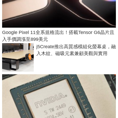
Google Pixel 11全系規格流出！搭載Tensor G6晶片且
入手價調漲至899美元
j5Create推出高質感模組化螢幕桌，融
入木紋、磁吸元素兼顧美觀與實用