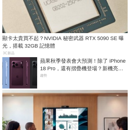
顯卡太貴買不起？NVIDIA 秘密武器 RTX 5090 SE 曝
光，搭載 32GB 記憶體
3C新品
蘋果秋季發表會大預測！除了 iPhone
18 Pro，還有摺疊機登場？新機亮點
預測一次看
趨勢