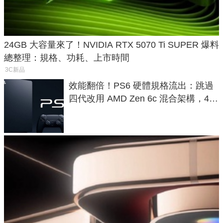
24GB 大容量來了！NVIDIA RTX 5070 Ti SUPER 爆料
總整理：規格、功耗、上市時間
3C新品
效能翻倍！PS6 硬體規格流出：跳過
四代改用 AMD Zen 6c 混合架構，4K
120fps 與全光追時代來臨