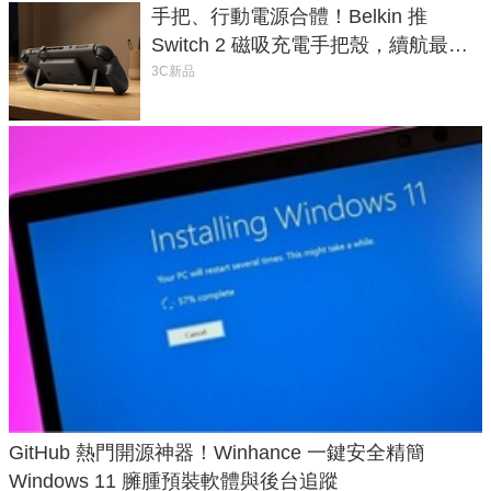
手把、行動電源合體！Belkin 推
Switch 2 磁吸充電手把殼，續航最高
延長 1.5 倍
3C新品
GitHub 熱門開源神器！Winhance 一鍵安全精簡
Windows 11 臃腫預裝軟體與後台追蹤