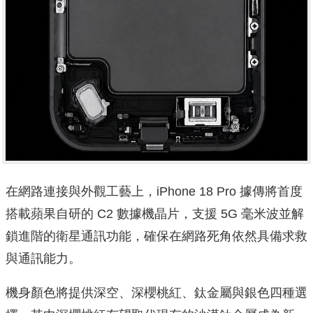
在網路連接與外觀工藝上，iPhone 18 Pro 據傳將首度
搭載蘋果自研的 C2 數據機晶片，支援 5G 毫米波並解
鎖進階的衛星通訊功能，確保在網路死角依然具備求救
與通訊能力。
機身顏色將提供深空、深櫻桃紅、鈦金屬與銀色四種選