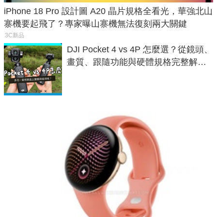
iPhone 18 Pro 設計圖 A20 晶片規格全看光，華強北山
寨機要起飛了？專家曝山寨機無法復刻兩大關鍵
3C新品
DJI Pocket 4 vs 4P 怎麼選？從鏡頭、
畫質、跟隨功能與硬體規格完整解
析，一次看懂兩台差異