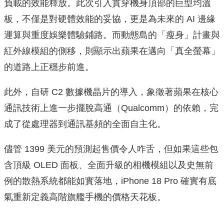
負載的效能釋放。此次引入貫穿機身頂部的巨型均溫
板，不僅是對硬體效能的妥協，更是為未來的 AI 邊緣
運算與重度娛樂體驗鋪路。而動態島的「瘦身」計畫與
紅外線模組的側移，則顯示出蘋果在邁向「真全螢幕」
的道路上正穩步前進。
此外，自研 C2 數據機晶片的導入，象徵著蘋果在核心
通訊技術上進一步擺脫高通（Qualcomm）的依賴，完
成了從處理器到通訊基頻的全面自主化。
儘管 1399 美元的預測起售價令人咋舌，但如果這些包
含頂級 OLED 面板、全面升級的相機模組以及史無前
例的散熱系統都能如實落地，iPhone 18 Pro 確實有底
氣重新定義高階旗艦手機的價格天花板。