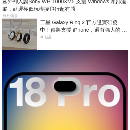
國外神人讓Sony WH-1000XM5 支援 Windows 頭部追
蹤，延遲極低玩模擬飛行超有感
遊戲/電競
三星 Galaxy Ring 2 官方證實研發
中！傳將支援 iPhone，還有強大的 AI
與智慧家電連動功能
3C新品