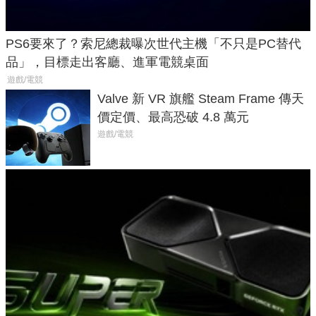
PS6要來了？索尼總裁曝次世代主機「不只是PC替代
品」，目標走出客廳、進軍電競桌面
遊戲/電競
Valve 新 VR 旗艦 Steam Frame 傳天
價定價、最高恐破 4.8 萬元
遊戲/電競