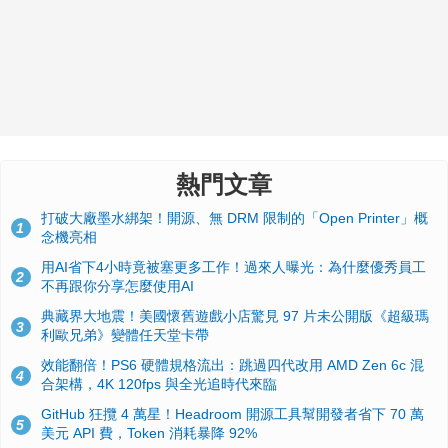
熱門文章
打破大廠墨水綁架！開源、無 DRM 限制的「Open Printer」概
1
念機亮相
用AI省下4小時竟被塞更多工作！過來人曝光：為什麼優秀員工
2
不再跟你分享怎麼使用AI
典藏界大地震！美國懷舊遊戲小店驚見 97 片未公開版《超級瑪
3
利歐兄弟》變體任天堂卡帶
效能翻倍！PS6 硬體規格流出：跳過四代改用 AMD Zen 6c 混
4
合架構，4K 120fps 與全光追時代來臨
GitHub 狂攬 4 萬星！Headroom 開源工具幫開發者省下 70 萬
5
美元 API 費，Token 消耗暴降 92%