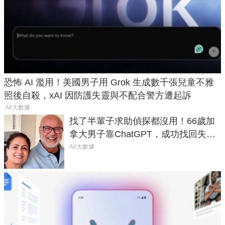
恐怖 AI 濫用！美國男子用 Grok 生成數千張兒童不雅
照後自殺，xAI 因防護失靈與不配合警方遭起訴
AI/大數據
找了半輩子求助偵探都沒用！66歲加
拿大男子靠ChatGPT，成功找回失散
50年家人
AI/大數據