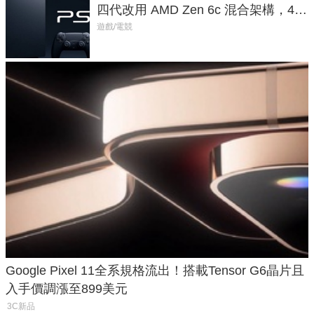
四代改用 AMD Zen 6c 混合架構，4K
120fps 與全光追時代來臨
遊戲/電競
Google Pixel 11全系規格流出！搭載Tensor G6晶片且
入手價調漲至899美元
3C新品