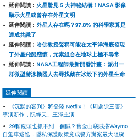
延伸閱讀：
火星驚見 5 大神秘結構！NASA 影像
顯示火星或曾存在外星文明
延伸閱讀：
外星人存在嗎？97.8% 的科學家算是
達成共識了
延伸閱讀：
哈佛教授聲稱可能在太平洋海底發現
了外星飛船殘骸，元素組合在地球上極不尋常
延伸閱讀：
NASA工程師最新開發計畫：派出一
群微型游泳機器人去尋找藏在冰殼下的外星生命
延伸閱讀
《沉默的審判》將登陸 Netflix！《周處除三害》
導演新作，阮經天、王淨主演
29顆鏡頭也抓不到一個賊？舊金山竊賊搭Waymo
自駕車逃逸，隱私保護政策竟成警方辦案最大阻礙