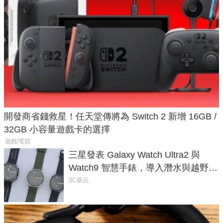
開發商省錢救星！任天堂傳將為 Switch 2 新增 16GB /
32GB 小容量遊戲卡的選擇
遊戲/電競
三星發表 Galaxy Watch Ultra2 與
Watch9 智慧手錶，導入潛水與越野跑
導航功能
3C新品