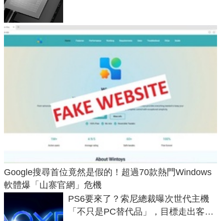
頂規摺疊機價位逼近7萬
Google搜尋首位竟然是假的！超過70款熱門Windows
軟體爆「山寨官網」危機
PS6要來了？索尼總裁曝次世代主機
「不只是PC替代品」，目標走出客