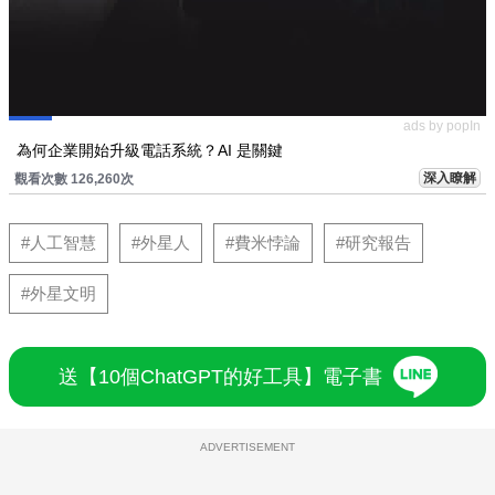
ads by popIn
為何企業開始升級電話系統？AI 是關鍵
深入瞭解
觀看次數 126,260次
#人工智慧
#外星人
#費米悖論
#研究報告
#外星文明
送【10個ChatGPT的好工具】電子書
ADVERTISEMENT