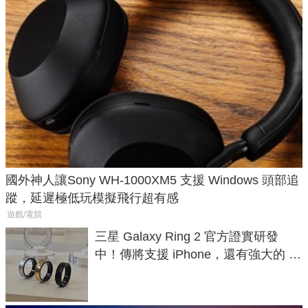
國外神人讓Sony WH-1000XM5 支援 Windows 頭部追
蹤，延遲極低玩模擬飛行超有感
遊戲/電競
三星 Galaxy Ring 2 官方證實研發
中！傳將支援 iPhone，還有強大的 AI
與智慧家電連動功能