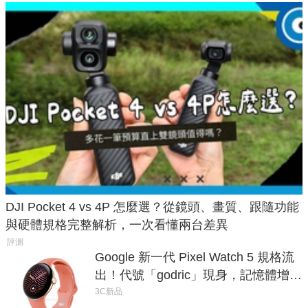
DJI Pocket 4 vs 4P 怎麼選？從鏡頭、畫質、跟隨功能
與硬體規格完整解析，一次看懂兩台差異
評測
Google 新一代 Pixel Watch 5 規格流
出！代號「godric」現身，記憶體增強
鎖定 AI 應用
3C新品