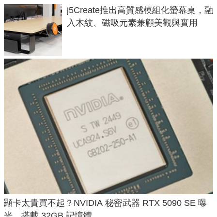
j5Create推出高質感模組化螢幕桌，融
入木紋、磁吸元素兼顧美觀與實用
顯卡太貴買不起？NVIDIA 秘密武器 RTX 5090 SE 曝
光，搭載 32GB 記憶體