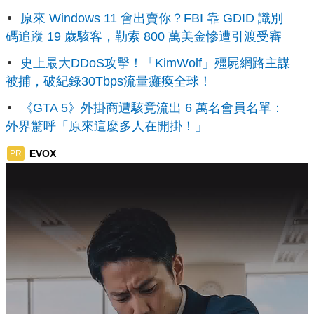
原來 Windows 11 會出賣你？FBI 靠 GDID 識別
碼追蹤 19 歲駭客，勒索 800 萬美金慘遭引渡受審
史上最大DDoS攻擊！「KimWolf」殭屍網路主謀
被捕，破紀錄30Tbps流量癱瘓全球！
《GTA 5》外掛商遭駭竟流出 6 萬名會員名單：
外界驚呼「原來這麼多人在開掛！」
EVOX
PR