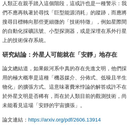
人類正在親手踏入這個階段，這或許也是一種警示：我
們不應再執著於尋找「巨型能源消耗」的蹤跡，而應將
搜尋目標轉向那些更細微的「技術特徵」，例如星際間
的自動化採礦訊號、小型探測器，或是深埋在系外行星
上的技術保存系統。
研究結論：外星人可能就在「安靜」地存在
論文總結道，如果銀河系中真的存在先進文明，他們採
用的極大概率是這種「機器媒介、分佈式、低噪且半生
物化」的擴張方式。這意味著費米悖論的解答或許不在
於外星文明是否稀有，而在於人類目前的觀測技術，尚
未能看見這場「安靜的宇宙擴張」。
論文連結：
https://arxiv.org/pdf/2606.13914