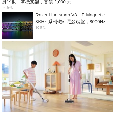
身平板、掌機支架，售價 2,090 元
3C新品
Razer Huntsman V3 HE Magnetic
8KHz 系列磁軸電競鍵盤，8000Hz 輪
詢率、0.1mm 觸發全面升級
3C新品