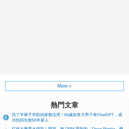
More »
熱門文章
找了半輩子求助偵探都沒用！66歲加拿大男子靠ChatGPT，成
1
功找回失散50年家人
打破大廠墨水綁架！開源、無 DRM 限制的「Open Printer」概