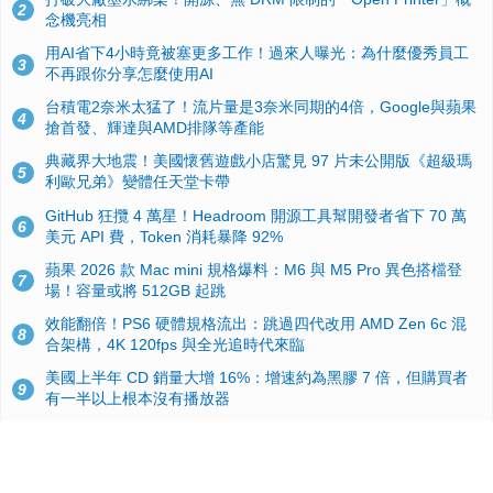
2
念機亮相
用AI省下4小時竟被塞更多工作！過來人曝光：為什麼優秀員工
3
不再跟你分享怎麼使用AI
台積電2奈米太猛了！流片量是3奈米同期的4倍，Google與蘋果
4
搶首發、輝達與AMD排隊等產能
典藏界大地震！美國懷舊遊戲小店驚見 97 片未公開版《超級瑪
5
利歐兄弟》變體任天堂卡帶
GitHub 狂攬 4 萬星！Headroom 開源工具幫開發者省下 70 萬
6
美元 API 費，Token 消耗暴降 92%
蘋果 2026 款 Mac mini 規格爆料：M6 與 M5 Pro 異色搭檔登
7
場！容量或將 512GB 起跳
效能翻倍！PS6 硬體規格流出：跳過四代改用 AMD Zen 6c 混
8
合架構，4K 120fps 與全光追時代來臨
美國上半年 CD 銷量大增 16%：增速約為黑膠 7 倍，但購買者
9
有一半以上根本沒有播放器
諾貝爾獎推手也留不住！從 AlphaFold 團隊解體看 Google 的焦
10
慮：為何明星實驗室要為 Gemini 讓路？