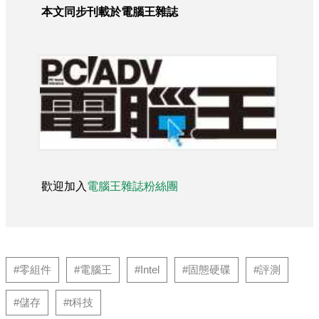
本文同步刊載於電腦王雜誌
歡迎加入
電腦王雜誌粉絲團
#零組件
#電腦王
#Intel
#固態硬碟
#評測
#儲存
#t科技