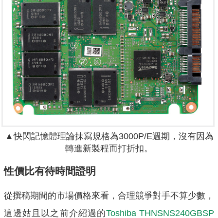
▲快閃記憶體理論抹寫規格為3000P/E週期，沒有因為
轉進新製程而打折扣。
性價比有待時間證明
從撰稿期間的市場價格來看，合理競爭對手不算少數，
這邊姑且以之前介紹過的
Toshiba THNSNS240GBSP