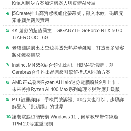
Kria AI解決方案加速機器人與實體AI發展
j5Create推出高質感模組化螢幕桌，融入木紋、磁吸元
4
素兼顧美觀與實用
4K 遊戲的超值霸主：GIGABYTE GeForce RTX 5070
5
Ti AERO OC 16G
老貓國際展出太空艙與透光熱昇華鍵帽，打造更多變客
6
製化鍵盤風貌
Instinct MI455X結合領先效能、HBM4記憶體，與
7
Cerebras合作推出晶圓級引擎解構式AI推論方案
AMD正式發表Ryzen AI Halo迷你電腦將於9月上市，
8
未來將推Ryzen AI 400 Max系列處理器與對應升級版
PTT註冊詳解：手機門號認證、非台大也可以，步驟詳
9
解登入「批踢踢」的世界
讓老電腦也能安裝 Windows 11，簡單教學帶你繞過
10
TPM 2.0等重重限制