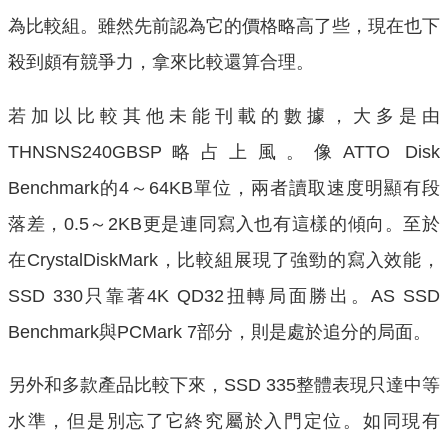
為比較組。雖然先前認為它的價格略高了些，現在也下
殺到頗有競爭力，拿來比較還算合理。
若加以比較其他未能刊載的數據，大多是由
THNSNS240GBSP略占上風。像ATTO Disk
Benchmark的4～64KB單位，兩者讀取速度明顯有段
落差，0.5～2KB更是連同寫入也有這樣的傾向。至於
在CrystalDiskMark，比較組展現了強勁的寫入效能，
SSD 330只靠著4K QD32扭轉局面勝出。AS SSD
Benchmark與PCMark 7部分，則是處於追分的局面。
另外和多款產品比較下來，SSD 335整體表現只達中等
水準，但是別忘了它終究屬於入門定位。如同現有