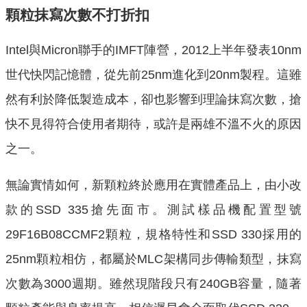
顆粒抹寫次數不打折扣
Intel與Micron聯手的IMFT陣營，2012上半年發表10nm
世代快閃記憶體，從先前25nm進化到20nm製程。這雖
然有利於降低製造成本，卻也影響到理論抹寫次數，搶
快不見得符合使用者期待，或許是兩雄不溫不火的原因
之一。
無論實情如何，新顆粒終於應用在實體產品上，由小改
款的SSD 335搶先面市。測試樣品機配置型號
29F16B08CCMF2顆粒，規格特性和SSD 330採用的
25nm顆粒相仿，都屬於MLC架構同步傳輸類型，抹寫
次數為3000週期。雖然現階段只有240GB容量，隨著