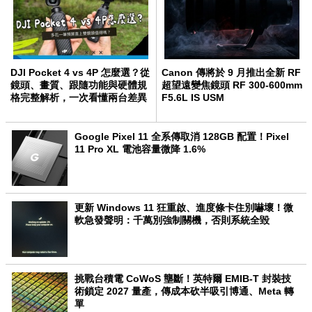
DJI Pocket 4 vs 4P 怎麼選？從
Canon 傳將於 9 月推出全新 RF
鏡頭、畫質、跟隨功能與硬體規
超望遠變焦鏡頭 RF 300-600mm
格完整解析，一次看懂兩台差異
F5.6L IS USM
Google Pixel 11 全系傳取消 128GB 配置！Pixel
11 Pro XL 電池容量微降 1.6%
更新 Windows 11 狂重啟、進度條卡住別嚇壞！微
軟急發聲明：千萬別強制關機，否則系統全毀
挑戰台積電 CoWoS 壟斷！英特爾 EMIB-T 封裝技
術鎖定 2027 量產，傳成本砍半吸引博通、Meta 轉
單