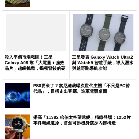
殺入平價市場戰區！三星
三星發表 Galaxy Watch Ultra2
Galaxy A08 靠「大電量＋強效
與 Watch9 智慧手錶，導入潛水
晶片」越級挑戰，揭秘背後的硬
與越野跑導航功能
體野心
PS6要來了？索尼總裁曝次世代主機「不只是PC替
代品」，目標走出客廳、進軍電競桌面
樂高「11382 哈伯太空望遠鏡」精緻登場：1252片
零件精緻還原，首創可拆機身窺探內部構造