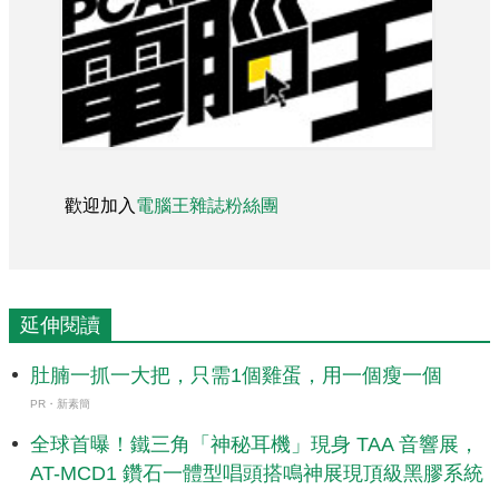
歡迎加入
電腦王雜誌粉絲團
延伸閱讀
肚腩一抓一大把，只需1個雞蛋，用一個瘦一個
PR・新素簡
全球首曝！鐵三角「神秘耳機」現身 TAA 音響展，
AT-MCD1 鑽石一體型唱頭搭鳴神展現頂級黑膠系統