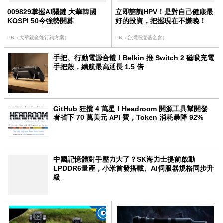
009829掌握AI關鍵 大華韓國
立即諮詢HPV！是對自己健康最
KOSPI 50今強勢開募
好的投資，把握現在不嫌晚！
PR（大華銀全能行銷方案）
PR（台灣癌症基金會）
手把、行動電源合體！Belkin 推 Switch 2 磁吸充電
手把殼，續航最高延長 1.5 倍
GitHub 狂攬 4 萬星！Headroom 開源工具幫開發
者省下 70 萬美元 API 費，Token 消耗暴降 92%
中國記憶體對手壓力大了？SK海力士提前啟動
LPDDR6量產，小米首發搭載、AI伺服器規格同步升
級