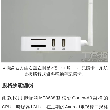
▲機身右方由右至左則是2個USB埠、SD記憶卡，系統
支援將程式資料移動至記憶卡。
規格效能偏弱
此款採用聯發科MT8638雙核心Cortex-A9架構的
CPU，時脈為1GHz，在近期的Android電視棒中規格