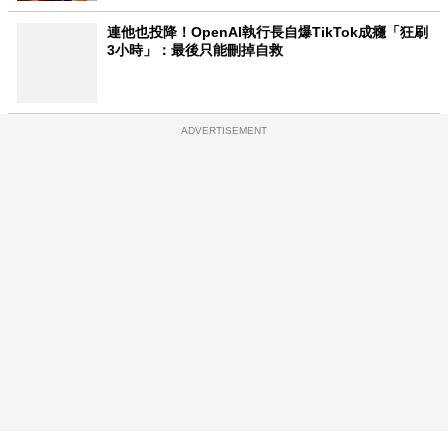
連他也投降！OpenAI執行長自爆TikTok成癮「狂刷
3小時」：最後只能刪掉自救
ADVERTISEMENT