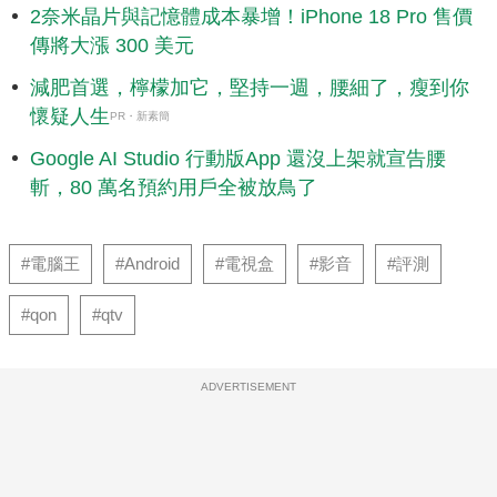
2奈米晶片與記憶體成本暴增！iPhone 18 Pro 售價
傳將大漲 300 美元
減肥首選，檸檬加它，堅持一週，腰細了，瘦到你
懷疑人生
PR・新素簡
Google AI Studio 行動版App 還沒上架就宣告腰
斬，80 萬名預約用戶全被放鳥了
#電腦王
#Android
#電視盒
#影音
#評測
#qon
#qtv
ADVERTISEMENT