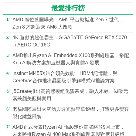
最愛排行榜
AMD 腳位藍圖曝光：AM5 平台擬挺進 Zen 7 世代，
1
Zen 8 才將迎來 AM6 大改款
4K 遊戲的超值霸主：GIGABYTE GeForce RTX 5070
2
Ti AERO OC 16G
AMD推出Ryzen AI Embedded X100系列處理器，搭配
3
Kria AI解決方案加速機器人與實體AI發展
Instinct MI455X結合領先效能、HBM4記憶體，與
4
Cerebras合作推出晶圓級引擎解構式AI推論方案
j5Create推出高質感模組化螢幕桌，融入木紋、磁吸元
5
素兼顧美觀與實用
老貓國際展出太空艙與透光熱昇華鍵帽，打造更多變客
6
製化鍵盤風貌
AMD正式發表Ryzen AI Halo迷你電腦將於9月上市，
7
未來將推Ryzen AI 400 Max系列處理器與對應升級版