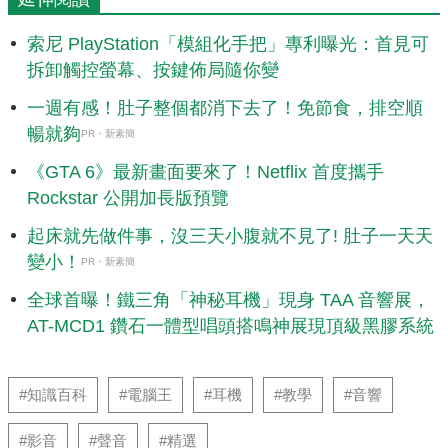
索尼 PlayStation「模組化手把」專利曝光：首見可
拆卸觸控螢幕、按鍵佈局隨你變
一週有感！肚子整個都消下去了！免節食，排空順
暢就夠
PR・新素簡
《GTA 6》最新畫面要來了！Netflix 首度攜手
Rockstar 公開加長版預覽
起床就先做件事，沒三天小腹就不見了! 肚子一天天
變小！
PR・新素簡
全球首曝！鐵三角「神秘耳機」現身 TAA 音響展，
AT-MCD1 鑽石一體型唱頭搭鳴神展現頂級黑膠系統
#知識百科
#電腦王
#耳機
#教學
#音響
#影音
#聲音
#精選