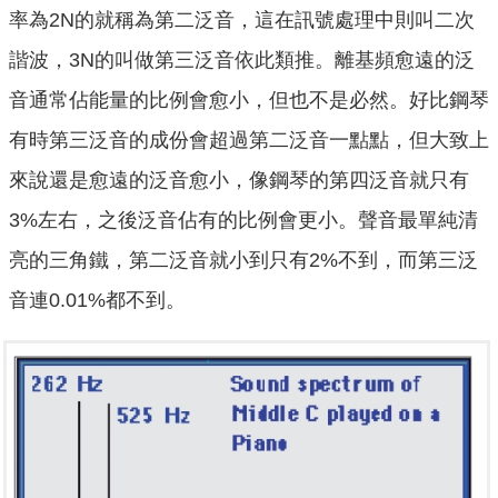
率為2N的就稱為第二泛音，這在訊號處理中則叫二次
諧波，3N的叫做第三泛音依此類推。離基頻愈遠的泛
音通常佔能量的比例會愈小，但也不是必然。好比鋼琴
有時第三泛音的成份會超過第二泛音一點點，但大致上
來說還是愈遠的泛音愈小，像鋼琴的第四泛音就只有
3%左右，之後泛音佔有的比例會更小。聲音最單純清
亮的三角鐵，第二泛音就小到只有2%不到，而第三泛
音連0.01%都不到。