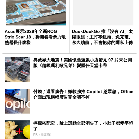
Asus展示2026年全新ROG
DuckDuckGo 推「沒有 AI」太
Strix Scar 18，拆開看看暴力散
陽眼鏡：主打零鏡頭、免充電、
熱器長什麼樣
永久續航，不會把你的隱私上傳
雲端
典藏界大地震！美國懷舊遊戲小店驚見 97 片未公開
版《超級瑪利歐兄弟》變體任天堂卡帶
付錢了還看廣告！微軟強推 Copilot 惹眾怒，Office
介面出現橫幅廣告完全關不掉
檸檬搭配它，臉上斑點全部消失了，小肚子都變平坦
了
PR（新素簡）