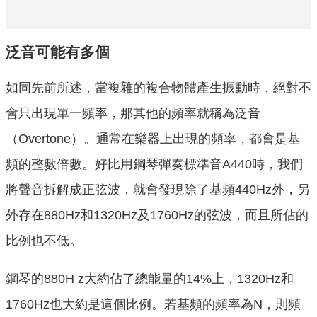
泛音可能有多個
如同先前所述，當複雜的複合物體產生振動時，絕對不
會只出現單一頻率，那其他的頻率就稱為泛音
（Overtone）。通常在樂器上出現的頻率，都會是基
頻的整數倍數。好比用鋼琴彈奏標準音A440時，我們
將聲音拆解成正弦波，就會發現除了基頻440Hz外，另
外存在880Hz和1320Hz及1760Hz的弦波，而且所佔的
比例也不低。
鋼琴的880H z大約佔了總能量的14%上，1320Hz和
1760Hz也大約是這個比例。若基頻的頻率為N，則頻