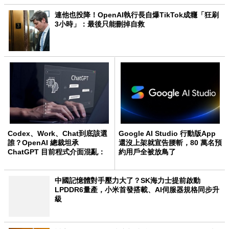
連他也投降！OpenAI執行長自爆TikTok成癮「狂刷
3小時」：最後只能刪掉自救
Codex、Work、Chat到底該選
Google AI Studio 行動版App
誰？OpenAI 總裁坦承
還沒上架就宣告腰斬，80 萬名預
ChatGPT 目前程式介面混亂：
約用戶全被放鳥了
未來用戶將不用區分
中國記憶體對手壓力大了？SK海力士提前啟動
LPDDR6量產，小米首發搭載、AI伺服器規格同步升
級