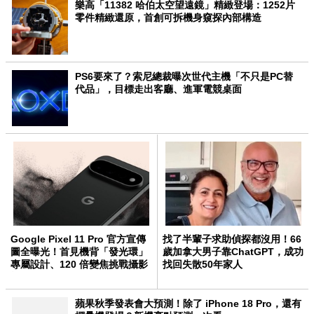
樂高「11382 哈伯太空望遠鏡」精緻登場：1252片
零件精緻還原，首創可拆機身窺探內部構造
PS6要來了？索尼總裁曝次世代主機「不只是PC替
代品」，目標走出客廳、進軍電競桌面
Google Pixel 11 Pro 官方宣傳
找了半輩子求助偵探都沒用！66
圖全曝光！首見機背「發光環」
歲加拿大男子靠ChatGPT，成功
專屬設計、120 倍變焦挑戰攝影
找回失散50年家人
極限
蘋果秋季發表會大預測！除了 iPhone 18 Pro，還有