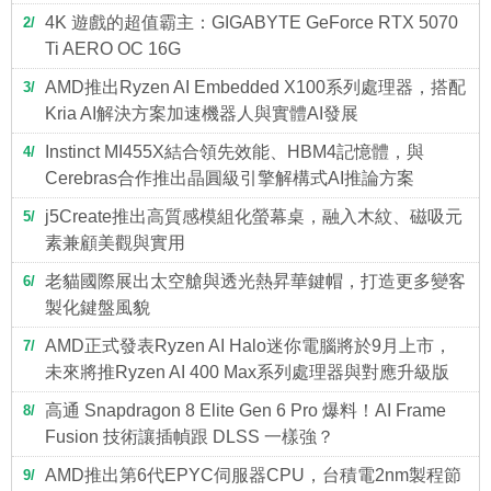
4K 遊戲的超值霸主：GIGABYTE GeForce RTX 5070
2
Ti AERO OC 16G
AMD推出Ryzen AI Embedded X100系列處理器，搭配
3
Kria AI解決方案加速機器人與實體AI發展
Instinct MI455X結合領先效能、HBM4記憶體，與
4
Cerebras合作推出晶圓級引擎解構式AI推論方案
j5Create推出高質感模組化螢幕桌，融入木紋、磁吸元
5
素兼顧美觀與實用
老貓國際展出太空艙與透光熱昇華鍵帽，打造更多變客
6
製化鍵盤風貌
AMD正式發表Ryzen AI Halo迷你電腦將於9月上市，
7
未來將推Ryzen AI 400 Max系列處理器與對應升級版
高通 Snapdragon 8 Elite Gen 6 Pro 爆料！AI Frame
8
Fusion 技術讓插幀跟 DLSS 一樣強？
AMD推出第6代EPYC伺服器CPU，台積電2nm製程節
9