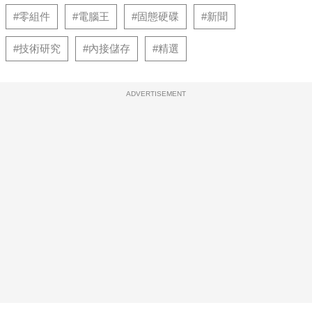
#零組件
#電腦王
#固態硬碟
#新聞
#技術研究
#內接儲存
#精選
ADVERTISEMENT