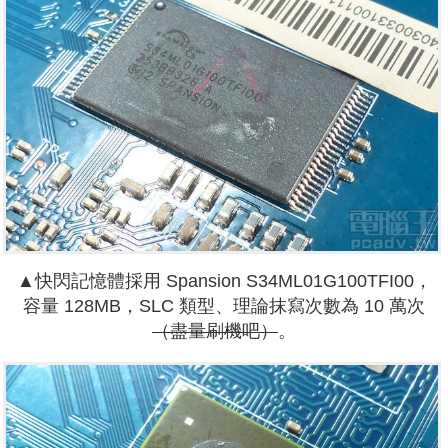
▲快閃記憶體採用 Spansion S34ML01G100TFI00，
容量 128MB，SLC 類型、理論抹寫次數為 10 萬次
（盡量刷機吧）
。