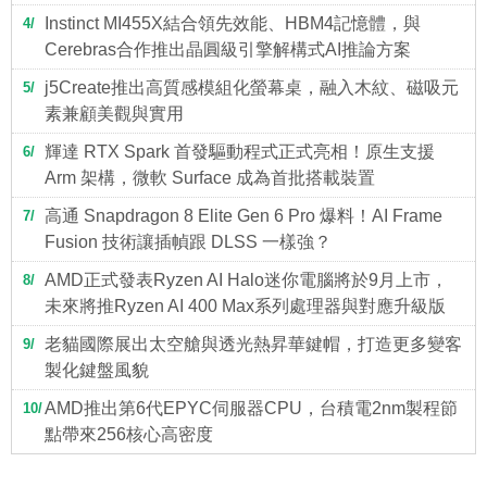
Instinct MI455X結合領先效能、HBM4記憶體，與
4
Cerebras合作推出晶圓級引擎解構式AI推論方案
j5Create推出高質感模組化螢幕桌，融入木紋、磁吸元
5
素兼顧美觀與實用
輝達 RTX Spark 首發驅動程式正式亮相！原生支援
6
Arm 架構，微軟 Surface 成為首批搭載裝置
高通 Snapdragon 8 Elite Gen 6 Pro 爆料！AI Frame
7
Fusion 技術讓插幀跟 DLSS 一樣強？
AMD正式發表Ryzen AI Halo迷你電腦將於9月上市，
8
未來將推Ryzen AI 400 Max系列處理器與對應升級版
老貓國際展出太空艙與透光熱昇華鍵帽，打造更多變客
9
製化鍵盤風貌
AMD推出第6代EPYC伺服器CPU，台積電2nm製程節
10
點帶來256核心高密度