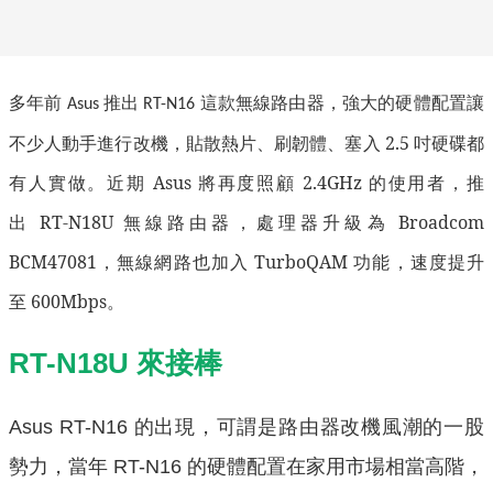
多年前
推出
這款無線路由器，強大的硬體配置讓
Asus
RT-N16
不少人動手進行改機
，貼散熱片、刷韌體、塞入
2.5
吋硬碟都
有人實做。近期
Asus
將再度照顧
2.4GHz
的使用者，推
出
RT-N18U
無線路由器，處理器升級為
Broadcom
BCM47081
，無線網路也加入
TurboQAM
功能，速度提升
至
600Mbps
。
RT-N18U 來接棒
Asus RT-N16 的出現，可謂是路由器改機風潮的一股
勢力，當年 RT-N16 的硬體配置在家用市場相當高階，