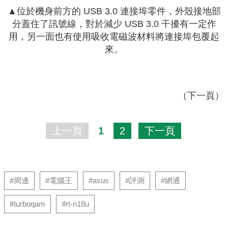
▲位於機身前方的 USB 3.0 連接埠零件，外殼接地部
分蓋住了訊號線，對於減少 USB 3.0 干擾有一定作
用，另一面也有使用吸收電磁波材料將連接埠包覆起
來。
（下一頁）
上一頁
1
2
下一頁
#周邊
#電腦王
#asus
#評測
#網通
#turboqam
#rt-n18u