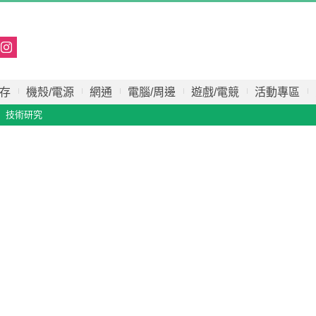
存
機殼/電源
網通
電腦/周邊
遊戲/電競
活動專區
技術研究