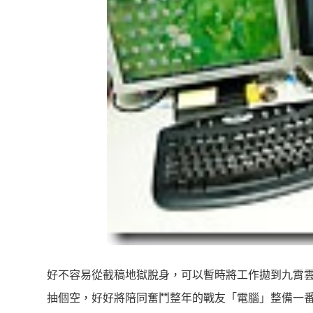
好不容易從截稿地獄脫身，可以暫時將工作拋到九霄
抽個空，好好將陪同奮鬥整年的戰友「電腦」整備一