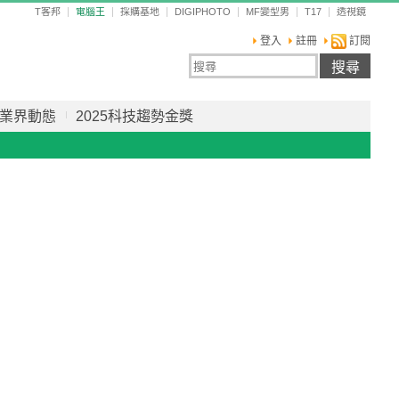
T客邦
電腦王
採購基地
DIGIPHOTO
MF變型男
T17
透視鏡
登入
註冊
訂閱
業界動態
2025科技趨勢金獎