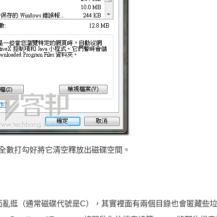
全數打勾好將它清空釋放出磁碟空間。
裡面亂逛（通常磁碟代號是C），其實裡面有兩個目錄也會匿藏些