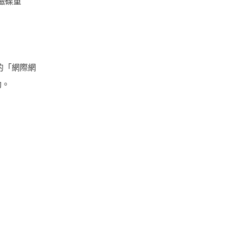
磁碟重
內的「網際網
動。