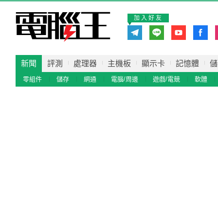
加入好友
新聞
評測
處理器
主機板
顯示卡
記憶體
儲
零組件
儲存
網通
電腦/周邊
遊戲/電競
軟體