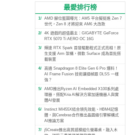
最愛排行榜
1
AMD 腳位藍圖曝光：AM5 平台擬挺進 Zen 7
世代，Zen 8 才將迎來 AM6 大改款
2
4K 遊戲的超值霸主：GIGABYTE GeForce
RTX 5070 Ti AERO OC 16G
3
輝達 RTX Spark 首發驅動程式正式亮相！原
生支援 Arm 架構，微軟 Surface 成為首批搭
載裝置
4
高通 Snapdragon 8 Elite Gen 6 Pro 爆料！
AI Frame Fusion 技術讓插幀跟 DLSS 一樣
強？
5
AMD推出Ryzen AI Embedded X100系列處
理器，搭配Kria AI解決方案加速機器人與實
體AI發展
6
Instinct MI455X結合領先效能、HBM4記憶
體，與Cerebras合作推出晶圓級引擎解構式
AI推論方案
7
j5Create推出高質感模組化螢幕桌，融入木