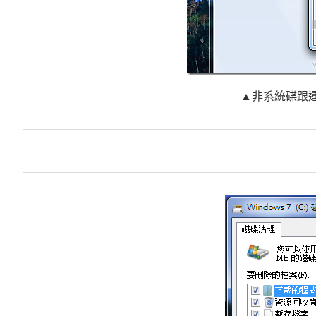
▲非系統碟跟