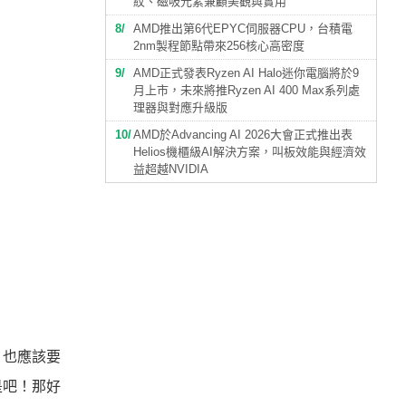
紋、磁吸元素兼顧美觀與實用
8
AMD推出第6代EPYC伺服器CPU，台積電
2nm製程節點帶來256核心高密度
9
AMD正式發表Ryzen AI Halo迷你電腦將於9
月上市，未來將推Ryzen AI 400 Max系列處
理器與對應升級版
10
AMD於Advancing AI 2026大會正式推出表
Helios機櫃級AI解決方案，叫板效能與經濟效
益超越NVIDIA
，也應該要
是吧！那好