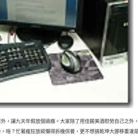
雲外，讓九天年假放個過癮。大家除了用佳餚美酒慰勞自己之外
番。啥？忙著瘋狂放縱懶得拆機保養，更不想搞乾坤大挪移重灌