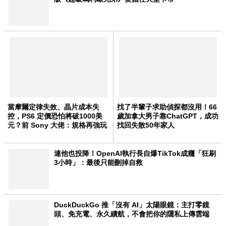
當摩爾定律失效、晶片成本失
找了半輩子求助偵探都沒用！66
控，PS6 定價恐怕將破1000美
歲加拿大男子靠ChatGPT，成功
元？前 Sony 大佬：規格再強玩
找回失散50年家人
家買不起也沒用
連他也投降！OpenAI執行長自爆TikTok成癮「狂刷
3小時」：最後只能刪掉自救
DuckDuckGo 推「沒有 AI」太陽眼鏡：主打零鏡
頭、免充電、永久續航，不會把你的隱私上傳雲端