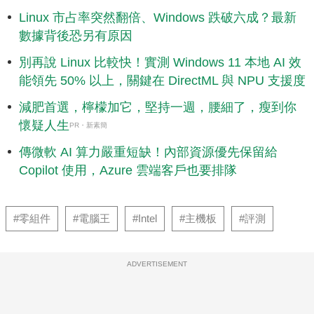
Linux 市占率突然翻倍、Windows 跌破六成？最新
數據背後恐另有原因
別再說 Linux 比較快！實測 Windows 11 本地 AI 效
能領先 50% 以上，關鍵在 DirectML 與 NPU 支援度
減肥首選，檸檬加它，堅持一週，腰細了，瘦到你
懷疑人生
PR・新素簡
傳微軟 AI 算力嚴重短缺！內部資源優先保留給
Copilot 使用，Azure 雲端客戶也要排隊
#零組件
#電腦王
#Intel
#主機板
#評測
ADVERTISEMENT