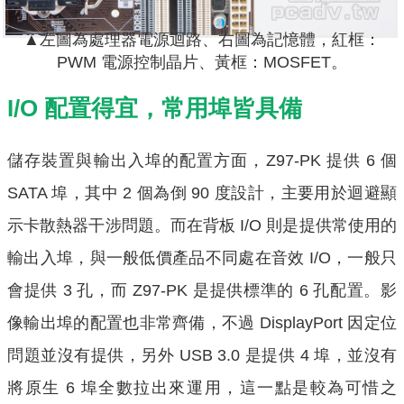
▲左圖為處理器電源迴路、右圖為記憶體，紅框：
PWM 電源控制晶片、黃框：MOSFET。
I/O 配置得宜，常用埠皆具備
儲存裝置與輸出入埠的配置方面，Z97-PK 提供 6 個
SATA 埠，其中 2 個為倒 90 度設計，主要用於迴避顯
示卡散熱器干涉問題。而在背板 I/O 則是提供常使用的
輸出入埠，與一般低價產品不同處在音效 I/O，一般只
會提供 3 孔，而 Z97-PK 是提供標準的 6 孔配置。影
像輸出埠的配置也非常齊備，不過 DisplayPort 因定位
問題並沒有提供，另外 USB 3.0 是提供 4 埠，並沒有
將原生 6 埠全數拉出來運用，這一點是較為可惜之