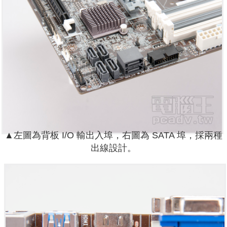
▲左圖為背板 I/O 輸出入埠，右圖為 SATA 埠，採兩種
出線設計。