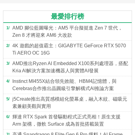
最愛排行榜
AMD 腳位藍圖曝光：AM5 平台擬挺進 Zen 7 世代，
1
Zen 8 才將迎來 AM6 大改款
4K 遊戲的超值霸主：GIGABYTE GeForce RTX 5070
2
Ti AERO OC 16G
AMD推出Ryzen AI Embedded X100系列處理器，搭配
3
Kria AI解決方案加速機器人與實體AI發展
Instinct MI455X結合領先效能、HBM4記憶體，與
4
Cerebras合作推出晶圓級引擎解構式AI推論方案
j5Create推出高質感模組化螢幕桌，融入木紋、磁吸元
5
素兼顧美觀與實用
輝達 RTX Spark 首發驅動程式正式亮相！原生支援
6
Arm 架構，微軟 Surface 成為首批搭載裝置
高通 Snapdragon 8 Elite Gen 6 Pro 爆料！AI Frame
7