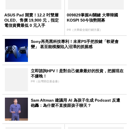
ASUS Pad 開賣！12.2 吋雙層
009829掌握AI關鍵 大華韓國
OLED、售價 19,900 元，指定
KOSPI 50今強勢開募
電信資費最低 0 元入手
PR（大華銀全能行銷方案）
Sony再亮黑科技專利！未來PS手把按鍵「軟硬會
變」 甚至能模擬陷入沼澤的抓握感
立即諮詢HPV！是對自己健康最好的投資，把握現在
不嫌晚！
PR（台灣癌症基金會）
Sam Altman 建議用 AI 為孩子生成 Podcast 反遭
砲轟：為什麼不直接跟孩子聊天？