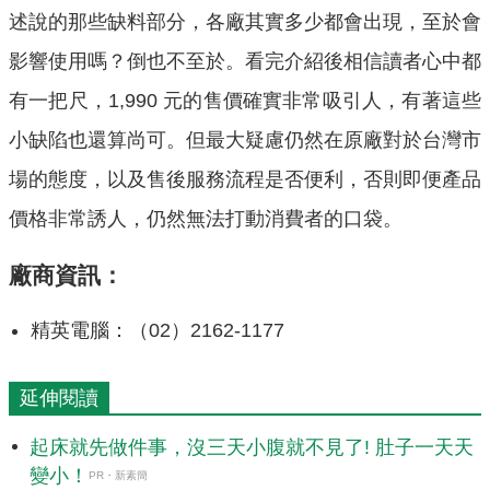
述說的那些缺料部分，各廠其實多少都會出現，至於會
影響使用嗎？倒也不至於。看完介紹後相信讀者心中都
有一把尺，1,990 元的售價確實非常吸引人，有著這些
小缺陷也還算尚可。但最大疑慮仍然在原廠對於台灣市
場的態度，以及售後服務流程是否便利，否則即便產品
價格非常誘人，仍然無法打動消費者的口袋。
廠商資訊：
精英電腦：（02）2162-1177
延伸閱讀
起床就先做件事，沒三天小腹就不見了! 肚子一天天
變小！
PR・新素簡