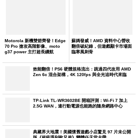
Motorola 新機雙箭齊發！Edge
蘇媽發威！AMD 資料中心營收
70 Pro 搶攻高階影像、moto
翻倍破紀錄，但遊戲顯卡市場面
g37 power 主打超長續航
臨寒風刺骨
效能翻倍！PS6 硬體規格流出：跳過四代改用 AMD
Zen 6c 混合架構，4K 120fps 與全光追時代來臨
TP-Link TL-WR3602BE 開箱評測：Wi-Fi 7 加上
2.5G WAN，連行動電源也能跑的隨身網路中心
典藏界大地震！美國懷舊遊戲小店驚見 97 片未公開
版《超級瑪利歐兄弟》變體任天堂卡帶