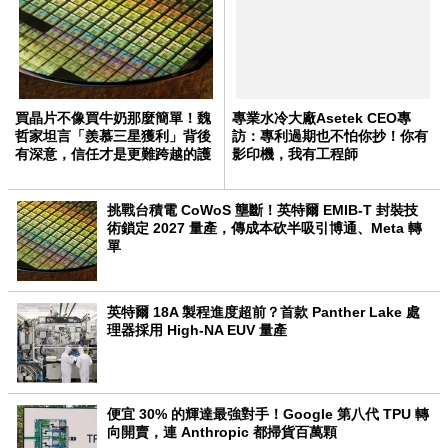
買晶片不像買牛奶那麼簡單！魏
專業水冷大廠Asetek CEO專
哲家坦言「羨慕三星獲利」背後
訪：專利過期也不怕你抄！你有
有深意，信任才是更難跨越的護
影印機，我有工程師
城河
挑戰台積電 CoWoS 壟斷！英特爾 EMIB-T 封裝技
術鎖定 2027 量產，傳成本砍半吸引博通、Meta 轉
單
英特爾 18A 製程進度超前？首款 Panther Lake 處
理器採用 High-NA EUV 量產
便宜 30% 的輝達最強對手！Google 第八代 TPU 轉
向開賣，連 Anthropic 都掃貨百萬顆