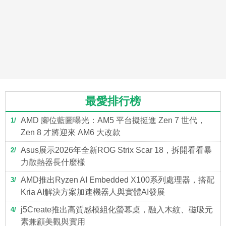
最愛排行榜
AMD 腳位藍圖曝光：AM5 平台擬挺進 Zen 7 世代，
1
Zen 8 才將迎來 AM6 大改款
Asus展示2026年全新ROG Strix Scar 18，拆開看看暴
2
力散熱器長什麼樣
AMD推出Ryzen AI Embedded X100系列處理器，搭配
3
Kria AI解決方案加速機器人與實體AI發展
j5Create推出高質感模組化螢幕桌，融入木紋、磁吸元
4
素兼顧美觀與實用