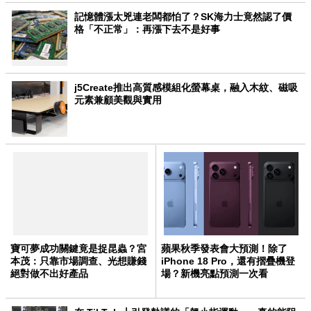
記憶體漲太兇連老闆都怕了？SK海力士竟然認了價
格「不正常」：再漲下去不是好事
j5Create推出高質感模組化螢幕桌，融入木紋、磁吸
元素兼顧美觀與實用
寶可夢成功關鍵竟是捉昆蟲？宮
蘋果秋季發表會大預測！除了
本茂：只靠市場調查、光想賺錢
iPhone 18 Pro，還有摺疊機登
絕對做不出好產品
場？新機亮點預測一次看