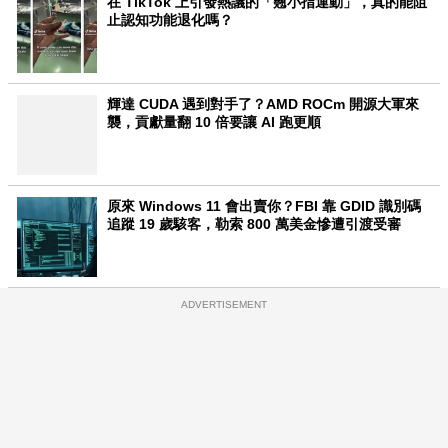
在 TikTok 上引發熱議的「翹小指運動」，真的能阻
止認知功能退化嗎？
輝達 CUDA 遇到對手了？AMD ROCm 開源大軍來
襲，貢獻量翻 10 倍要讓 AI 跑更順
原來 Windows 11 會出賣你？FBI 靠 GDID 識別碼
追蹤 19 歲駭客，勒索 800 萬美金慘遭引渡受審
ADVERTISEMENT