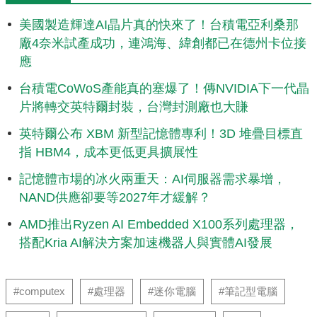
美國製造輝達AI晶片真的快來了！台積電亞利桑那
廠4奈米試產成功，連鴻海、緯創都已在德州卡位接
應
台積電CoWoS產能真的塞爆了！傳NVIDIA下一代晶
片將轉交英特爾封裝，台灣封測廠也大賺
英特爾公布 XBM 新型記憶體專利！3D 堆疊目標直
指 HBM4，成本更低更具擴展性
記憶體市場的冰火兩重天：AI伺服器需求暴增，
NAND供應卻要等2027年才緩解？
AMD推出Ryzen AI Embedded X100系列處理器，
搭配Kria AI解決方案加速機器人與實體AI發展
#computex
#處理器
#迷你電腦
#筆記型電腦