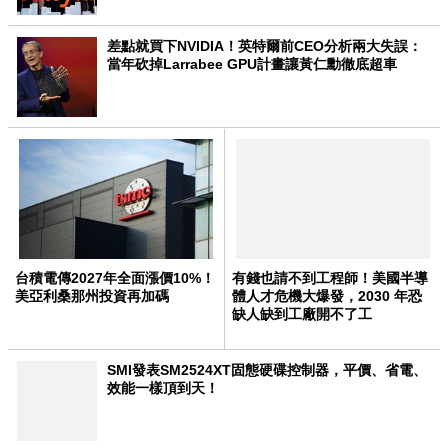
差點就買下NVIDIA！英特爾前CEO分析兩大失誤：
當年砍掉Larrabee GPU計畫讓黃仁勳徹底超車
台積電傳2027年全面漲價10%！
有錢也請不到工程師！美國半導
美亞利桑那州投資再加碼
體人才危機大爆發，2030 年恐
缺人缺到工廠開不了工
SMI發表SM2524XT固態硬碟控制器，平價、省電、
效能一樣頂到天！