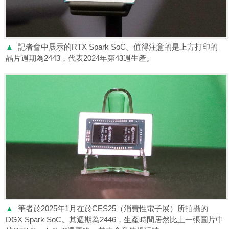
▲
記者會中展示的RTX Spark SoC。值得注意的是上方打印的
晶片週期為2443，代表2024年第43週生產。
▲
筆者於2025年1月在於CES25（消費性電子展）所拍攝的
DGX Spark SoC。其週期為2446，生產時間居然比上一張圖片中