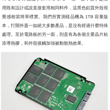
用既有設計或說直接套用相同料件，這黑色鋁質外殼視
覺感相當簡單樸實。我們所實測樣品機為 1TB 容量版
本，打開外蓋一如絕大多數產品，是沒有經過什麼特殊
處理。至於電路板的另一面，則是有為各個主要晶片粘
添導熱膠，和外殼接觸加強被動散熱效果。