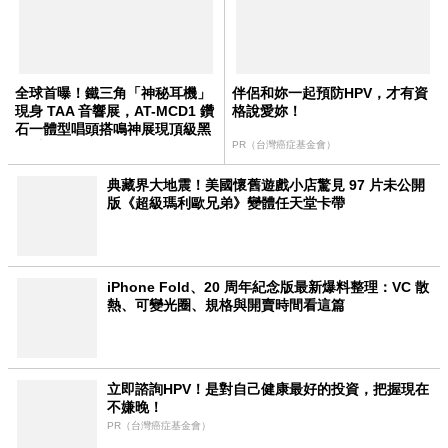
全球首曝！鐵三角「神秘耳機」
伴侶和妳一起預防HPV，才有資
現身 TAA 音響展，AT-MCD1 鑽
格說愛妳！
石一體型唱頭搭鳴神展現頂級黑
膠系統
PR（台灣癌症基金會）
典藏界大地震！美國懷舊遊戲小店驚見 97 片未公開
版《超級瑪利歐兄弟》變體任天堂卡帶
iPhone Fold、20 周年紀念版最新爆料整理：VC 散
熱、可變光圈、規格與開賣時間看這篇
立即諮詢HPV！是對自己健康最好的投資，把握現在
不嫌晚！
PR（台灣癌症基金會）