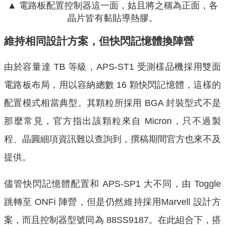
▲ 電路板配置控制器這一面，姑且將之稱為正面，各
晶片皆有黏貼導熱膠。
維持相同設計方案，但快閃記憶體換陣營
由於容量達 TB 等級，APS-ST1 受測樣品機採用雙面
電路板布局，用以容納總數 16 顆快閃記憶體，這樣的
配置模式相當典型。其顆粒所採用 BGA 封裝型式不是
那麼常見，官方指出該顆粒來自 Micron，只不過製
程、晶圓細項資訊難以查詢到，撰稿期間官方也來不及
提供。
儘管快閃記憶體配置和 APS-SP1 大不同，由 Toggle
跳轉至 ONFi 陣營，但是仍然維持採用Marvell 設計方
案，而且控制器型號同為 88SS9187。在此組合下，搭