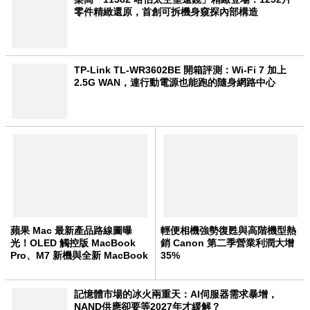
零件精緻還原，首創可拆機身窺探內部構造
TP-Link TL-WR3602BE 開箱評測：Wi-Fi 7 加上
2.5G WAN，連行動電源也能跑的隨身網路中心
蘋果 Mac 最新產品路線圖曝
輕便相機強勢復甦與高階機型熱
光！OLED 觸控版 MacBook
銷 Canon 第二季營業利潤大增
Pro、M7 新機與全新 MacBook
35%
Neo 蓄勢待發
記憶體市場的冰火兩重天：AI伺服器需求暴增，
NAND供應卻要等2027年才緩解？