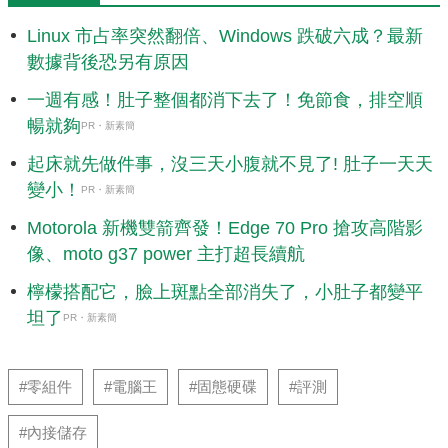
Linux 市占率突然翻倍、Windows 跌破六成？最新
數據背後恐另有原因
一週有感！肚子整個都消下去了！免節食，排空順
暢就夠
PR・新素簡
起床就先做件事，沒三天小腹就不見了! 肚子一天天
變小！
PR・新素簡
Motorola 新機雙箭齊發！Edge 70 Pro 搶攻高階影
像、moto g37 power 主打超長續航
檸檬搭配它，臉上斑點全部消失了，小肚子都變平
坦了
PR・新素簡
#零組件
#電腦王
#固態硬碟
#評測
#內接儲存