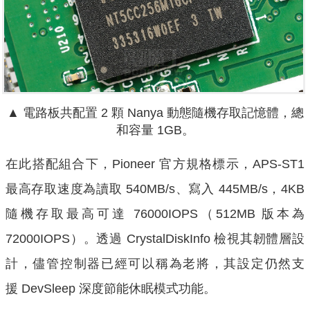
▲ 電路板共配置 2 顆 Nanya 動態隨機存取記憶體，總
和容量 1GB。
在此搭配組合下，Pioneer 官方規格標示，APS-ST1
最高存取速度為讀取 540MB/s、寫入 445MB/s，4KB
隨機存取最高可達 76000IOPS（512MB 版本為
72000IOPS）。透過
CrystalDiskInfo 檢視其韌體層設
計，儘管控制器已經可以稱為老將，其設定仍然支
援
DevSleep 深度節能休眠模式功能。