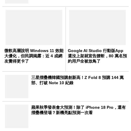
微軟高層說明 Windows 11 效能
Google AI Studio 行動版App
大優化，但民調揭露：近 4 成網
還沒上架就宣告腰斬，80 萬名預
友覺得更卡了
約用戶全被放鳥了
三星摺疊機韓國預購創新高！Z Fold 8 預購 144 萬
部、打破 Note 10 紀錄
蘋果秋季發表會大預測！除了 iPhone 18 Pro，還有
摺疊機登場？新機亮點預測一次看