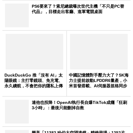
PS6要來了？索尼總裁曝次世代主機「不只是PC替
代品」，目標走出客廳、進軍電競桌面
DuckDuckGo 推「沒有 AI」太
中國記憶體對手壓力大了？SK海
陽眼鏡：主打零鏡頭、免充電、
力士提前啟動LPDDR6量產，小
永久續航，不會把你的隱私上傳
米首發搭載、AI伺服器規格同步
雲端
升級
連他也投降！OpenAI執行長自爆TikTok成癮「狂刷
3小時」：最後只能刪掉自救
樂高「11382 哈伯太空望遠鏡」精緻登場：1252片