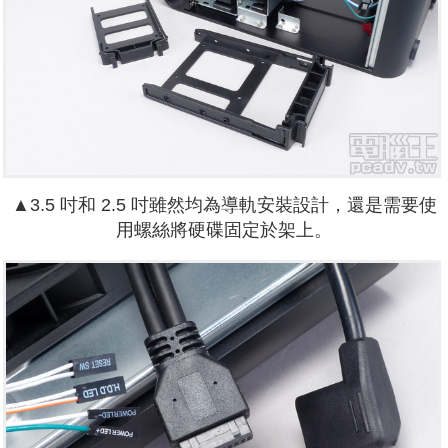
▲3.5 吋和 2.5 吋雖然均為導軌安裝設計，還是需要使
用螺絲將硬碟固定於架上。