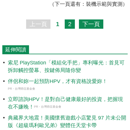
（下一頁還有：裝機示範與實測）
上一頁
1
2
下一頁
延伸閱讀
索尼 PlayStation「模組化手把」專利曝光：首見可
拆卸觸控螢幕、按鍵佈局隨你變
伴侶和妳一起預防HPV，才有資格說愛妳！
PR・台灣癌症基金會
立即諮詢HPV！是對自己健康最好的投資，把握現
在不嫌晚！
PR・台灣癌症基金會
典藏界大地震！美國懷舊遊戲小店驚見 97 片未公開
版《超級瑪利歐兄弟》變體任天堂卡帶