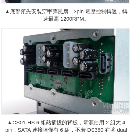
▲底部預先安裝穿甲彈風扇，3pin 電壓控制轉速，轉
速最高 1200RPM。
▲CS01-HS 6 組熱插拔的背板，電源使用 2 組大 4
pin，SATA 連接埠僅有 6 組，不若 DS380 有著 dual