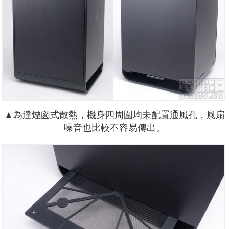
▲為達煙囪式散熱，機身四周圍均未配置通風孔，風扇
噪音也比較不容易傳出。