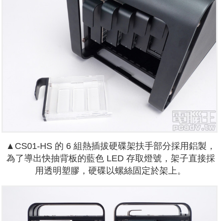
▲CS01-HS 的 6 組熱插拔硬碟架扶手部分採用鋁製，
為了導出快抽背板的藍色 LED 存取燈號，架子直接採
用透明塑膠，硬碟以螺絲固定於架上。