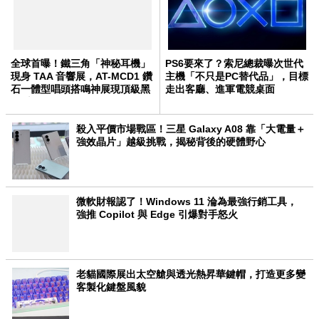
全球首曝！鐵三角「神秘耳機」
PS6要來了？索尼總裁曝次世代
現身 TAA 音響展，AT-MCD1 鑽
主機「不只是PC替代品」，目標
石一體型唱頭搭鳴神展現頂級黑
走出客廳、進軍電競桌面
膠系統
殺入平價市場戰區！三星 Galaxy A08 靠「大電量＋
強效晶片」越級挑戰，揭秘背後的硬體野心
微軟財報認了！Windows 11 淪為最強行銷工具，
強推 Copilot 與 Edge 引爆對手怒火
老貓國際展出太空艙與透光熱昇華鍵帽，打造更多變
客製化鍵盤風貌