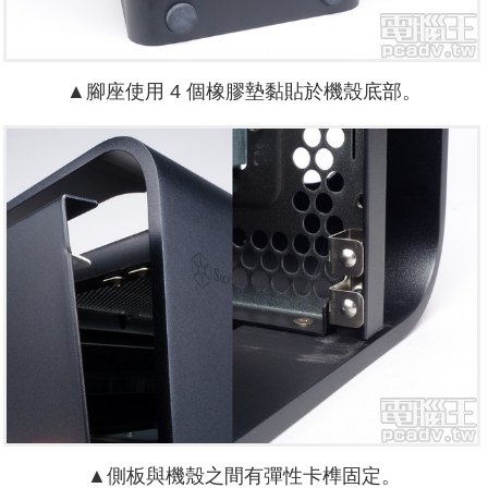
▲腳座使用 4 個橡膠墊黏貼於機殼底部。
▲側板與機殼之間有彈性卡榫固定。