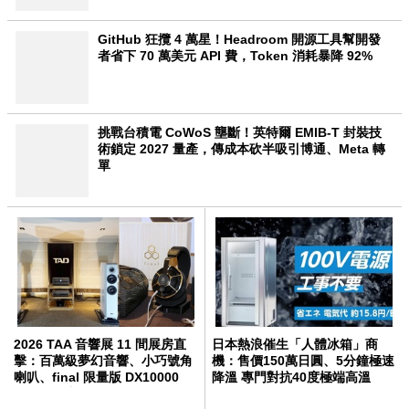
GitHub 狂攬 4 萬星！Headroom 開源工具幫開發
者省下 70 萬美元 API 費，Token 消耗暴降 92%
挑戰台積電 CoWoS 壟斷！英特爾 EMIB-T 封裝技
術鎖定 2027 量產，傳成本砍半吸引博通、Meta 轉
單
2026 TAA 音響展 11 間展房直
日本熱浪催生「人體冰箱」商
擊：百萬級夢幻音響、小巧號角
機：售價150萬日圓、5分鐘極速
喇叭、final 限量版 DX10000
降溫 專門對抗40度極端高溫
CL 一次看