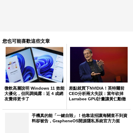
您也可能喜歡這些文章
微軟高層說明 Windows 11 效能
差點就買下NVIDIA！英特爾前
大優化，但民調揭露：近 4 成網
CEO分析兩大失誤：當年砍掉
友覺得更卡了
Larrabee GPU計畫讓黃仁勳徹
底超車
手機真的能「一鍵自毀」！他靠這招讓海關查不到資
料卻被告，GrapheneOS開源隱私系統官方力挺