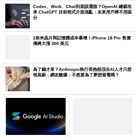
Codex、Work、Chat到底該選誰？OpenAI 總裁坦
承 ChatGPT 目前程式介面混亂：未來用戶將不用區
分
2奈米晶片與記憶體成本暴增！iPhone 18 Pro 售價
傳將大漲 300 美元
為了錢才來？Anthropic執行長抱怨頂尖AI人才只想
領高薪，網友酸爆：不然要為了夢想發電嗎？