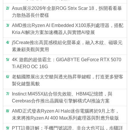
Asus展示2026年全新ROG Strix Scar 18，拆開看看暴
2
力散熱器長什麼樣
AMD推出Ryzen AI Embedded X100系列處理器，搭配
3
Kria AI解決方案加速機器人與實體AI發展
j5Create推出高質感模組化螢幕桌，融入木紋、磁吸元
4
素兼顧美觀與實用
4K 遊戲的超值霸主：GIGABYTE GeForce RTX 5070
5
Ti AERO OC 16G
老貓國際展出太空艙與透光熱昇華鍵帽，打造更多變客
6
製化鍵盤風貌
Instinct MI455X結合領先效能、HBM4記憶體，與
7
Cerebras合作推出晶圓級引擎解構式AI推論方案
AMD正式發表Ryzen AI Halo迷你電腦將於9月上市，
8
未來將推Ryzen AI 400 Max系列處理器與對應升級版
PTT註冊詳解：手機門號認證、非台大也可以，步驟詳
9