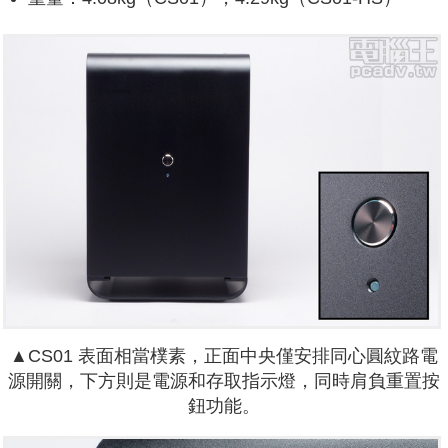
▲CS01 表面相當樸素，正面中央僅安排同心圓紋路電
源開關，下方則是電源和存取指示燈，同時肩負重置按
鈕功能。