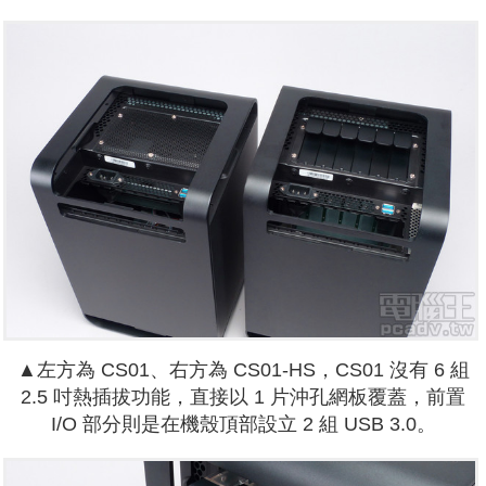
▲左方為 CS01、右方為 CS01-HS，CS01 沒有 6 組
2.5 吋熱插拔功能，直接以 1 片沖孔網板覆蓋，前置
I/O 部分則是在機殼頂部設立 2 組 USB 3.0。