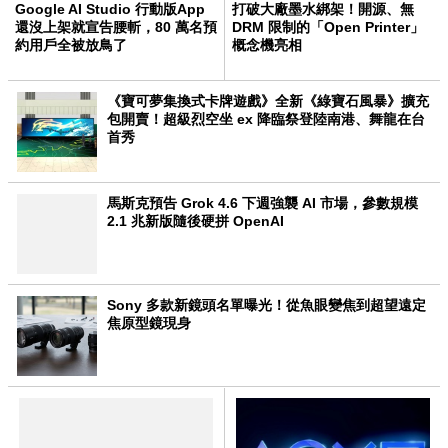
Google AI Studio 行動版App
打破大廠墨水綁架！開源、無
還沒上架就宣告腰斬，80 萬名預
DRM 限制的「Open Printer」
約用戶全被放鳥了
概念機亮相
《寶可夢集換式卡牌遊戲》全新《綠寶石風暴》擴充
包開賣！超級烈空坐 ex 降臨祭登陸南港、舞龍在台
首秀
馬斯克預告 Grok 4.6 下週強襲 AI 市場，參數規模
2.1 兆新版隨後硬拼 OpenAI
Sony 多款新鏡頭名單曝光！從魚眼變焦到超望遠定
焦原型鏡現身