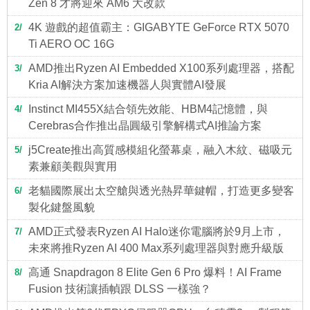
Zen 8 才將迎來 AM6 大改款
4K 遊戲的超值霸主：GIGABYTE GeForce RTX 5070
2
Ti AERO OC 16G
AMD推出Ryzen AI Embedded X100系列處理器，搭配
3
Kria AI解決方案加速機器人與實體AI發展
Instinct MI455X結合領先效能、HBM4記憶體，與
4
Cerebras合作推出晶圓級引擎解構式AI推論方案
j5Create推出高質感模組化螢幕桌，融入木紋、磁吸元
5
素兼顧美觀與實用
老貓國際展出太空艙與透光熱昇華鍵帽，打造更多變客
6
製化鍵盤風貌
AMD正式發表Ryzen AI Halo迷你電腦將於9月上市，
7
未來將推Ryzen AI 400 Max系列處理器與對應升級版
高通 Snapdragon 8 Elite Gen 6 Pro 爆料！AI Frame
8
Fusion 技術讓插幀跟 DLSS 一樣強？