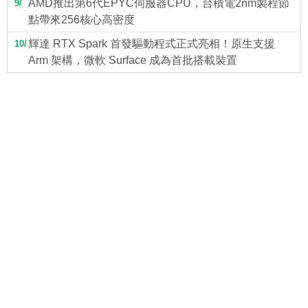
AMD推出第6代EPYC伺服器CPU，台積電2nm製程節
9
點帶來256核心高密度
輝達 RTX Spark 首發驅動程式正式亮相！原生支援
10
Arm 架構，微軟 Surface 成為首批搭載裝置