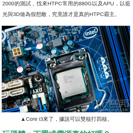
2000的測試，找來HTPC常用的880G以及APU，以藍
光與3D做為假想敵，究竟誰才是真的HTPC霸主。
▲Core i3來了，據說可以雙核打四核。