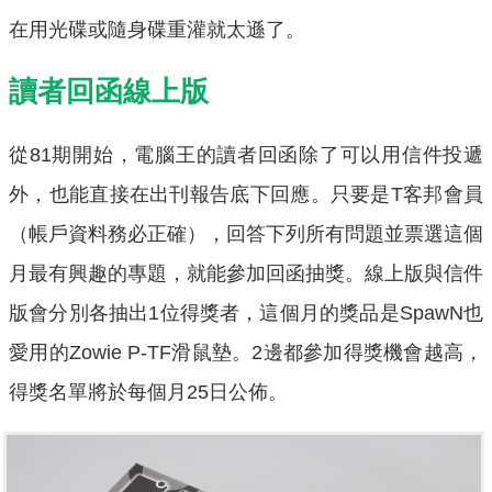
在用光碟或隨身碟重灌就太遜了。
讀者回函線上版
從81期開始，電腦王的讀者回函除了可以用信件投遞
外，也能直接在出刊報告底下回應。只要是T客邦會員
（帳戶資料務必正確），回答下列所有問題並票選這個
月最有興趣的專題，就能參加回函抽獎。線上版與信件
版會分別各抽出1位得獎者，這個月的獎品是SpawN也
愛用的Zowie P-TF滑鼠墊。2邊都參加得獎機會越高，
得獎名單將於每個月25日公佈。