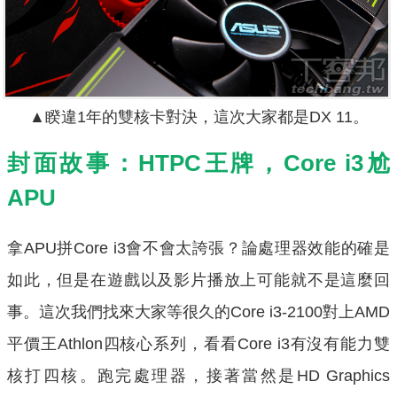
▲睽違1年的雙核卡對決，這次大家都是DX 11。
封面故事：HTPC王牌，Core i3尬
APU
拿APU拼Core i3會不會太誇張？論處理器效能的確是
如此，但是在遊戲以及影片播放上可能就不是這麼回
事。這次我們找來大家等很久的Core i3-2100對上AMD
平價王Athlon四核心系列，看看Core i3有沒有能力雙
核打四核。跑完處理器，接著當然是HD Graphics