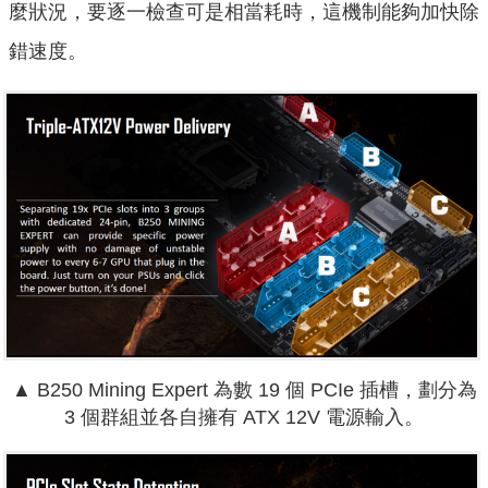
麼狀況，要逐一檢查可是相當耗時，這機制能夠加快除
錯速度。
▲ B250 Mining Expert 為數 19 個 PCIe 插槽，劃分為
3 個群組並各自擁有 ATX 12V 電源輸入。