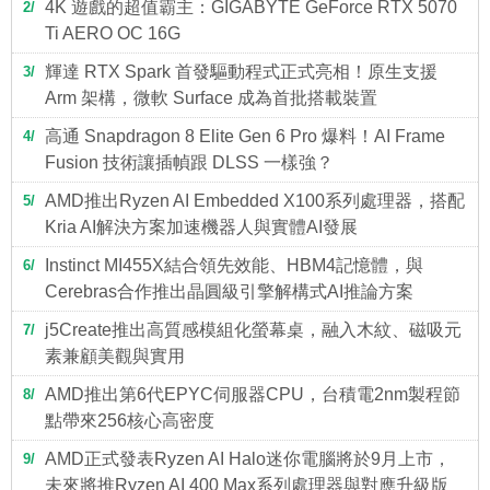
4K 遊戲的超值霸主：GIGABYTE GeForce RTX 5070
2
Ti AERO OC 16G
輝達 RTX Spark 首發驅動程式正式亮相！原生支援
3
Arm 架構，微軟 Surface 成為首批搭載裝置
高通 Snapdragon 8 Elite Gen 6 Pro 爆料！AI Frame
4
Fusion 技術讓插幀跟 DLSS 一樣強？
AMD推出Ryzen AI Embedded X100系列處理器，搭配
5
Kria AI解決方案加速機器人與實體AI發展
Instinct MI455X結合領先效能、HBM4記憶體，與
6
Cerebras合作推出晶圓級引擎解構式AI推論方案
j5Create推出高質感模組化螢幕桌，融入木紋、磁吸元
7
素兼顧美觀與實用
AMD推出第6代EPYC伺服器CPU，台積電2nm製程節
8
點帶來256核心高密度
AMD正式發表Ryzen AI Halo迷你電腦將於9月上市，
9
未來將推Ryzen AI 400 Max系列處理器與對應升級版