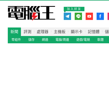
加入好友
新聞
評測
處理器
主機板
顯示卡
記憶體
儲
零組件
儲存
網通
電腦/周邊
遊戲/電競
軟體