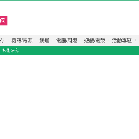
存
機殼/電源
網通
電腦/周邊
遊戲/電競
活動專區
技術研究