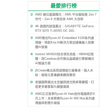
最愛排行榜
1
AMD 腳位藍圖曝光：AM5 平台擬挺進 Zen 7
世代，Zen 8 才將迎來 AM6 大改款
2
4K 遊戲的超值霸主：GIGABYTE GeForce
RTX 5070 Ti AERO OC 16G
3
AMD推出Ryzen AI Embedded X100系列處
理器，搭配Kria AI解決方案加速機器人與實
體AI發展
4
Instinct MI455X結合領先效能、HBM4記憶
體，與Cerebras合作推出晶圓級引擎解構式
AI推論方案
5
j5Create推出高質感模組化螢幕桌，融入木
紋、磁吸元素兼顧美觀與實用
6
老貓國際展出太空艙與透光熱昇華鍵帽，打
造更多變客製化鍵盤風貌
7
AMD正式發表Ryzen AI Halo迷你電腦將於9
月上市，未來將推Ryzen AI 400 Max系列處
理器與對應升級版