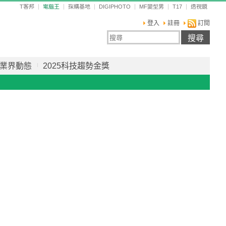
T客邦
電腦王
採購基地
DIGIPHOTO
MF變型男
T17
透視鏡
登入
註冊
訂閱
業界動態
2025科技趨勢金獎