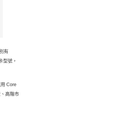
分別有
繪圖卡型號，
用 Core
、主流、高階市