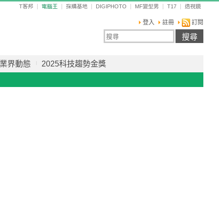
T客邦
電腦王
採購基地
DIGIPHOTO
MF變型男
T17
透視鏡
登入
註冊
訂閱
業界動態
2025科技趨勢金獎