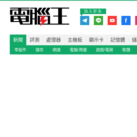
加入好友
新聞
評測
處理器
主機板
顯示卡
記憶體
儲
零組件
儲存
網通
電腦/周邊
遊戲/電競
軟體