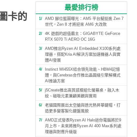
最愛排行榜
繪圖卡的
1
AMD 腳位藍圖曝光：AM5 平台擬挺進 Zen 7
世代，Zen 8 才將迎來 AM6 大改款
2
4K 遊戲的超值霸主：GIGABYTE GeForce
RTX 5070 Ti AERO OC 16G
3
AMD推出Ryzen AI Embedded X100系列處
理器，搭配Kria AI解決方案加速機器人與實
體AI發展
4
Instinct MI455X結合領先效能、HBM4記憶
體，與Cerebras合作推出晶圓級引擎解構式
AI推論方案
5
j5Create推出高質感模組化螢幕桌，融入木
紋、磁吸元素兼顧美觀與實用
6
老貓國際展出太空艙與透光熱昇華鍵帽，打
造更多變客製化鍵盤風貌
7
AMD正式發表Ryzen AI Halo迷你電腦將於9
月上市，未來將推Ryzen AI 400 Max系列處
理器與對應升級版