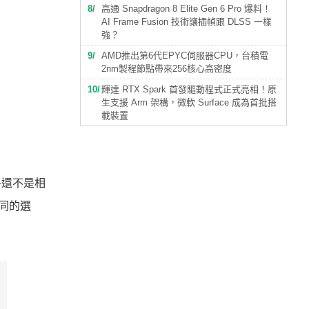
8
高通 Snapdragon 8 Elite Gen 6 Pro 爆料！
AI Frame Fusion 技術讓插幀跟 DLSS 一樣
強？
9
AMD推出第6代EPYC伺服器CPU，台積電
2nm製程節點帶來256核心高密度
10
輝達 RTX Spark 首發驅動程式正式亮相！原
生支援 Arm 架構，微軟 Surface 成為首批搭
載裝置
乎還不是相
不同的選