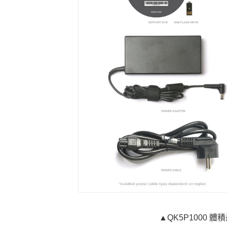
▲QK5P1000 