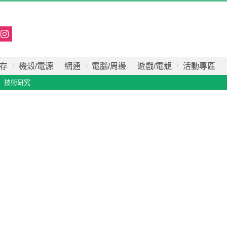
存
機殼/電源
網通
電腦/周邊
遊戲/電競
活動專區
技術研究