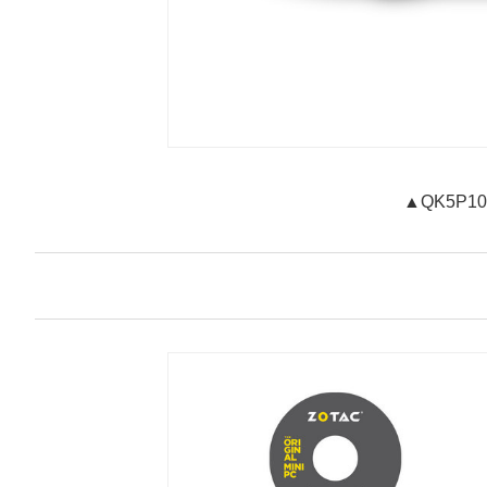
▲QK5P10