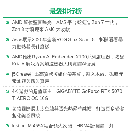
最愛排行榜
AMD 腳位藍圖曝光：AM5 平台擬挺進 Zen 7 世代，
1
Zen 8 才將迎來 AM6 大改款
Asus展示2026年全新ROG Strix Scar 18，拆開看看暴
2
力散熱器長什麼樣
AMD推出Ryzen AI Embedded X100系列處理器，搭配
3
Kria AI解決方案加速機器人與實體AI發展
j5Create推出高質感模組化螢幕桌，融入木紋、磁吸元
4
素兼顧美觀與實用
4K 遊戲的超值霸主：GIGABYTE GeForce RTX 5070
5
Ti AERO OC 16G
老貓國際展出太空艙與透光熱昇華鍵帽，打造更多變客
6
製化鍵盤風貌
Instinct MI455X結合領先效能、HBM4記憶體，與
7