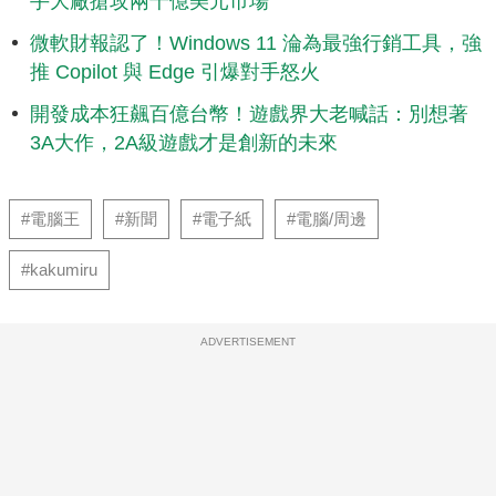
手大廠搶攻兩千億美元市場
微軟財報認了！Windows 11 淪為最強行銷工具，強
推 Copilot 與 Edge 引爆對手怒火
開發成本狂飆百億台幣！遊戲界大老喊話：別想著
3A大作，2A級遊戲才是創新的未來
#電腦王
#新聞
#電子紙
#電腦/周邊
#kakumiru
ADVERTISEMENT