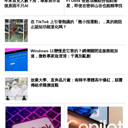
年來首見人數下滑，專家表示背
Fi Ultra 智慧項圈結合低軌衛
後原因不只AI
星，即使在密林山谷也能精準找
回愛犬
在 TikTok 上引發熱議的「翹小指運動」，真的能阻
止認知功能退化嗎？
Windows 11變慢是它害的？網傳關閉這服務能加
速，微軟專家急澄清：千萬別亂刪
放棄大學、直奔晶片廠：南韓半導體高中爆紅，顛覆
傳統求職價值觀