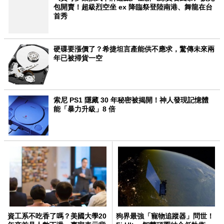
包開賣！超級烈空坐 ex 降臨祭登陸南港、舞龍在台
首秀
硬碟要漲價了？希捷坦言產能供不應求，驚傳未來兩
年已被掃貨一空
索尼 PS1 隱藏 30 年秘密被揭開！神人發現記憶體
能「暴力升級」8 倍
資工系不吃香了嗎？美國大學20
狗界最強「寵物追蹤器」問世！