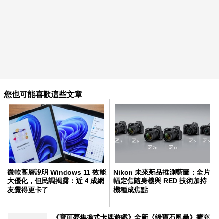
您也可能喜歡這些文章
微軟高層說明 Windows 11 效能
Nikon 未來新品推測藍圖：全片
大優化，但民調揭露：近 4 成網
幅定焦隨身機與 RED 技術加持
友覺得更卡了
機種成焦點
《寶可夢集換式卡牌遊戲》全新《綠寶石風暴》擴充