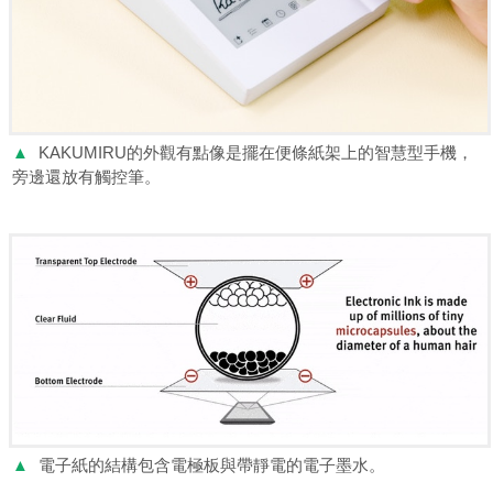
▲
KAKUMIRU的外觀有點像是擺在便條紙架上的智慧型手機，
旁邊還放有觸控筆。
▲
電子紙的結構包含電極板與帶靜電的電子墨水。