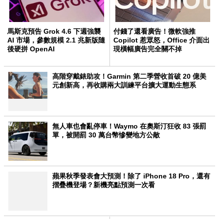
馬斯克預告 Grok 4.6 下週強襲
付錢了還看廣告！微軟強推
AI 市場，參數規模 2.1 兆新版隨
Copilot 惹眾怒，Office 介面出
後硬拼 OpenAI
現橫幅廣告完全關不掉
高階穿戴錶助攻！Garmin 第二季營收首破 20 億美
元創新高，再收購兩大訓練平台擴大運動生態系
無人車也會亂停車！Waymo 在奧斯汀狂收 83 張罰
單，被開罰 30 萬台幣慘變地方公敵
蘋果秋季發表會大預測！除了 iPhone 18 Pro，還有
摺疊機登場？新機亮點預測一次看