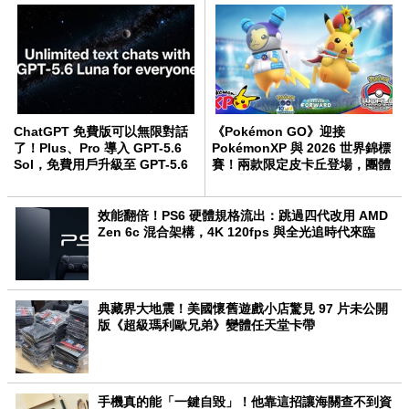
ChatGPT 免費版可以無限對話
《Pokémon GO》迎接
了！Plus、Pro 導入 GPT-5.6
PokémonXP 與 2026 世界錦標
Sol，免費用戶升級至 GPT-5.6
賽！兩款限定皮卡丘登場，團體
Luna
戰、對戰獎勵同步加碼
效能翻倍！PS6 硬體規格流出：跳過四代改用 AMD
Zen 6c 混合架構，4K 120fps 與全光追時代來臨
典藏界大地震！美國懷舊遊戲小店驚見 97 片未公開
版《超級瑪利歐兄弟》變體任天堂卡帶
手機真的能「一鍵自毀」！他靠這招讓海關查不到資