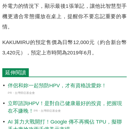
外電力的情況下，顯示最後1張筆記，讓他比智慧型手
機更適合常態擺放在桌上，提醒你不要忘記重要的事
情。
KAKUMIRU的預定售價為日幣12,000元（約合新台幣
3,420元），預定上市時間為2019年6月。
延伸閱讀
伴侶和妳一起預防HPV，才有資格說愛妳！
PR・台灣癌症基金會
立即諮詢HPV！是對自己健康最好的投資，把握現
在不嫌晚！
PR・台灣癌症基金會
AI 算力大戰開打！Google 傳不再獨佔 TPU，擬聯