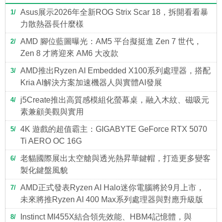
Asus展示2026年全新ROG Strix Scar 18，拆開看看暴
1
力散熱器長什麼樣
AMD 腳位藍圖曝光：AM5 平台擬挺進 Zen 7 世代，
2
Zen 8 才將迎來 AM6 大改款
AMD推出Ryzen AI Embedded X100系列處理器，搭配
3
Kria AI解決方案加速機器人與實體AI發展
j5Create推出高質感模組化螢幕桌，融入木紋、磁吸元
4
素兼顧美觀與實用
4K 遊戲的超值霸主：GIGABYTE GeForce RTX 5070
5
Ti AERO OC 16G
老貓國際展出太空艙與透光熱昇華鍵帽，打造更多變客
6
製化鍵盤風貌
AMD正式發表Ryzen AI Halo迷你電腦將於9月上市，
7
未來將推Ryzen AI 400 Max系列處理器與對應升級版
Instinct MI455X結合領先效能、HBM4記憶體，與
8