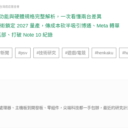
・台灣癌症基金會
畫質、跟隨功能與硬體規格完整解析，一次看懂兩台差異
技術鎖定 2027 量產，傳成本砍半吸引博通、Meta 轉單
部、打破 Note 10 紀錄
#新聞
#psv
#技術研究
#遊戲/電競
#henkaku
#h
處理器、主機板到開發板、零組件，尖端科技都一手包辦，最近的研究計