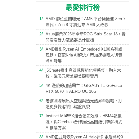
最愛排行榜
1
AMD 腳位藍圖曝光：AM5 平台擬挺進 Zen 7
世代，Zen 8 才將迎來 AM6 大改款
2
Asus展示2026年全新ROG Strix Scar 18，拆
開看看暴力散熱器長什麼樣
3
AMD推出Ryzen AI Embedded X100系列處
理器，搭配Kria AI解決方案加速機器人與實
體AI發展
4
j5Create推出高質感模組化螢幕桌，融入木
紋、磁吸元素兼顧美觀與實用
5
4K 遊戲的超值霸主：GIGABYTE GeForce
RTX 5070 Ti AERO OC 16G
6
老貓國際展出太空艙與透光熱昇華鍵帽，打
造更多變客製化鍵盤風貌
7
Instinct MI455X結合領先效能、HBM4記憶
體，與Cerebras合作推出晶圓級引擎解構式
AI推論方案
8
AMD正式發表Ryzen AI Halo迷你電腦將於9