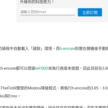
升級你的科技原力！
立即訂閱
機的過程中自動載入「越獄」環境，而
h-encore
則需在開機後手動
-encore都可以透過
reF00D
來執行高版本遊戲，因此目前在3.6
oW開發的Modoru降級程式，將執行h-encore的3.65、3.67
u與Enso。
但是由於那些版本並沒有實用價值，因此除非有特殊需求，否則不需降