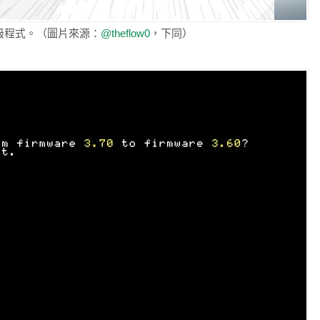
第一款降級程式。（圖片來源：
@theflow0
，下同）