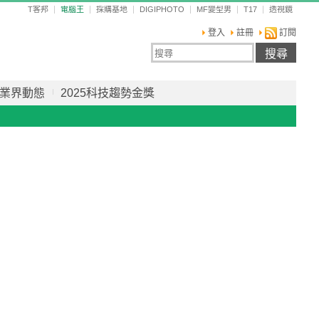
T客邦
電腦王
採購基地
DIGIPHOTO
MF變型男
T17
透視鏡
登入
註冊
訂閱
業界動態
2025科技趨勢金獎