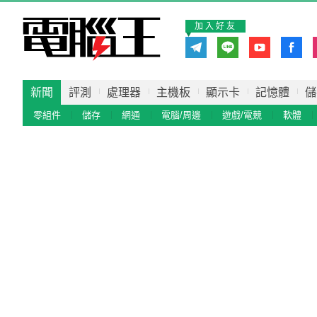
加入好友
新聞
評測
處理器
主機板
顯示卡
記憶體
儲
零組件
儲存
網通
電腦/周邊
遊戲/電競
軟體