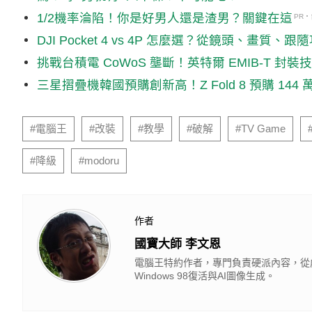
1/2機率淪陷！你是好男人還是渣男？關鍵在這
PR
DJI Pocket 4 vs 4P 怎麼選？從鏡頭、
挑戰台積電 CoWoS 壟斷！英特爾 EMIB-T 封裝
三星摺疊機韓國預購創新高！Z Fold 8 預購 144 萬
#電腦王
#改裝
#教學
#破解
#TV Game
#降級
#modoru
作者
國寶大師 李文恩
電腦王特約作者，專門負責硬派內容，從
Windows 98復活與AI圖像生成。