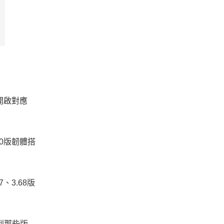
開啟對應
0版韌體搭
、3.68版
到那些版