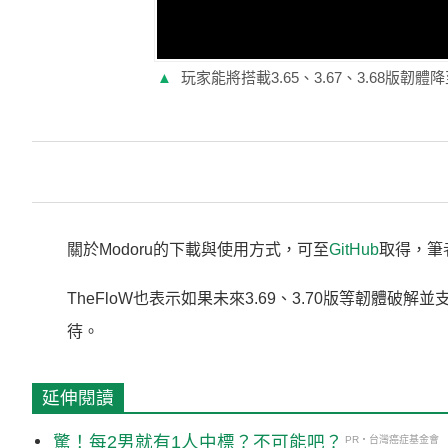
▲
玩家能將搭載3.65、3.67、3.68版韌體降
關於Modoru的下載與使用方式，可至
GitHub
取得，筆
TheFloW也表示如果未來3.69、3.70版等韌體破解
待。
延伸閱讀
驚！每2男就有1人中標？不可能吧？
PR・台灣癌症基金會