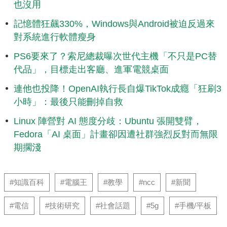
也沒用
記憶體狂飆330%，Windows與Android被迫反過來
對系統進行軟體瘦身
PS6要來了？索尼總裁曝次世代主機「不只是PC替
代品」，目標走出客廳、進軍電競桌面
連他也投降！OpenAI執行長自爆TikTok成癮「狂刷3
小時」：最後只能刪掉自救
Linux 陣營對 AI 態度分歧：Ubuntu 張開雙臂，
Fedora「AI 桌面」計畫卻因遭社群強烈反對而無限
期擱淺
#知識百科
#電腦王
#教學
#ncc
#新聞
#電信
#技術研究
#社會話題
#5g
#手機/平板