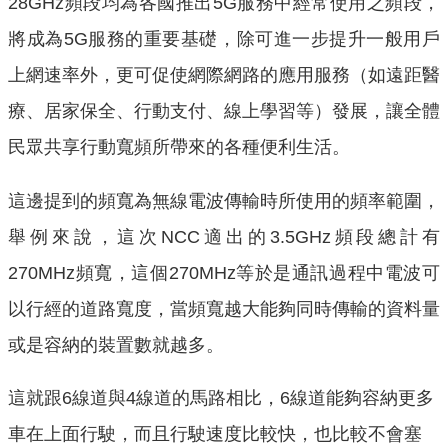
28GHz頻段均為各國推出5G服務中經常使用之頻段，
將成為5G服務的重要基礎，除可進一步提升一般用戶
上網速率外，更可促使網際網路的應用服務（如遠距醫
療、居家保全、行動支付、線上學習等）發展，讓全體
民眾共享行動寬頻所帶來的各種便利生活。
這邊提到的頻寬為無線電波傳輸時所使用的頻率範圍，
舉例來說，這次NCC適出的3.5GHz頻段總計有
270MHz頻寬，這個270MHz等於是通訊過程中電波可
以行經的道路寬度，當頻寬越大能夠同時傳輸的資料量
或是容納的裝置數就越多。
這就跟6線道與4線道的馬路相比，6線道能夠容納更多
車在上面行駛，而且行駛速度比較快，也比較不會塞