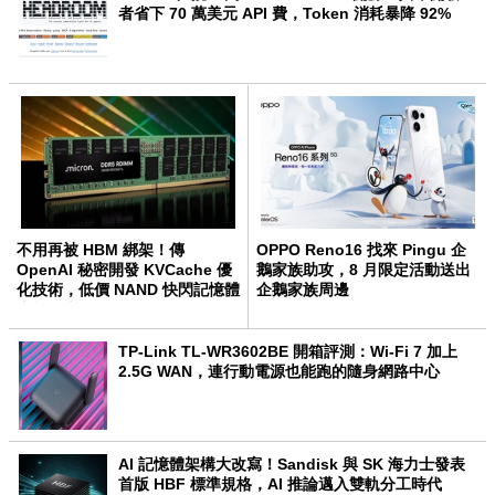
者省下 70 萬美元 API 費，Token 消耗暴降 92%
不用再被 HBM 綁架！傳
OPPO Reno16 找來 Pingu 企
OpenAI 秘密開發 KVCache 優
鵝家族助攻，8 月限定活動送出
化技術，低價 NAND 快閃記憶體
企鵝家族周邊
也能跑大模型
TP-Link TL-WR3602BE 開箱評測：Wi-Fi 7 加上
2.5G WAN，連行動電源也能跑的隨身網路中心
AI 記憶體架構大改寫！Sandisk 與 SK 海力士發表
首版 HBF 標準規格，AI 推論邁入雙軌分工時代