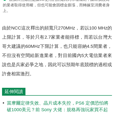
的業者取得使用權，但也可能會因標金膨漲，而轉嫁至消費者身
上。
由於NCC這次釋出的頻寬只270MHz，若以100 MHz的
上限計算，等於只有2.7家業者能得標，而若以台灣大
哥大建議的60MHz下限計算，也只能容納4.5間業者，
不但沒有空間給新進業者，對目前國內5大電信業者來
說也是兵家必爭之地，因此可以預期年底競標的過程或
許會相當激烈。
延伸閱讀
當摩爾定律失效、晶片成本失控，PS6 定價恐怕將
破1000美元？前 Sony 大佬：規格再強玩家買不起