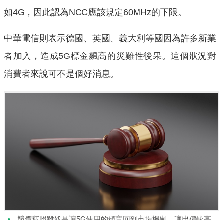
如4G，因此認為NCC應該規定60MHz的下限。
中華電信則表示德國、英國、義大利等國因為許多新業
者加入，造成5G標金飆高的災難性後果。這個狀況對
消費者來說可不是個好消息。
▲
競價釋照雖然是讓5G使用的頻寬回到市場機制，讓出價較高