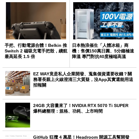
手把、行動電源合體！Belkin 推
日本熱浪催生「人體冰箱」商
Switch 2 磁吸充電手把殼，續航
機：售價150萬日圓、5分鐘極速
最高延長 1.5 倍
降溫 專門對抗40度極端高溫
EZ WAY竟是私人企業開發、蒐集個資還要收錢？關
務署長親上火線澄清三大質疑，沒App其實還能用這
招報關
24GB 大容量來了！NVIDIA RTX 5070 Ti SUPER
爆料總整理：規格、功耗、上市時間
GitHub 狂攬 4 萬星！Headroom 開源工具幫開發