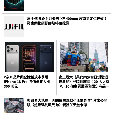
富士傳將於 9 月發表 XF 400mm 超望遠定焦鏡頭？
野生動物攝影師期待值拉滿
2奈米晶片與記憶體成本暴增！
史上最大《萬代南夢宮亞洲巡迴
iPhone 18 Pro 售價傳將大漲
模型展》登陸信義區！20 大人氣
300 美元
IP、10 個主題展區和限定商品一
次看
典藏界大地震！美國懷舊遊戲小店驚見 97 片未公開
版《超級瑪利歐兄弟》變體任天堂卡帶