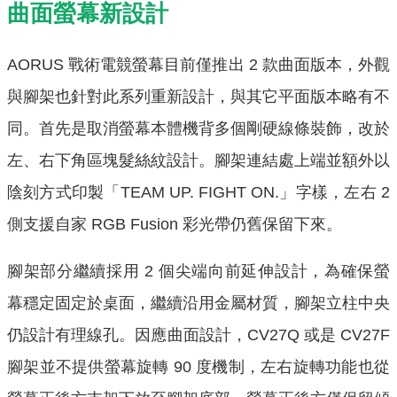
曲面螢幕新設計
AORUS 戰術電競螢幕目前僅推出 2 款曲面版本，外觀
與腳架也針對此系列重新設計，與其它平面版本略有不
同。首先是取消螢幕本體機背多個剛硬線條裝飾，改於
左、右下角區塊髮絲紋設計。腳架連結處上端並額外以
陰刻方式印製「TEAM UP. FIGHT ON.」字樣，左右 2
側支援自家 RGB Fusion 彩光帶仍舊保留下來。
腳架部分繼續採用 2 個尖端向前延伸設計，為確保螢
幕穩定固定於桌面，繼續沿用金屬材質，腳架立柱中央
仍設計有理線孔。因應曲面設計，CV27Q 或是 CV27F
腳架並不提供螢幕旋轉 90 度機制，左右旋轉功能也從