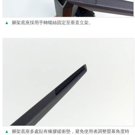
▲
腳架底座採用手轉螺絲固定至垂直立架。
▲
腳架底座多處貼有橡膠緩衝墊，避免使用者調整螢幕角度時