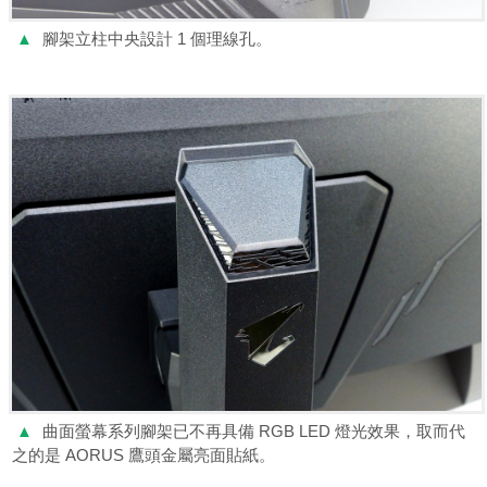
▲
腳架立柱中央設計 1 個理線孔。
▲
曲面螢幕系列腳架已不再具備 RGB LED 燈光效果，取而代
之的是 AORUS 鷹頭金屬亮面貼紙。