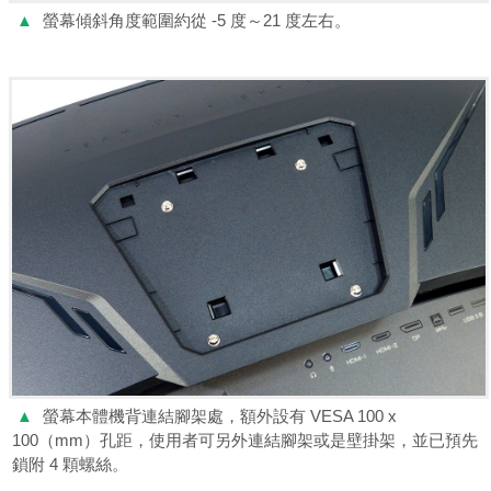
▲
螢幕傾斜角度範圍約從 -5 度～21 度左右。
▲
螢幕本體機背連結腳架處，額外設有 VESA 100 x
100（mm）孔距，使用者可另外連結腳架或是壁掛架，並已預先
鎖附 4 顆螺絲。