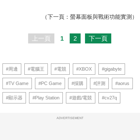
（下一頁：螢幕面板與戰術功能實測）
上一頁
1
2
下一頁
#周邊
#電腦王
#電競
#XBOX
#gigabyte
#TV Game
#PC Game
#採購
#評測
#aorus
#顯示器
#Play Station
#遊戲/電競
#cv27q
ADVERTISEMENT