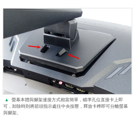
▲
螢幕本體與腳架連接方式相當簡單，瞄準孔位直接卡上即
可，卸除時則將箭頭指示處往中央按壓，釋放卡榫即可分離螢幕
與腳架。