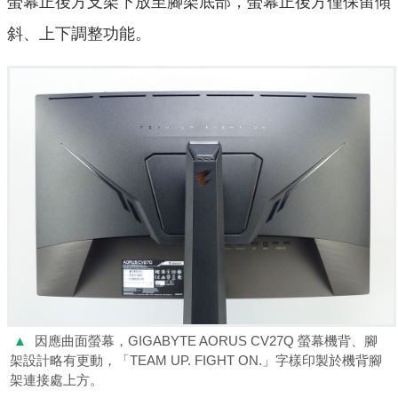
螢幕正後方支架下放至腳架底部，螢幕正後方僅保留傾
斜、上下調整功能。
▲
因應曲面螢幕，GIGABYTE AORUS CV27Q 螢幕機背、腳
架設計略有更動，「TEAM UP. FIGHT ON.」字樣印製於機背腳
架連接處上方。