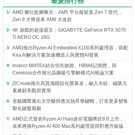
最愛排行榜
AMD 腳位藍圖曝光：AM5 平台擬挺進 Zen 7 世代，
1
Zen 8 才將迎來 AM6 大改款
4K 遊戲的超值霸主：GIGABYTE GeForce RTX 5070
2
Ti AERO OC 16G
AMD推出Ryzen AI Embedded X100系列處理器，搭配
3
Kria AI解決方案加速機器人與實體AI發展
Instinct MI455X結合領先效能、HBM4記憶體，與
4
Cerebras合作推出晶圓級引擎解構式AI推論方案
j5Create推出高質感模組化螢幕桌，融入木紋、磁吸元
5
素兼顧美觀與實用
老貓國際展出太空艙與透光熱昇華鍵帽，打造更多變客
6
製化鍵盤風貌
AMD正式發表Ryzen AI Halo迷你電腦將於9月上市，
7
未來將推Ryzen AI 400 Max系列處理器與對應升級版