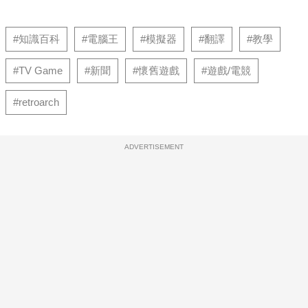
#知識百科
#電腦王
#模擬器
#翻譯
#教學
#TV Game
#新聞
#懷舊遊戲
#遊戲/電競
#retroarch
ADVERTISEMENT