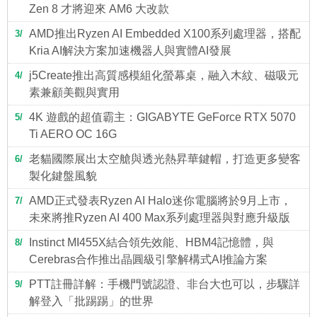
Zen 8 才將迎來 AM6 大改款
AMD推出Ryzen AI Embedded X100系列處理器，搭配
3
Kria AI解決方案加速機器人與實體AI發展
j5Create推出高質感模組化螢幕桌，融入木紋、磁吸元
4
素兼顧美觀與實用
4K 遊戲的超值霸主：GIGABYTE GeForce RTX 5070
5
Ti AERO OC 16G
老貓國際展出太空艙與透光熱昇華鍵帽，打造更多變客
6
製化鍵盤風貌
AMD正式發表Ryzen AI Halo迷你電腦將於9月上市，
7
未來將推Ryzen AI 400 Max系列處理器與對應升級版
Instinct MI455X結合領先效能、HBM4記憶體，與
8
Cerebras合作推出晶圓級引擎解構式AI推論方案
PTT註冊詳解：手機門號認證、非台大也可以，步驟詳
9
解登入「批踢踢」的世界