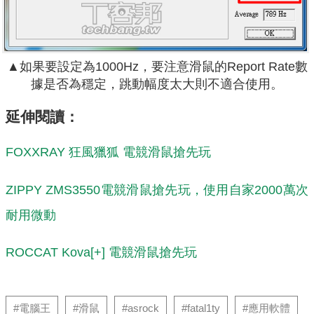
▲如果要設定為1000Hz，要注意滑鼠的Report Rate數
據是否為穩定，跳動幅度太大則不適合使用。
延伸閱讀：
FOXXRAY 狂風獵狐 電競滑鼠搶先玩
ZIPPY ZMS3550電競滑鼠搶先玩，使用自家2000萬次
耐用微動
ROCCAT Kova[+] 電競滑鼠搶先玩
#電腦王
#滑鼠
#asrock
#fatal1ty
#應用軟體