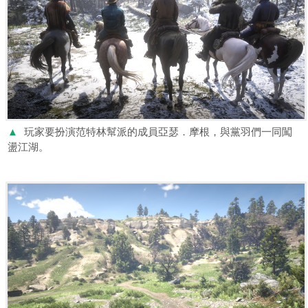
▲
玩家要扮演范特林幫派的成員亞瑟．摩根，與黨羽們一同闖
盪江湖。