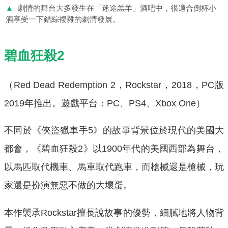
▲
劇情的舞台大多發生在「迷途羔羊」酒吧中，很適合倒杯小
酒享受一下錯綜複雜的劇情發展。
碧血狂殺2
（Red Dead Redemption 2，Rockstar，2018，PC版
2019年推出。遊戲平台：PC、PS4、Xbox One）
不同於《俠盜獵車手5》的故事背景位於現代的美國大
都會，《碧血狂殺2》以1900年代的美國西部為舞台，
以馬匹取代機車、馬車取代跑車，而槍械還是槍械，玩
家還是扮演無惡不做的大壞蛋。
本作襲承Rockstar擅長說故事的優勢，細膩地將人物背