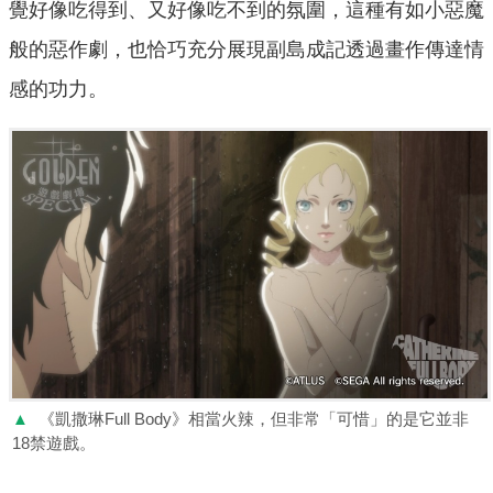
覺好像吃得到、又好像吃不到的氛圍，這種有如小惡魔
般的惡作劇，也恰巧充分展現副島成記透過畫作傳達情
感的功力。
▲
《凱撒琳Full Body》相當火辣，但非常「可惜」的是它並非
18禁遊戲。