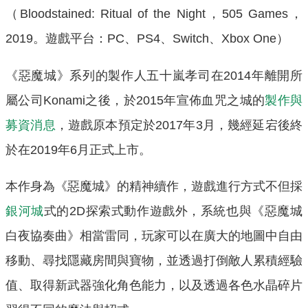
（Bloodstained: Ritual of the Night，505 Games，
2019。遊戲平台：PC、PS4、Switch、Xbox One）
《惡魔城》系列的製作人五十嵐孝司在2014年離開所
屬公司Konami之後，於2015年宣佈血咒之城的
製作與
募資消息
，遊戲原本預定於2017年3月，幾經延宕後終
於在2019年6月正式上市。
本作身為《惡魔城》的精神續作，遊戲進行方式不但採
銀河城
式的2D探索式動作遊戲外，系統也與《惡魔城
白夜協奏曲》相當雷同，玩家可以在廣大的地圖中自由
移動、尋找隱藏房間與寶物，並透過打倒敵人累積經驗
值、取得新武器強化角色能力，以及透過各色水晶碎片