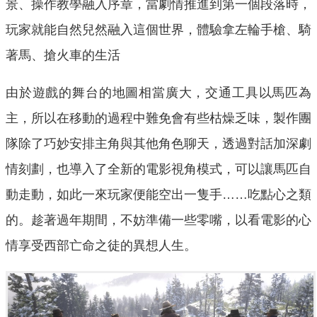
景、操作教學融入序章，當劇情推進到第一個段落時，
玩家就能自然兒然融入這個世界，體驗拿左輪手槍、騎
著馬、搶火車的生活
由於遊戲的舞台的地圖相當廣大，交通工具以馬匹為
主，所以在移動的過程中難免會有些枯燥乏味，製作團
隊除了巧妙安排主角與其他角色聊天，透過對話加深劇
情刻劃，也導入了全新的電影視角模式，可以讓馬匹自
動走動，如此一來玩家便能空出一隻手……吃點心之類
的。趁著過年期間，不妨準備一些零嘴，以看電影的心
情享受西部亡命之徒的異想人生。