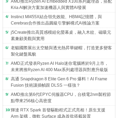
AMD推出Ryzen AI Embedded X100系列處理器，搭配
3
Kria AI解決方案加速機器人與實體AI發展
Instinct MI455X結合領先效能、HBM4記憶體，與
4
Cerebras合作推出晶圓級引擎解構式AI推論方案
j5Create推出高質感模組化螢幕桌，融入木紋、磁吸元
5
素兼顧美觀與實用
老貓國際展出太空艙與透光熱昇華鍵帽，打造更多變客
6
製化鍵盤風貌
AMD正式發表Ryzen AI Halo迷你電腦將於9月上市，
7
未來將推Ryzen AI 400 Max系列處理器與對應升級版
高通 Snapdragon 8 Elite Gen 6 Pro 爆料！AI Frame
8
Fusion 技術讓插幀跟 DLSS 一樣強？
AMD推出第6代EPYC伺服器CPU，台積電2nm製程節
9
點帶來256核心高密度
輝達 RTX Spark 首發驅動程式正式亮相！原生支援
10
Arm 架構，微軟 Surface 成為首批搭載裝置