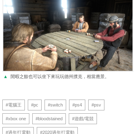
▲
閒暇之餘也可以坐下來玩玩德州撲克，相當應景。
#電腦王
#pc
#switch
#ps4
#psv
#xbox one
#bloodstained
#遊戲/電競
#過年打電動
#2020過年打電動