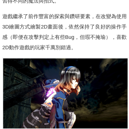
習得不同的魔法與招式。
遊戲繼承了前作豐富的探索與鑽研要素，在改變為使用
3D繪圖方式繪製2D畫面後，依然保持了良好的操作手
感（即便在攻擊判定上有些Bug，但瑕不掩瑜），喜歡
2D動作遊戲的玩家千萬別錯過。